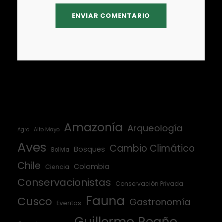
Amazonía
Arqueología
Agro
Alto Mayo
Aves
Cambio Climático
Bosques
Bolivia
Chile
Colombia
Ciencia
Conservacionistas
Conservación Privada
Fauna
Cusco
Gastronomía
Eventos
Guillermo Reaño