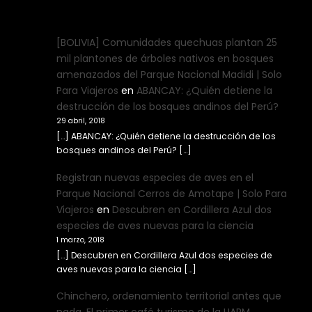
[BOLIVIA] Comunidades quechuas plantan 25
mil plantones de árboles nativos en bosques
amenazados del Parque Nacional Madidi | Solo
Para Viajeros
en
ABANCAY: ¿Quién detiene la
destrucción de los bosques andinos del Perú?
29 abril, 2018
[…] ABANCAY: ¿Quién detiene la destrucción de los
bosques andinos del Perú? […]
Registran nuevas especies de aves en el
Parque Nacional Cerros de Amotape | Solo Para
Viajeros
en
Descubren en Cordillera Azul dos
especies de aves nuevas para la ciencia
1 marzo, 2018
[…] Descubren en Cordillera Azul dos especies de
aves nuevas para la ciencia […]
Chinchero, ordenamiento territorial antes que