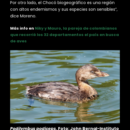
Por otro lado, el Chocó biogeográfico es una región
con altos endemismos y sus especies son sensibles”,
dice Moreno.
Más info en
Niky y Mauro, la pareja de colombianos
que recorrió los 32 departamentos el país en busca
de aves
Podilymbus podiceps
. Foto: John Bernal-Instituto