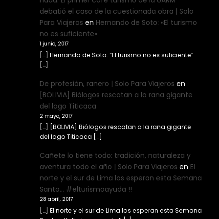
nada. El primer café turismo de la UARM
debatió el caso de la cuestionada obra | Solo
Para Viajeros
en
Hernando de Soto: «El turismo
no es suficiente»
1 junio, 2017
[…] Hernando de Soto: “El turismo no es suficiente”
[…]
De profesión, ranero | Solo Para Viajeros
en
[BOLIVIA] Biólogos rescatan a la rana gigante
del lago Titicaca
2 mayo, 2017
[…] [BOLIVIA] Biólogos rescatan a la rana gigante
del lago Titicaca […]
Cañete lo tiene todo: tradición, naturaleza y
aventura todo el año | Solo Para Viajeros
en
El
norte y el sur de Lima los esperan esta Semana
Santa… #elturismoayuda !!
28 abril, 2017
[…] El norte y el sur de Lima los esperan esta Semana