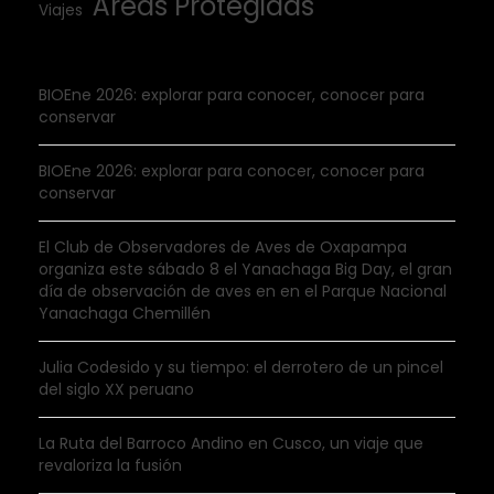
Áreas Protegidas
Viajes
BIOEne 2026: explorar para conocer, conocer para
conservar
BIOEne 2026: explorar para conocer, conocer para
conservar
El Club de Observadores de Aves de Oxapampa
organiza este sábado 8 el Yanachaga Big Day, el gran
día de observación de aves en en el Parque Nacional
Yanachaga Chemillén
Julia Codesido y su tiempo: el derrotero de un pincel
del siglo XX peruano
La Ruta del Barroco Andino en Cusco, un viaje que
revaloriza la fusión