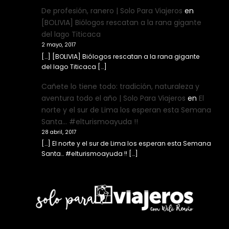
De profesión, ranero | Solo Para Viajeros
en
[BOLIVIA] Biólogos rescatan a la rana gigante
del lago Titicaca
2 mayo, 2017
[…] [BOLIVIA] Biólogos rescatan a la rana gigante
del lago Titicaca […]
Cañete lo tiene todo: tradición, naturaleza y
aventura todo el año | Solo Para Viajeros
en
El
norte y el sur de Lima los esperan esta Semana
Santa… #elturismoayuda !!
28 abril, 2017
[…] El norte y el sur de Lima los esperan esta Semana
Santa… #elturismoayuda !! […]