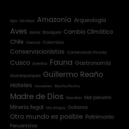
Amazonía
Arqueología
Agro
Alto Mayo
Aves
Cambio Climático
Bosques
Bolivia
Chile
Colombia
Ciencia
Conservacionistas
Conservación Privada
Fauna
Cusco
Gastronomía
Eventos
Guillermo Reaño
Guardaparques
Hoteles
Machu Picchu
Humedales
Madre de Dios
Mar peruano
Maratón
Minería ilegal
Océanos
Mis amigos
Otro mundo es posible
Patrimonio
Peruanistas