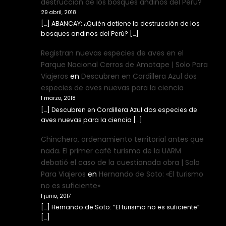
destrucción de los bosques andinos del Perú?
29 abril, 2018
[…] ABANCAY: ¿Quién detiene la destrucción de los
bosques andinos del Perú? […]
Registran nuevas especies de aves en el
Parque Nacional Cerros de Amotape | Solo Para
Viajeros
en
Descubren en Cordillera Azul dos
especies de aves nuevas para la ciencia
1 marzo, 2018
[…] Descubren en Cordillera Azul dos especies de
aves nuevas para la ciencia […]
Chinchero, ordenamiento territorial antes que
nada. El primer café turismo de la UARM
debatió el caso de la cuestionada obra | Solo
Para Viajeros
en
Hernando de Soto: «El turismo
no es suficiente»
1 junio, 2017
[…] Hernando de Soto: “El turismo no es suficiente”
[…]