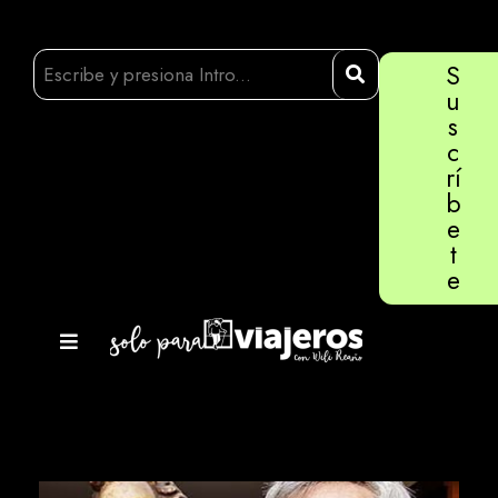
S
u
s
c
rí
b
e
t
e