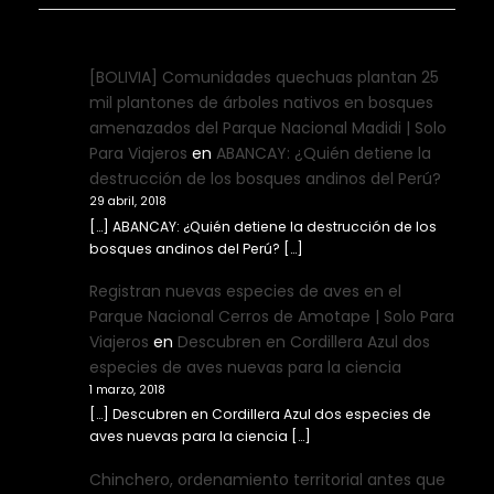
[BOLIVIA] Comunidades quechuas plantan 25
mil plantones de árboles nativos en bosques
amenazados del Parque Nacional Madidi | Solo
Para Viajeros
en
ABANCAY: ¿Quién detiene la
destrucción de los bosques andinos del Perú?
29 abril, 2018
[…] ABANCAY: ¿Quién detiene la destrucción de los
bosques andinos del Perú? […]
Registran nuevas especies de aves en el
Parque Nacional Cerros de Amotape | Solo Para
Viajeros
en
Descubren en Cordillera Azul dos
especies de aves nuevas para la ciencia
1 marzo, 2018
[…] Descubren en Cordillera Azul dos especies de
aves nuevas para la ciencia […]
Chinchero, ordenamiento territorial antes que