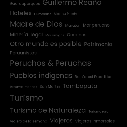
Guillermo Reaño
Guardaparques
Hoteles
Machu Picchu
Humedales
Madre de Dios
Mar peruano
Maratón
Minería ilegal
Océanos
Mis amigos
Otro mundo es posible
Patrimonio
Peruanistas
Peruchos & Peruchas
Pueblos indígenas
Rainforest Expeditions
Tambopata
San Martín
Reservas marinas
Turismo
Turismo de Naturaleza
Turismo rural
Viajeros
Viajeros inmortales
Viajero de la semana