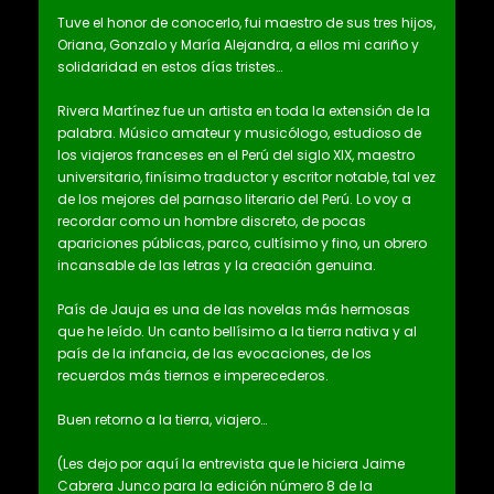
Tuve el honor de conocerlo, fui maestro de sus tres hijos,
Oriana, Gonzalo y María Alejandra, a ellos mi cariño y
solidaridad en estos días tristes…
Rivera Martínez fue un artista en toda la extensión de la
palabra. Músico amateur y musicólogo, estudioso de
los viajeros franceses en el Perú del siglo XIX, maestro
universitario, finísimo traductor y escritor notable, tal vez
de los mejores del parnaso literario del Perú. Lo voy a
recordar como un hombre discreto, de pocas
apariciones públicas, parco, cultísimo y fino, un obrero
incansable de las letras y la creación genuina.
País de Jauja es una de las novelas más hermosas
que he leído. Un canto bellísimo a la tierra nativa y al
país de la infancia, de las evocaciones, de los
recuerdos más tiernos e imperecederos.
Buen retorno a la tierra, viajero…
(Les dejo por aquí la entrevista que le hiciera Jaime
Cabrera Junco para la edición número 8 de la