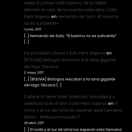
nada. El primer café turismo de la UARM
debatió el caso de la cuestionada obra | Solo
Para Viajeros
en
Hernando de Soto: «El turismo
no es suficiente»
1 junio, 2017
[…] Hernando de Soto: “El turismo no es suficiente”
[…]
De profesión, ranero | Solo Para Viajeros
en
[BOLIVIA] Biólogos rescatan a la rana gigante
del lago Titicaca
2 mayo, 2017
[…] [BOLIVIA] Biólogos rescatan a la rana gigante
del lago Titicaca […]
Cañete lo tiene todo: tradición, naturaleza y
aventura todo el año | Solo Para Viajeros
en
El
norte y el sur de Lima los esperan esta Semana
Santa… #elturismoayuda !!
28 abril, 2017
[…] El norte y el sur de Lima los esperan esta Semana