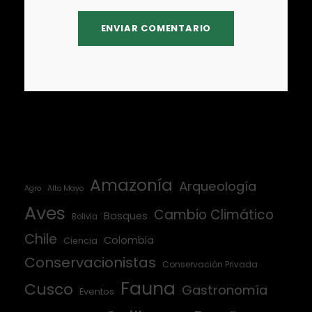
Amazonía
Arqueología
Agro
Alto Mayo
Aves
Cambio Climático
Bosques
Bolivia
Chile
Colombia
Ciencia
Conservacionistas
Conservación Privada
Fauna
Cusco
Gastronomía
Eventos