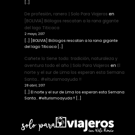
[…]
De profesión, ranero | Solo Para Viajeros
en
[BOLIVIA] Biólogos rescatan a la rana gigante
del lago Titicaca
2 mayo, 2017
[…] [BOLIVIA] Biólogos rescatan a la rana gigante
del lago Titicaca […]
Cañete lo tiene todo: tradición, naturaleza y
aventura todo el año | Solo Para Viajeros
en
El
norte y el sur de Lima los esperan esta Semana
Santa… #elturismoayuda !!
28 abril, 2017
[…] El norte y el sur de Lima los esperan esta Semana
Santa… #elturismoayuda !! […]