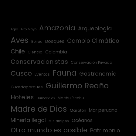
Amazonía
Arqueología
Agro
Alto Mayo
Aves
Cambio Climático
Bosques
Bolivia
Chile
Colombia
Ciencia
Conservacionistas
Conservación Privada
Fauna
Cusco
Gastronomía
Eventos
Guillermo Reaño
Guardaparques
Hoteles
Machu Picchu
Humedales
Madre de Dios
Mar peruano
Maratón
Minería ilegal
Océanos
Mis amigos
Otro mundo es posible
Patrimonio