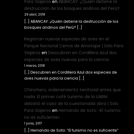
Para Viajeros
en
ABANCAY: ¿Quién detiene la
destrucción de los bosques andinos del Perú?
29 abril, 2018
[…] ABANCAY: ¿Quién detiene la destrucción de los
bosques andinos del Perú? […]
Registran nuevas especies de aves en el
Parque Nacional Cerros de Amotape | Solo Para
Viajeros
en
Descubren en Cordillera Azul dos
especies de aves nuevas para la ciencia
1 marzo, 2018
[…] Descubren en Cordillera Azul dos especies de
aves nuevas para la ciencia […]
Chinchero, ordenamiento territorial antes que
nada. El primer café turismo de la UARM
debatió el caso de la cuestionada obra | Solo
Para Viajeros
en
Hernando de Soto: «El turismo
no es suficiente»
1 junio, 2017
[…] Hernando de Soto: “El turismo no es suficiente”