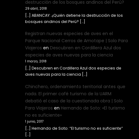
destrucción de los bosques andinos del Perú?
29 abril, 2018
[…] ABANCAY: ¿Quién detiene la destrucción de los
bosques andinos del Perú? […]
Registran nuevas especies de aves en el
Parque Nacional Cerros de Amotape | Solo Para
Viajeros
en
Descubren en Cordillera Azul dos
especies de aves nuevas para la ciencia
1 marzo, 2018
[…] Descubren en Cordillera Azul dos especies de
aves nuevas para la ciencia […]
Chinchero, ordenamiento territorial antes que
nada. El primer café turismo de la UARM
debatió el caso de la cuestionada obra | Solo
Para Viajeros
en
Hernando de Soto: «El turismo
no es suficiente»
1 junio, 2017
[…] Hernando de Soto: “El turismo no es suficiente”
[…]