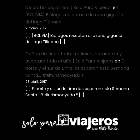
De profesión, ranero | Solo Para Viajeros
en
[BOLIVIA] Biólogos rescatan a la rana gigante
del lago Titicaca
2 mayo, 2017
[…] [BOLIVIA] Biólogos rescatan a la rana gigante
del lago Titicaca […]
Cañete lo tiene todo: tradición, naturaleza y
aventura todo el año | Solo Para Viajeros
en
El
norte y el sur de Lima los esperan esta Semana
Santa… #elturismoayuda !!
28 abril, 2017
[…] El norte y el sur de Lima los esperan esta Semana
Santa… #elturismoayuda !! […]