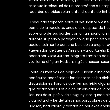
sudamericanos. Dos libros, por cierto, primoroso
estatura intelectual de un pragmático a tiemp
recordar, de oídos solamente, el canto de 154 
El segundo tropezón entre el naturalista y este
barrio de la Recoleta, unos días después de ha
sobre uno de sus bordes con un armadillo, un 
durante su periplo patagónico, que por cierto e
accidentalmente con una bala de su propio revól
Pueyrredón de Buenos Aires un Marco Aurelio De
hecha por Alicia Jurado, biógrafa también de Bo
vez llamó el “gran Hudson, inglés chascomusero
Sobre los motivos del viaje de Hudson a Inglate
cenáculos académicos londinenses se ha dicho 
disquisiciones. Para los que hemos leído algun
que testimonia su oficio de observador de la 
llanuras de su país y del Uruguay, nos queda 
vida natural y los detalles más particulares d
Hudson, naturalista y romántico por excelenc