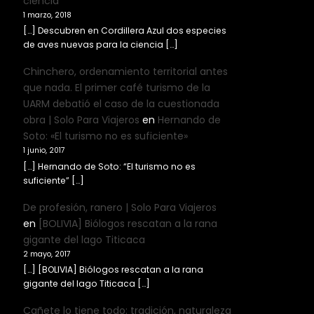
ciencia
1 marzo, 2018
[…] Descubren en Cordillera Azul dos especies
de aves nuevas para la ciencia […]
Chinchero, ordenamiento territorial antes
que nada. El primer café turismo de la
UARM debatió el caso de la cuestionada
obra | Solo Para Viajeros
en
Hernando de
Soto: «El turismo no es suficiente»
1 junio, 2017
[…] Hernando de Soto: “El turismo no es
suficiente” […]
De profesión, ranero | Solo Para Viajeros
en
[BOLIVIA] Biólogos rescatan a la rana
gigante del lago Titicaca
2 mayo, 2017
[…] [BOLIVIA] Biólogos rescatan a la rana
gigante del lago Titicaca […]
Cañete lo tiene todo: tradición, naturaleza