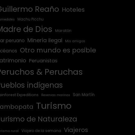
Guillermo Reaño
Hoteles
Machu Picchu
umedales
Madre de Dios
Maratón
Minería ilegal
ar peruano
Mis amigos
Otro mundo es posible
céanos
atrimonio
Peruanistas
Peruchos & Peruchas
Pueblos indígenas
San Martín
ainforest Expeditions
Reservas marinas
Turismo
Tambopata
Turismo de Naturaleza
Viajeros
Viajero de la semana
rismo rural