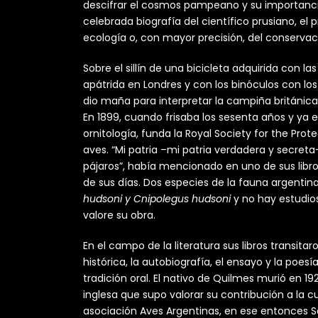
descifrar el cosmos pampeano y su importanci
celebrada biografía del científico prusiano, 
ecología o, con mayor precisión, del conserva
Sobre el sillín de una bicicleta adquirida con
apátrida en Londres y con los binóculos con los
dio maña para interpretar la campiña británica
En 1899, cuando frisaba los sesenta años y ya
ornitología, funda la Royal Society for the Prot
aves. “Mi patria –mi patria verdadera y secreta
pájaros”, había mencionado en uno de sus libros
de sus días. Dos especies de la fauna argentin
hudsoni y Cnipolegus hudsoni
y no hay estudio
valore su obra.
En el campo de la literatura sus libros transitar
histórica, la autobiografía, el ensayo y la poesía
tradición oral. El nativo de Quilmes murió en 19
inglesa que supo valorar su contribución a la cu
asociación Aves Argentinas, en ese entonces S