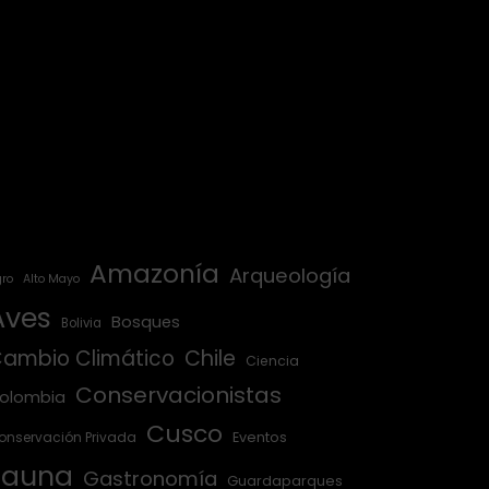
Amazonía
Arqueología
ro
Alto Mayo
Aves
Bosques
Bolivia
ambio Climático
Chile
Ciencia
Conservacionistas
olombia
Cusco
onservación Privada
Eventos
Fauna
Gastronomía
Guardaparques