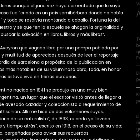
V
cederos aunque alguna vez haya comentado que la suya
aso fue “criado en un país semibárbaro donde no había
co” y todo se resolvía montando a caballo. Fortuna la del
aestro y sé que “en la escuela se ahogan la originalidad y
scar la salvación en libros, libros y más libros”.
T
b
e Aveyron que vagaba libre por una pampa poblada por
q
y multitud de aparecidos después de leer el reportaje
P
dia de Barcelona a propósito de la publicación en
tulos más notables de su voluminosa obra, toda, en honor
B
ras estuvo vivo en tierras europeas.
p
entino nacido en 1841 se produjo en una muy bien
B
rgentina, un lugar que el escritor visitó antes de llegar a
p
de avezado cazador y coleccionista a requerimiento de
mithsonian. Allí me hice de dos volúmenes suyos,
E
iario de un naturalista”, de 1893, cuando ya llevaba
o
s y tiempo atrás”, escrito en 1918, en el ocaso de su vida;
g
a, pergeñadas para avivar sus recuerdos
N