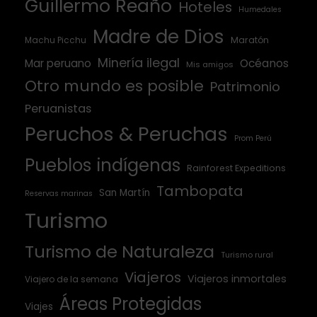
Guillermo Reaño
Hoteles
Humedales
Madre de Dios
Machu Picchu
Maratón
Minería ilegal
Mar peruano
Océanos
Mis amigos
Otro mundo es posible
Patrimonio
Peruanistas
Peruchos & Peruchas
Prom Perú
Pueblos indígenas
Rainforest Expeditions
Tambopata
San Martín
Reservas marinas
Turismo
Turismo de Naturaleza
Turismo rural
Viajeros
Viajeros inmortales
Viajero de la semana
Áreas Protegidas
Viajes