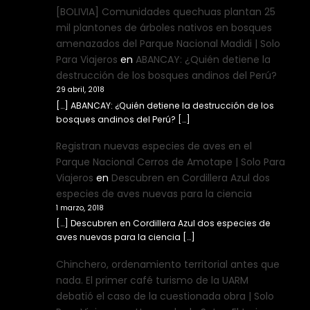
[BOLIVIA] Comunidades quechuas plantan 25
mil plantones de árboles nativos en bosques
amenazados del Parque Nacional Madidi | Solo
Para Viajeros
en
ABANCAY: ¿Quién detiene la
destrucción de los bosques andinos del Perú?
29 abril, 2018
[…] ABANCAY: ¿Quién detiene la destrucción de los
bosques andinos del Perú? […]
Registran nuevas especies de aves en el
Parque Nacional Cerros de Amotape | Solo Para
Viajeros
en
Descubren en Cordillera Azul dos
especies de aves nuevas para la ciencia
1 marzo, 2018
[…] Descubren en Cordillera Azul dos especies de
aves nuevas para la ciencia […]
Chinchero, ordenamiento territorial antes que
nada. El primer café turismo de la UARM
debatió el caso de la cuestionada obra | Solo