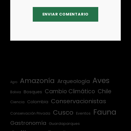
Aves
Amazonía
Arqueología
Agro
Cambio Climático
Chile
Bosques
Bolivia
Conservacionistas
Colombia
Ciencia
Fauna
Cusco
Conservación Privada
Eventos
Gastronomía
Guardaparques