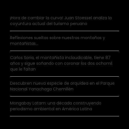
¡Hora de cambiar la curva! Juan Stoessel analiza la
coyuntura actual del turismo peruano
Reflexiones sueltas sobre nuestras montañas y
montañistas…
Carlos Soria, el montañista inclaudicable, tiene 87
años y sigue soñando con coronar los dos ochomil
que le faltan
Descubren nueva especie de orquídea en el Parque
Nacional Yanachaga Chemillén
Mongabay Latam: una década construyendo
periodismo ambiental en América Latina