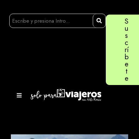
S
u
s
c
rí
b
e
t
e