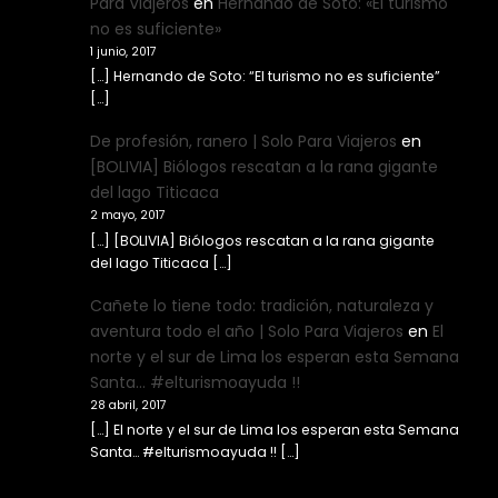
Para Viajeros
en
Hernando de Soto: «El turismo
no es suficiente»
1 junio, 2017
[…] Hernando de Soto: “El turismo no es suficiente”
[…]
De profesión, ranero | Solo Para Viajeros
en
[BOLIVIA] Biólogos rescatan a la rana gigante
del lago Titicaca
2 mayo, 2017
[…] [BOLIVIA] Biólogos rescatan a la rana gigante
del lago Titicaca […]
Cañete lo tiene todo: tradición, naturaleza y
aventura todo el año | Solo Para Viajeros
en
El
norte y el sur de Lima los esperan esta Semana
Santa… #elturismoayuda !!
28 abril, 2017
[…] El norte y el sur de Lima los esperan esta Semana
Santa… #elturismoayuda !! […]