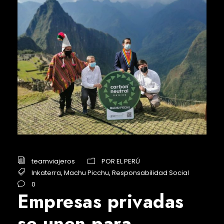
teamviajeros
POR EL PERÚ
Inkaterra
,
Machu Picchu
,
Responsabilidad Social
0
Empresas privadas
se unen para