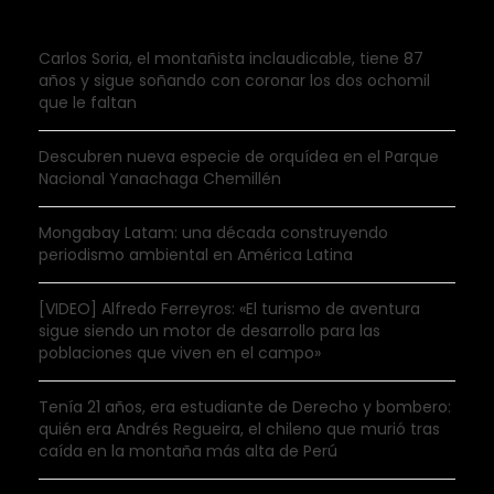
Carlos Soria, el montañista inclaudicable, tiene 87
años y sigue soñando con coronar los dos ochomil
que le faltan
Descubren nueva especie de orquídea en el Parque
Nacional Yanachaga Chemillén
Mongabay Latam: una década construyendo
periodismo ambiental en América Latina
[VIDEO] Alfredo Ferreyros: «El turismo de aventura
sigue siendo un motor de desarrollo para las
poblaciones que viven en el campo»
Tenía 21 años, era estudiante de Derecho y bombero:
quién era Andrés Regueira, el chileno que murió tras
caída en la montaña más alta de Perú