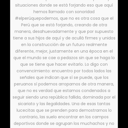
situaciones donde se está forjando eso que aquí
hemos llamado con sonoridad
#elperúquepodemos, que no es otra cosa que el
Perú que se está forjando, creando de otra
manera, desahuevadamente y que por supuesto
tiene a sus hijos de aquí y de acullá firmes y unidos
en la construcción de un futuro realmente
diferente, mejor, justamente en una época en el
que el mundo se cae a pedazos sin que se haga lo
que se tiene que hacer evitarlo. Lo digo con
convencimiento: encuentro por todos lados las
señales que indican que sí se puede, que los
peruanos sí podemos arroparnos de otra manera,
que no es verdad que estamos condenados a
seguir siendo una república fallida, dominada por el
sicariato y las ilegalidades. Una de esas tantas
lucecitas que se prenden para demostrarnos lo
contrario, las suelo encontrar en los campos
deportivos donde se agrupan los muchachos y no