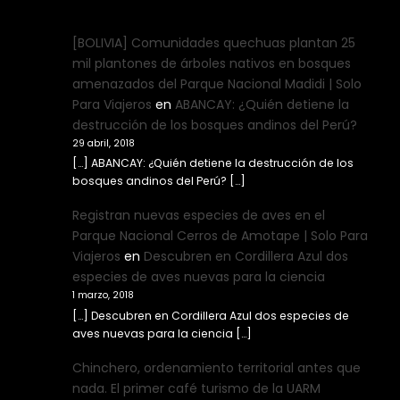
[BOLIVIA] Comunidades quechuas plantan 25
mil plantones de árboles nativos en bosques
amenazados del Parque Nacional Madidi | Solo
Para Viajeros
en
ABANCAY: ¿Quién detiene la
destrucción de los bosques andinos del Perú?
29 abril, 2018
[…] ABANCAY: ¿Quién detiene la destrucción de los
bosques andinos del Perú? […]
Registran nuevas especies de aves en el
Parque Nacional Cerros de Amotape | Solo Para
Viajeros
en
Descubren en Cordillera Azul dos
especies de aves nuevas para la ciencia
1 marzo, 2018
[…] Descubren en Cordillera Azul dos especies de
aves nuevas para la ciencia […]
Chinchero, ordenamiento territorial antes que
nada. El primer café turismo de la UARM