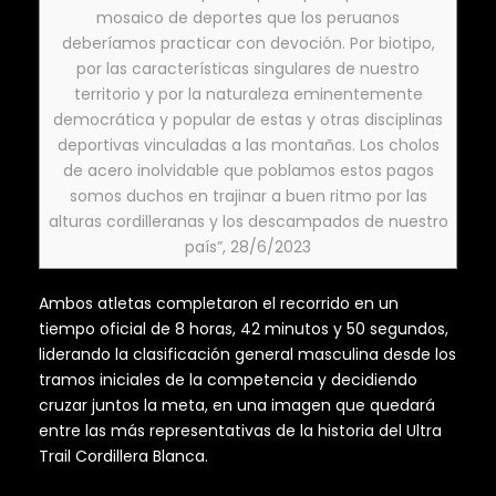
mosaico de deportes que los peruanos
deberíamos practicar con devoción. Por biotipo,
por las características singulares de nuestro
territorio y por la naturaleza eminentemente
democrática y popular de estas y otras disciplinas
deportivas vinculadas a las montañas. Los cholos
de acero inolvidable que poblamos estos pagos
somos duchos en trajinar a buen ritmo por las
alturas cordilleranas y los descampados de nuestro
país”, 28/6/2023
Ambos atletas completaron el recorrido en un
tiempo oficial de 8 horas, 42 minutos y 50 segundos,
liderando la clasificación general masculina desde los
tramos iniciales de la competencia y decidiendo
cruzar juntos la meta, en una imagen que quedará
entre las más representativas de la historia del Ultra
Trail Cordillera Blanca.