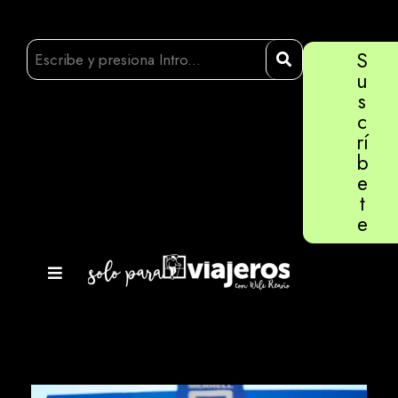
S
u
s
c
rí
b
e
t
e