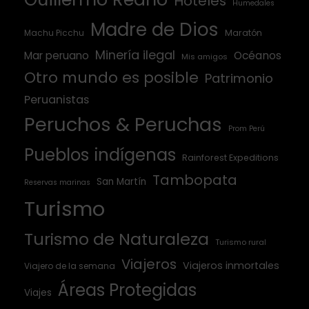
Hoteles
Humedales
Madre de Dios
Machu Picchu
Maratón
Minería ilegal
Mar peruano
Océanos
Mis amigos
Otro mundo es posible
Patrimonio
Peruanistas
Peruchos & Peruchas
Prom Perú
Pueblos indígenas
Rainforest Expeditions
Tambopata
San Martín
Reservas marinas
Turismo
Turismo de Naturaleza
Turismo rural
Viajeros
Viajeros inmortales
Viajero de la semana
Áreas Protegidas
Viajes