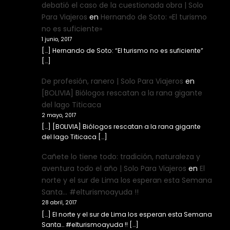
debatió el caso de la cuestionada obra | Solo
Para Viajeros
en
Hernando de Soto: «El turismo
no es suficiente»
1 junio, 2017
[…] Hernando de Soto: “El turismo no es suficiente”
[…]
De profesión, ranero | Solo Para Viajeros
en
[BOLIVIA] Biólogos rescatan a la rana gigante
del lago Titicaca
2 mayo, 2017
[…] [BOLIVIA] Biólogos rescatan a la rana gigante
del lago Titicaca […]
Cañete lo tiene todo: tradición, naturaleza y
aventura todo el año | Solo Para Viajeros
en
El
norte y el sur de Lima los esperan esta Semana
Santa… #elturismoayuda !!
28 abril, 2017
[…] El norte y el sur de Lima los esperan esta Semana
Santa… #elturismoayuda !! […]