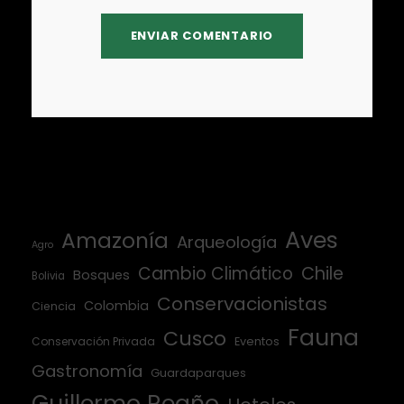
Aves
Amazonía
Arqueología
Agro
Cambio Climático
Chile
Bosques
Bolivia
Conservacionistas
Colombia
Ciencia
Fauna
Cusco
Conservación Privada
Eventos
Gastronomía
Guardaparques
Guillermo Reaño