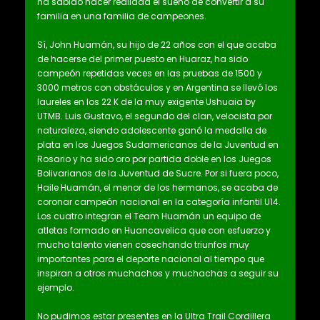
ha sabido hacer realidad el sueño de convertir a su
familia en una familia de campeones.
Sí, John Huamán, su hijo de 22 años con el que acaba
de hacerse del primer puesto en Huaraz, ha sido
campeón repetidas veces en las pruebas de 1500 y
3000 metros con obstáculos y en Argentina se llevó los
laureles en los 22 K de la muy exigente Ushuaia by
UTMB. Luis Gustavo, el segundo del clan, velocista por
naturaleza, siendo adolescente ganó la medalla de
plata en los Juegos Sudamericanos de la Juventud en
Rosario y ha sido oro por partida doble en los Juegos
Bolivarianos de la Juventud de Sucre. Por si fuera poco,
Haile Huamán, el menor de los hermanos, se acaba de
coronar campeón nacional en la categoría infantil U14.
Los cuatro integran el Team Huamán un equipo de
atletas formado en Huancavelica que con esfuerzo y
mucho talento vienen cosechando triunfos muy
importantes para el deporte nacional al tiempo que
inspiran a otros muchachos y muchachas a seguir su
ejemplo.
No pudimos estar presentes en la Ultra Trail Cordillera