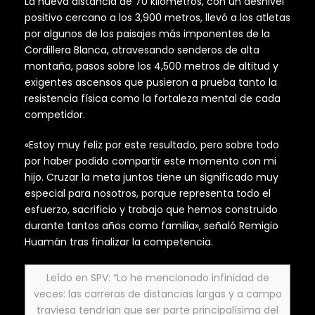
La nueva distancia de 70 kilómetros, con un desnivel
positivo cercano a los 3,900 metros, llevó a los atletas
por algunos de los paisajes más imponentes de la
Cordillera Blanca, atravesando senderos de alta
montaña, pasos sobre los 4,500 metros de altitud y
exigentes ascensos que pusieron a prueba tanto la
resistencia física como la fortaleza mental de cada
competidor.
«Estoy muy feliz por este resultado, pero sobre todo
por haber podido compartir este momento con mi
hijo. Cruzar la meta juntos tiene un significado muy
especial para nosotros, porque representa todo el
esfuerzo, sacrificio y trabajo que hemos construido
durante tantos años como familia», señaló Remigio
Huamán tras finalizar la competencia.
Leído en SPV: “Lo he mencionado infinidad de
veces: las carreras de distancias largas y a campo
traviesa tendrían que ser parte principalísima del