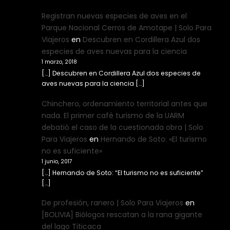
Registran nuevas especies de aves en el
Parque Nacional Cerros de Amotape | Solo Para
Viajeros
en
Descubren en Cordillera Azul dos
especies de aves nuevas para la ciencia
1 marzo, 2018
[…] Descubren en Cordillera Azul dos especies de
aves nuevas para la ciencia […]
Chinchero, ordenamiento territorial antes que
nada. El primer café turismo de la UARM
debatió el caso de la cuestionada obra | Solo
Para Viajeros
en
Hernando de Soto: «El turismo
no es suficiente»
1 junio, 2017
[…] Hernando de Soto: “El turismo no es suficiente”
[…]
De profesión, ranero | Solo Para Viajeros
en
[BOLIVIA] Biólogos rescatan a la rana gigante
del lago Titicaca