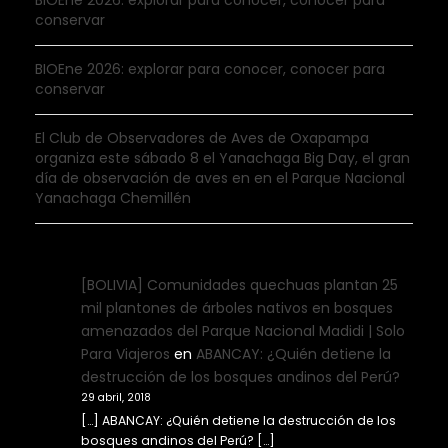
BIOEne 2026: explorar para conocer, conocer para
conservar
BIOEne 2026: explorar para conocer, conocer para
conservar
El Club de Observadores de Aves de Oxapampa
organiza este sábado 8 el Yanachaga Big Day, el gran
día de observación de aves en en el Parque Nacional
Yanachaga Chemillén
[BOLIVIA] Comunidades quechuas plantan 25
mil plantones de árboles nativos en bosques
amenazados del Parque Nacional Madidi | Solo
Para Viajeros
en
ABANCAY: ¿Quién detiene la
destrucción de los bosques andinos del Perú?
29 abril, 2018
[…] ABANCAY: ¿Quién detiene la destrucción de los
bosques andinos del Perú? […]