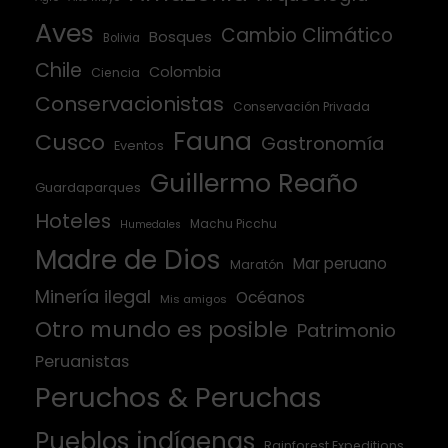
Aves
Cambio Climático
Bosques
Bolivia
Chile
Colombia
Ciencia
Conservacionistas
Conservación Privada
Fauna
Cusco
Gastronomía
Eventos
Guillermo Reaño
Guardaparques
Hoteles
Machu Picchu
Humedales
Madre de Dios
Mar peruano
Maratón
Minería ilegal
Océanos
Mis amigos
Otro mundo es posible
Patrimonio
Peruanistas
Peruchos & Peruchas
Pueblos indígenas
Rainforest Expeditions