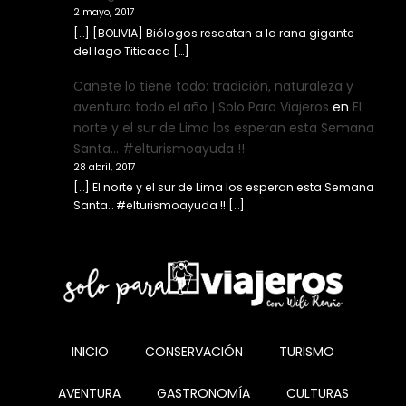
2 mayo, 2017
[…] [BOLIVIA] Biólogos rescatan a la rana gigante
del lago Titicaca […]
Cañete lo tiene todo: tradición, naturaleza y
aventura todo el año | Solo Para Viajeros
en
El
norte y el sur de Lima los esperan esta Semana
Santa… #elturismoayuda !!
28 abril, 2017
[…] El norte y el sur de Lima los esperan esta Semana
Santa… #elturismoayuda !! […]
INICIO
CONSERVACIÓN
TURISMO
AVENTURA
GASTRONOMÍA
CULTURAS