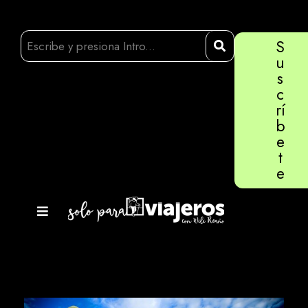
S
u
s
c
rí
b
e
t
e