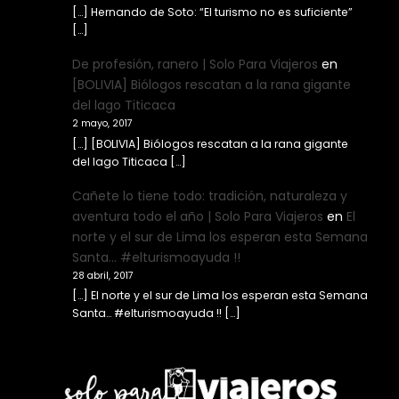
[…] Hernando de Soto: “El turismo no es suficiente”
[…]
De profesión, ranero | Solo Para Viajeros
en
[BOLIVIA] Biólogos rescatan a la rana gigante
del lago Titicaca
2 mayo, 2017
[…] [BOLIVIA] Biólogos rescatan a la rana gigante
del lago Titicaca […]
Cañete lo tiene todo: tradición, naturaleza y
aventura todo el año | Solo Para Viajeros
en
El
norte y el sur de Lima los esperan esta Semana
Santa… #elturismoayuda !!
28 abril, 2017
[…] El norte y el sur de Lima los esperan esta Semana
Santa… #elturismoayuda !! […]