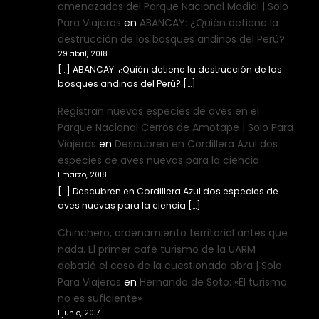
amenazados del Parque Nacional Madidi | Solo
Para Viajeros
en
ABANCAY: ¿Quién detiene la
destrucción de los bosques andinos del Perú?
29 abril, 2018
[…] ABANCAY: ¿Quién detiene la destrucción de los
bosques andinos del Perú? […]
Registran nuevas especies de aves en el
Parque Nacional Cerros de Amotape | Solo Para
Viajeros
en
Descubren en Cordillera Azul dos
especies de aves nuevas para la ciencia
1 marzo, 2018
[…] Descubren en Cordillera Azul dos especies de
aves nuevas para la ciencia […]
Chinchero, ordenamiento territorial antes que
nada. El primer café turismo de la UARM
debatió el caso de la cuestionada obra | Solo
Para Viajeros
en
Hernando de Soto: «El turismo
no es suficiente»
1 junio, 2017