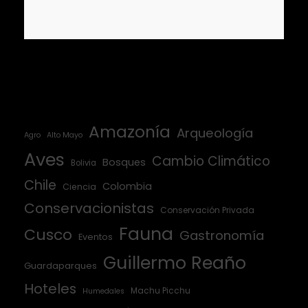
Amazonía
Arqueología
Agro
Alto Mayo
Aves
Cambio Climático
Bosques
Bolivia
Chile
Colombia
Ciencia
Conservacionistas
Conservación Privada
Fauna
Cusco
Gastronomía
Eventos
Guillermo Reaño
Guardaparques
Hoteles
Machu Picchu
Humedales