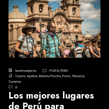
teamviajeros
POR EL PERÚ
Cusco
,
Iquitos
,
Machu Picchu
,
Puno
,
Titicaca
,
Turismo
0
Los mejores lugares
de Perú para