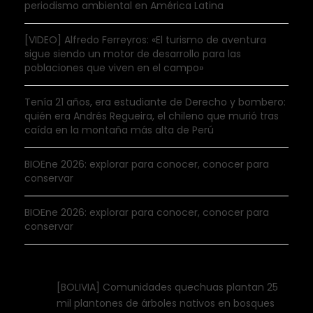
periodismo ambiental en América Latina
[VIDEO] Alfredo Ferreyros: «El turismo de aventura
sigue siendo un motor de desarrollo para las
poblaciones que viven en el campo»
Tenía 21 años, era estudiante de Derecho y bombero:
quién era Andrés Regueira, el chileno que murió tras
caída en la montaña más alta de Perú
BIOEne 2026: explorar para conocer, conocer para
conservar
BIOEne 2026: explorar para conocer, conocer para
conservar
[BOLIVIA] Comunidades quechuas plantan 25
mil plantones de árboles nativos en bosques