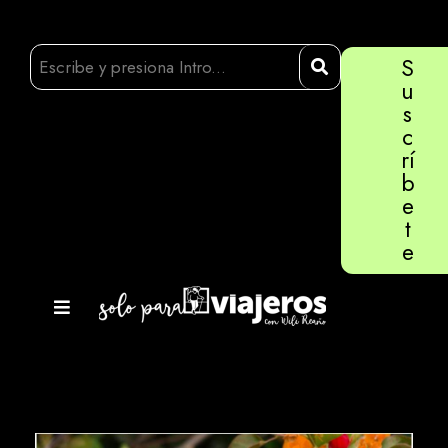
S
u
s
c
rí
b
e
t
e