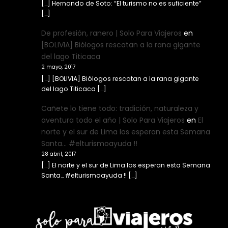
[…] Hernando de Soto: “El turismo no es suficiente”
[…]
De profesión, ranero | Solo Para Viajeros
en
[BOLIVIA] Biólogos rescatan a la rana gigante
del lago Titicaca
2 mayo, 2017
[…] [BOLIVIA] Biólogos rescatan a la rana gigante
del lago Titicaca […]
Cañete lo tiene todo: tradición, naturaleza y
aventura todo el año | Solo Para Viajeros
en
El
norte y el sur de Lima los esperan esta Semana
Santa… #elturismoayuda !!
28 abril, 2017
[…] El norte y el sur de Lima los esperan esta Semana
Santa… #elturismoayuda !! […]