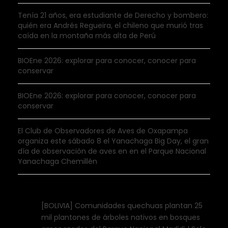
Tenía 21 años, era estudiante de Derecho y bombero:
quién era Andrés Regueira, el chileno que murió tras
caída en la montaña más alta de Perú
BIOEne 2026: explorar para conocer, conocer para
conservar
BIOEne 2026: explorar para conocer, conocer para
conservar
El Club de Observadores de Aves de Oxapampa
organiza este sábado 8 el Yanachaga Big Day, el gran
día de observación de aves en en el Parque Nacional
Yanachaga Chemillén
[BOLIVIA] Comunidades quechuas plantan 25
mil plantones de árboles nativos en bosques