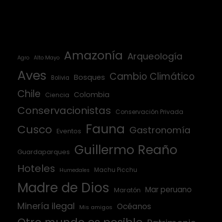
Amazonía
Arqueología
Agro
Alto Mayo
Aves
Cambio Climático
Bosques
Bolivia
Chile
Colombia
Ciencia
Conservacionistas
Conservación Privada
Fauna
Cusco
Gastronomía
Eventos
Guillermo Reaño
Guardaparques
Hoteles
Machu Picchu
Humedales
Madre de Dios
Mar peruano
Maratón
Minería ilegal
Océanos
Mis amigos