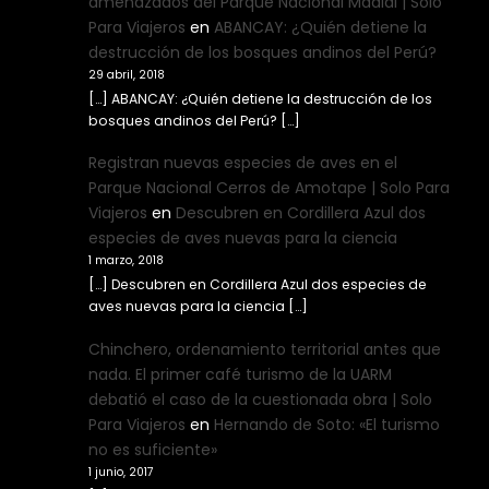
amenazados del Parque Nacional Madidi | Solo
Para Viajeros
en
ABANCAY: ¿Quién detiene la
destrucción de los bosques andinos del Perú?
29 abril, 2018
[…] ABANCAY: ¿Quién detiene la destrucción de los
bosques andinos del Perú? […]
Registran nuevas especies de aves en el
Parque Nacional Cerros de Amotape | Solo Para
Viajeros
en
Descubren en Cordillera Azul dos
especies de aves nuevas para la ciencia
1 marzo, 2018
[…] Descubren en Cordillera Azul dos especies de
aves nuevas para la ciencia […]
Chinchero, ordenamiento territorial antes que
nada. El primer café turismo de la UARM
debatió el caso de la cuestionada obra | Solo
Para Viajeros
en
Hernando de Soto: «El turismo
no es suficiente»
1 junio, 2017