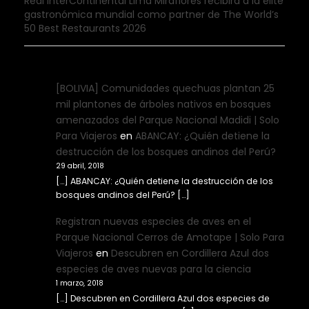
Real InterContinental Lima Miraflores recibirá a la élite
gastronómica mundial como partner de The World’s
50 Best Restaurants 2026
[BOLIVIA] Comunidades quechuas plantan 25
mil plantones de árboles nativos en bosques
amenazados del Parque Nacional Madidi | Solo
Para Viajeros
en
ABANCAY: ¿Quién detiene la
destrucción de los bosques andinos del Perú?
29 abril, 2018
[…] ABANCAY: ¿Quién detiene la destrucción de los
bosques andinos del Perú? […]
Registran nuevas especies de aves en el
Parque Nacional Cerros de Amotape | Solo Para
Viajeros
en
Descubren en Cordillera Azul dos
especies de aves nuevas para la ciencia
1 marzo, 2018
[…] Descubren en Cordillera Azul dos especies de