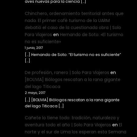
aves nuevas para la ciencia […]
Chinchero, ordenamiento territorial antes que
nada. El primer café turismo de la UARM
debatió el caso de la cuestionada obra | Solo
Para Viajeros
en
Hernando de Soto: «El turismo
no es suficiente»
1 junio, 2017
[…] Hernando de Soto: “El turismo no es suficiente”
[…]
De profesión, ranero | Solo Para Viajeros
en
[BOLIVIA] Biólogos rescatan a la rana gigante
del lago Titicaca
2 mayo, 2017
[…] [BOLIVIA] Biólogos rescatan a la rana gigante
del lago Titicaca […]
Cañete lo tiene todo: tradición, naturaleza y
aventura todo el año | Solo Para Viajeros
en
El
norte y el sur de Lima los esperan esta Semana