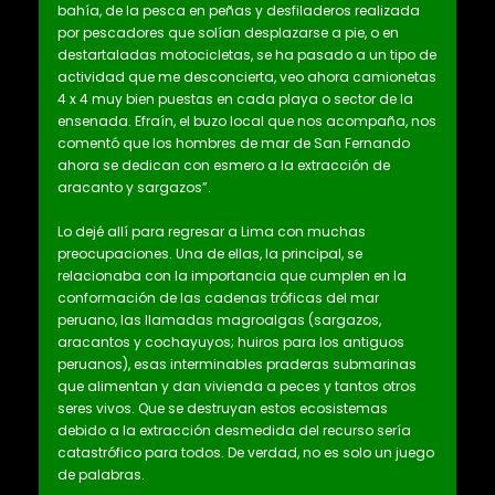
bahía, de la pesca en peñas y desfiladeros realizada
por pescadores que solían desplazarse a pie, o en
destartaladas motocicletas, se ha pasado a un tipo de
actividad que me desconcierta, veo ahora camionetas
4 x 4 muy bien puestas en cada playa o sector de la
ensenada. Efraín, el buzo local que nos acompaña, nos
comentó que los hombres de mar de San Fernando
ahora se dedican con esmero a la extracción de
aracanto y sargazos”.
Lo dejé allí para regresar a Lima con muchas
preocupaciones. Una de ellas, la principal, se
relacionaba con la importancia que cumplen en la
conformación de las cadenas tróficas del mar
peruano, las llamadas magroalgas (sargazos,
aracantos y cochayuyos; huiros para los antiguos
peruanos), esas interminables praderas submarinas
que alimentan y dan vivienda a peces y tantos otros
seres vivos. Que se destruyan estos ecosistemas
debido a la extracción desmedida del recurso sería
catastrófico para todos. De verdad, no es solo un juego
de palabras.