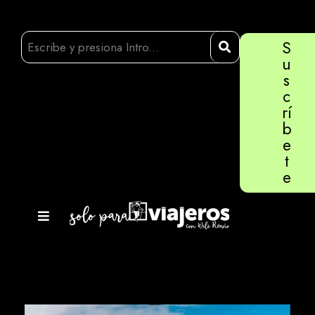
S
u
s
c
rí
b
e
t
e