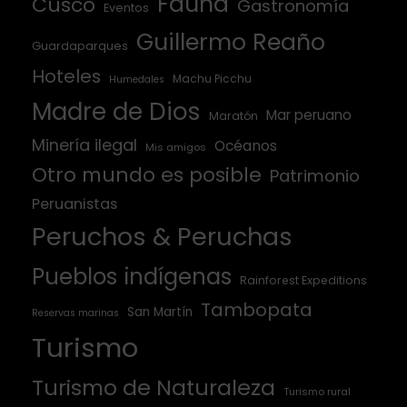
Fauna
Cusco
Gastronomía
Eventos
Guillermo Reaño
Guardaparques
Hoteles
Machu Picchu
Humedales
Madre de Dios
Mar peruano
Maratón
Minería ilegal
Océanos
Mis amigos
Otro mundo es posible
Patrimonio
Peruanistas
Peruchos & Peruchas
Pueblos indígenas
Rainforest Expeditions
Tambopata
San Martín
Reservas marinas
Turismo
Turismo de Naturaleza
Turismo rural