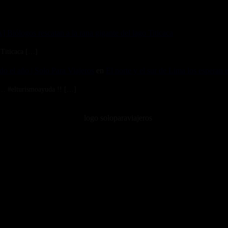
Biólogos rescatan a la rana gigante del lago Titicaca
 Titicaca […]
odo el año | Solo Para Viajeros
en
El norte y el sur de Lima los espera
a… #elturismoayuda !! […]