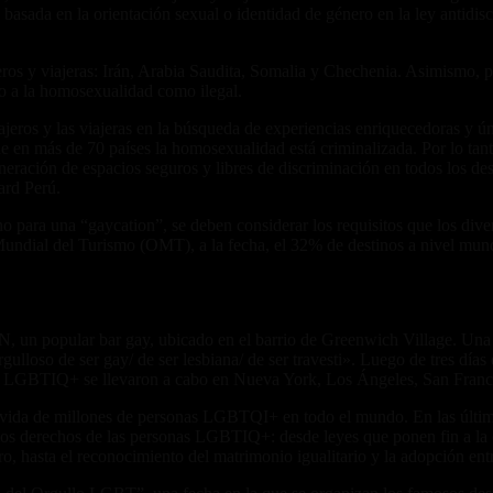
asada en la orientación sexual o identidad de género en la ley antidiscr
ros y viajeras: Irán, Arabia Saudita, Somalia y Chechenia. Asimismo, 
o a la homosexualidad como ilegal.
s y las viajeras en la búsqueda de experiencias enriquecedoras y úni
en más de 70 países la homosexualidad está criminalizada. Por lo tan
ación de espacios seguros y libres de discriminación en todos los desti
ard Perú.
para una “gaycation”, se deben considerar los requisitos que los diverso
undial del Turismo (OMT), a la fecha, el 32% de destinos a nivel mund
, un popular bar gay, ubicado en el barrio de Greenwich Village. Una p
ulloso de ser gay/ de ser lesbiana/ de ser travesti». Luego de tres días d
gullo LGBTIQ+ se llevaron a cabo en Nueva York, Los Ángeles, San Fran
 vida de millones de personas LGBTQI+ en todo el mundo. En las última
r los derechos de las personas LGBTIQ+: desde leyes que ponen fin a la 
ro, hasta el reconocimiento del matrimonio igualitario y la adopción en