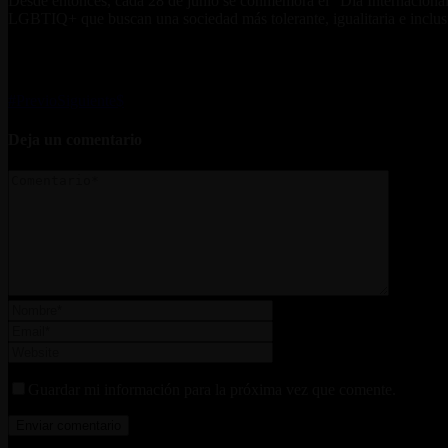
Desde entonces, cada 28 de junio se conmemora el “Día Internacional
LGBTIQ+ que buscan una sociedad más tolerante, igualitaria e inclus
Previo
Siguiente
Deja un comentario
Guardar mi información para la próxima vez que comente.