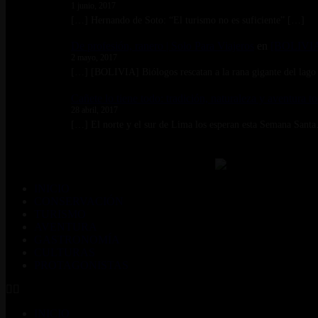
1 junio, 2017
[…] Hernando de Soto: “El turismo no es suficiente” […]
De profesión, ranero | Solo Para Viajeros
en
[BOLIVIA] 
2 mayo, 2017
[…] [BOLIVIA] Biólogos rescatan a la rana gigante del lago
Cañete lo tiene todo: tradición, naturaleza y aventura t
28 abril, 2017
[…] El norte y el sur de Lima los esperan esta Semana Sant
INICIO
CONSERVACIÓN
TURISMO
AVENTURA
GASTRONOMÍA
CULTURAS
PROTAGONISTAS
INICIO