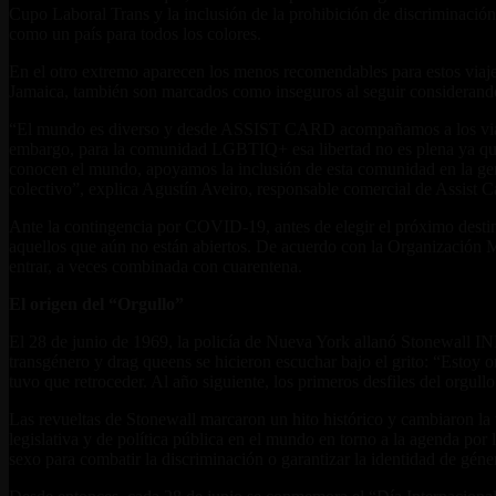
Cupo Laboral Trans y la inclusión de la prohibición de discriminación b
como un país para todos los colores.
En el otro extremo aparecen los menos recomendables para estos viaje
Jamaica, también son marcados como inseguros al seguir considerand
“El mundo es diverso y desde ASSIST CARD acompañamos a los viajero
embargo, para la comunidad LGBTIQ+ esa libertad no es plena ya que 
conocen el mundo, apoyamos la inclusión de esta comunidad en la gener
colectivo”, explica Agustín Aveiro, responsable comercial de Assist C
Ante la contingencia por COVID-19, antes de elegir el próximo destino 
aquellos que aún no están abiertos. De acuerdo con la Organización M
entrar, a veces combinada con cuarentena.
El origen del “Orgullo”
El 28 de junio de 1969, la policía de Nueva York allanó Stonewall INN
transgénero y drag queens se hicieron escuchar bajo el grito: “Estoy org
tuvo que retroceder. Al año siguiente, los primeros desfiles del or
Las revueltas de Stonewall marcaron un hito histórico y cambiaron la
legislativa y de política pública en el mundo en torno a la agenda po
sexo para combatir la discriminación o garantizar la identidad de géne