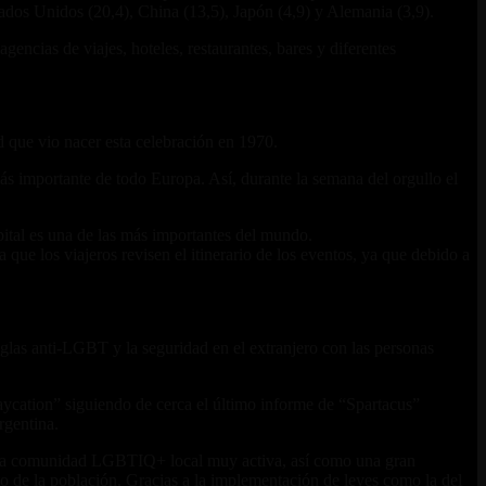
ados Unidos (20,4), China (13,5), Japón (4,9) y Alemania (3,9).
ncias de viajes, hoteles, restaurantes, bares y diferentes
 que vio nacer esta celebración en 1970.
ás importante de todo Europa. Así, durante la semana del orgullo el
tal es una de las más importantes del mundo.
que los viajeros revisen el itinerario de los eventos, ya que debido a
reglas anti-LGBT y la seguridad en el extranjero con las personas
cation” siguiendo de cerca el último informe de “Spartacus”
rgentina.
er una comunidad LGBTIQ+ local muy activa, así como una gran
nto de la población. Gracias a la implementación de leyes como la del