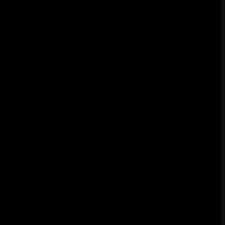
n esta Semana Santa… #elturismoayuda !!