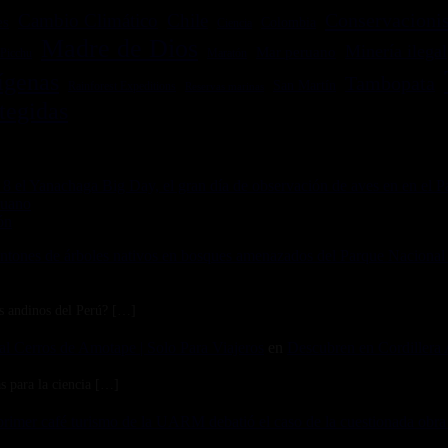
Conservacionis
Cambio Climático
Chile
es
Colombia
Ciencia
Madre de Dios
Minería ilegal
Mar peruano
Picchu
Maratón
ígenas
Tambopata
San Martín
Rainforest Expeditions
Reservas marinas
tegidas
8 el Yanachaga Big Day, el gran día de observación de aves en en el
ruano
ón
ones de árboles nativos en bosques amenazados del Parque Nacional M
s andinos del Perú? […]
al Cerros de Amotape | Solo Para Viajeros
en
Descubren en Cordillera A
s para la ciencia […]
 primer café turismo de la UARM debatió el caso de la cuestionada obra 