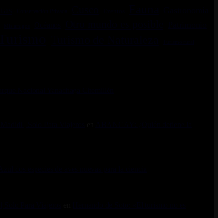
Fauna
Cusco
tas
Gastronomía
Conservación Privada
Eventos
Otro mundo es posible
Patrimonio
Océanos
Mis amigos
Turismo
Turismo de Naturaleza
Turismo rural
 Parque Nacional Yanachaga Chemillén
adidi | Solo Para Viajeros
en
ABANCAY: ¿Quién detiene la
zul dos especies de aves nuevas para la ciencia
| Solo Para Viajeros
en
Hernando de Soto: «El turismo no es