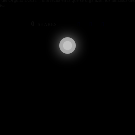
 del Orgullo LGBT”, una fecha en la que se organizan los famosos desfi
iva.
0
SHARES