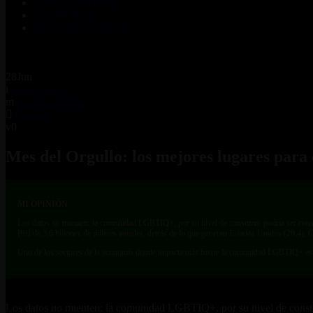
GASTRONOMÍA
CULTURAS
PROTAGONISTAS
28
Jun
teamviajeros
POR EL PERÚ
Turismo
0
Mes del Orgullo: los mejores lugares par
MI OPINIÓN
Los datos no mienten: la comunidad LGBTIQ+, por su nivel de consumo, podría ser consi
PBI de 3,6 billones de dólares anuales, detrás de lo que generan Estados Unidos (20,4), C
Uno de los sectores de la economía donde impacta más fuerte la comunidad LGBTIQ+ es el t
Los datos no mienten: la comunidad LGBTIQ+, por su nivel de consum