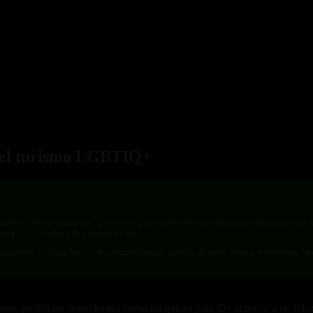
a el turismo LGBTIQ+
derada como un quinto país. De acuerdo a un informe del Banco Mundial publicado antes de l
hina (13,5), Japón (4,9) y Alemania (3,9).
urismo, en el que hay un alto consumo para las agencias de viajes, hoteles, restaurantes, bares
o, podría ser considerada como un quinto país. De acuerdo a un info