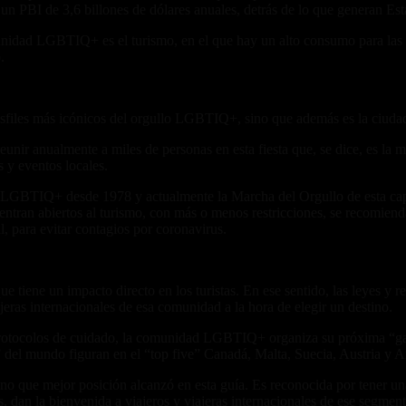
 PBI de 3,6 billones de dólares anuales, detrás de lo que generan Est
idad LGBTIQ+ es el turismo, en el que hay un alto consumo para las age
.
sfiles más icónicos del orgullo LGBTIQ+, sino que además es la ciudad
nir anualmente a miles de personas en esta fiesta que, se dice, es la m
s y eventos locales.
 LGBTIQ+ desde 1978 y actualmente la Marcha del Orgullo de esta capi
entran abiertos al turismo, con más o menos restricciones, se recomienda 
l, para evitar contagios por coronavirus.
ue tiene un impacto directo en los turistas. En ese sentido, las leyes y 
eras internacionales de esa comunidad a la hora de elegir un destino.
 protocolos de cuidado, la comunidad LGBTIQ+ organiza su próxima “gay
 del mundo figuran en el “top five” Canadá, Malta, Suecia, Austria y A
ricano que mejor posición alcanzó en esta guía. Es reconocida por ten
s, dan la bienvenida a viajeros y viajeras internacionales de ese segme