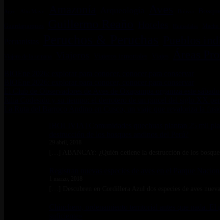
Aves
Amazonía
Arqueología
Bosqu
Bolivia
Agro
Alto Mayo
Guillermo Reaño
Hoteles
Guardaparques
Machu 
Humedales
Peruchos & Peruchas
Pueblos ind
Peruanistas
Áreas Pro
Viajeros
Viajeros inmortales
Viajes
Viajero de la semana
BIOEne 2026: explorar para conocer, conocer para conservar
BIOEne 2026: explorar para conocer, conocer para conservar
El Club de Observadores de Aves de Oxapampa organiza este sábado 
Julia Codesido y su tiempo: el derrotero de un pincel del siglo XX pe
La Ruta del Barroco Andino en Cusco, un viaje que revaloriza la fusi
[BOLIVIA] Comunidades quechuas plantan 25 mil plant
destrucción de los bosques andinos del Perú?
29 abril, 2018
[…] ABANCAY: ¿Quién detiene la destrucción de los bosque
Registran nuevas especies de aves en el Parque Nacion
1 marzo, 2018
[…] Descubren en Cordillera Azul dos especies de aves nueva
Chinchero, ordenamiento territorial antes que nada. El
suficiente»