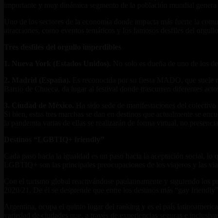
importante y muy dinámica segmento de la población mundial genera un
Uno de los sectores de la economía donde impacta más fuerte la comun
atracciones, como eventos temáticos y los famosos desfiles del orgullo
Tres desfiles del orgullo imperdibles
1. Nueva York (Estados Unidos).
No solo es dueña de uno de los de
2. Madrid (España).
Es reconocida por su fiesta MADO, que suele reu
Barrio de Chueca, da lugar al festival donde trascurren diferentes acto
3. Ciudad de México.
Ha sido sede de manifestaciones del colectivo
Si bien, estas tres marchas se dan en destinos que actualmente se encu
la pandemia varias de ellas se realizarán de forma virtual, no presencia
Destinos “LGBTIQ+ friendly”
Cada paso hacia la igualdad es un paso hacia la aceptación social, lo q
LGBTIQ+ son las principales preocupaciones de los viajeros y las viaj
Con el turismo global reactivándose paulatinamente y siguiendo los
2020/21. De él se desprende que entre los destinos más “gay friendly”
Argentina, ocupa el quinto lugar del ranking y es el país latinoame
variedad de ciudades que, a través de experiencias seguras e inclusiva