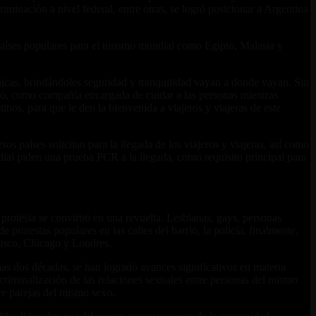
iminación a nivel federal, entre otras, se logró posicionar a Argentina
países populares para el turismo mundial como Egipto, Malasia y
cas, brindándoles seguridad y tranquilidad vayan a donde vayan. Sin
to, como compañía encargada de cuidar a las personas mientras
nos, para que le den la bienvenida a viajeros y viajeras de este
s países solicitan para la llegada de los viajeros y viajeras, así como
ial piden una prueba PCR a la llegada, como requisito principal para
rotesta se convirtió en una revuelta. Lesbianas, gays, personas
e protestas populares en las calles del barrio, la policía, finalmente,
cisco, Chicago y Londres.
s dos décadas, se han logrado avances significativos en materia
criminalización de las relaciones sexuales entre personas del mismo
tre parejas del mismo sexo.