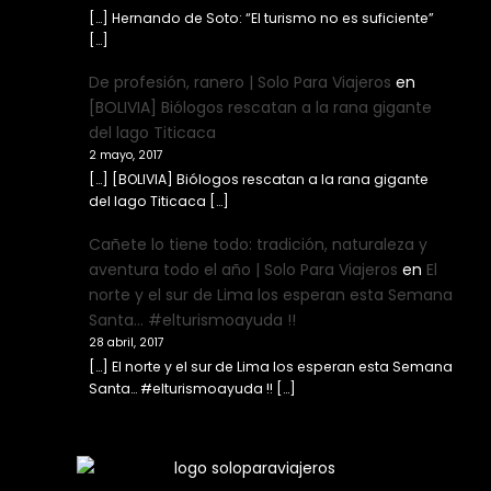
[…] Hernando de Soto: “El turismo no es suficiente”
[…]
De profesión, ranero | Solo Para Viajeros
en
[BOLIVIA] Biólogos rescatan a la rana gigante
del lago Titicaca
2 mayo, 2017
[…] [BOLIVIA] Biólogos rescatan a la rana gigante
del lago Titicaca […]
Cañete lo tiene todo: tradición, naturaleza y
aventura todo el año | Solo Para Viajeros
en
El
norte y el sur de Lima los esperan esta Semana
Santa… #elturismoayuda !!
28 abril, 2017
[…] El norte y el sur de Lima los esperan esta Semana
Santa… #elturismoayuda !! […]