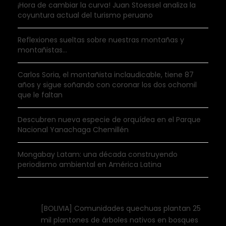
¡Hora de cambiar la curva! Juan Stoessel analiza la
coyuntura actual del turismo peruano
Reflexiones sueltas sobre nuestras montañas y
montañistas…
Carlos Soria, el montañista inclaudicable, tiene 87
años y sigue soñando con coronar los dos ochomil
que le faltan
Descubren nueva especie de orquídea en el Parque
Nacional Yanachaga Chemillén
Mongabay Latam: una década construyendo
periodismo ambiental en América Latina
[BOLIVIA] Comunidades quechuas plantan 25
mil plantones de árboles nativos en bosques