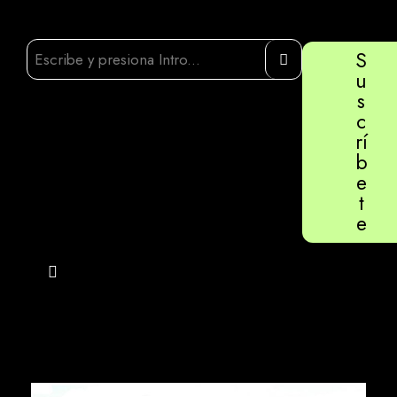
S
u
s
c
rí
b
e
t
e