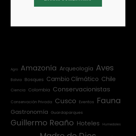
Aves
Amazonía
Arqueología
Agro
Cambio Climático
Chile
Bosques
Bolivia
Conservacionistas
Colombia
Ciencia
Fauna
Cusco
Conservación Privada
Eventos
Gastronomía
Guardaparques
Guillermo Reaño
Hoteles
Humedales
Madre de Dios