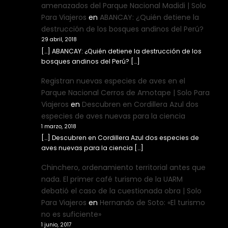
amenazados del Parque Nacional Madidi | Solo
Para Viajeros
en
ABANCAY: ¿Quién detiene la
destrucción de los bosques andinos del Perú?
29 abril, 2018
[…] ABANCAY: ¿Quién detiene la destrucción de los
bosques andinos del Perú? […]
Registran nuevas especies de aves en el
Parque Nacional Cerros de Amotape | Solo Para
Viajeros
en
Descubren en Cordillera Azul dos
especies de aves nuevas para la ciencia
1 marzo, 2018
[…] Descubren en Cordillera Azul dos especies de
aves nuevas para la ciencia […]
Chinchero, ordenamiento territorial antes que
nada. El primer café turismo de la UARM
debatió el caso de la cuestionada obra | Solo
Para Viajeros
en
Hernando de Soto: «El turismo
no es suficiente»
1 junio, 2017