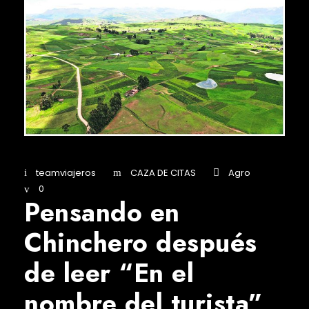
teamviajeros
CAZA DE CITAS
Agro
0
Pensando en
Chinchero después
de leer “En el
nombre del turista”