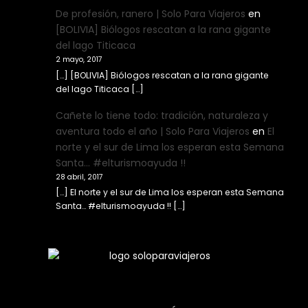
De profesión, ranero | Solo Para Viajeros
en
[BOLIVIA] Biólogos rescatan a la rana gigante
del lago Titicaca
2 mayo, 2017
[…] [BOLIVIA] Biólogos rescatan a la rana gigante
del lago Titicaca […]
Cañete lo tiene todo: tradición, naturaleza y
aventura todo el año | Solo Para Viajeros
en
El
norte y el sur de Lima los esperan esta Semana
Santa… #elturismoayuda !!
28 abril, 2017
[…] El norte y el sur de Lima los esperan esta Semana
Santa… #elturismoayuda !! […]