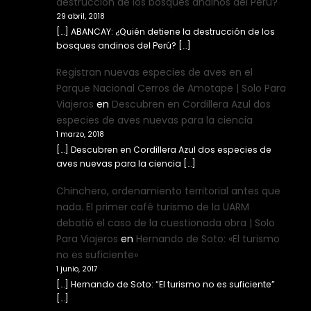
destrucción de los bosques andinos del Perú?
29 abril, 2018
[…] ABANCAY: ¿Quién detiene la destrucción de los
bosques andinos del Perú? […]
Registran nuevas especies de aves en el
Parque Nacional Cerros de Amotape | Solo Para
Viajeros
en
Descubren en Cordillera Azul dos
especies de aves nuevas para la ciencia
1 marzo, 2018
[…] Descubren en Cordillera Azul dos especies de
aves nuevas para la ciencia […]
Chinchero, ordenamiento territorial antes que
nada. El primer café turismo de la UARM
debatió el caso de la cuestionada obra | Solo
Para Viajeros
en
Hernando de Soto: «El turismo
no es suficiente»
1 junio, 2017
[…] Hernando de Soto: “El turismo no es suficiente”
[…]