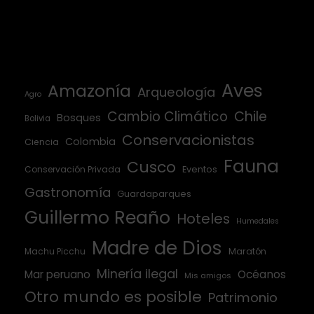
Aves
Amazonía
Arqueología
Agro
Cambio Climático
Chile
Bosques
Bolivia
Conservacionistas
Colombia
Ciencia
Fauna
Cusco
Conservación Privada
Eventos
Gastronomía
Guardaparques
Guillermo Reaño
Hoteles
Humedales
Madre de Dios
Machu Picchu
Maratón
Minería ilegal
Mar peruano
Océanos
Mis amigos
Otro mundo es posible
Patrimonio