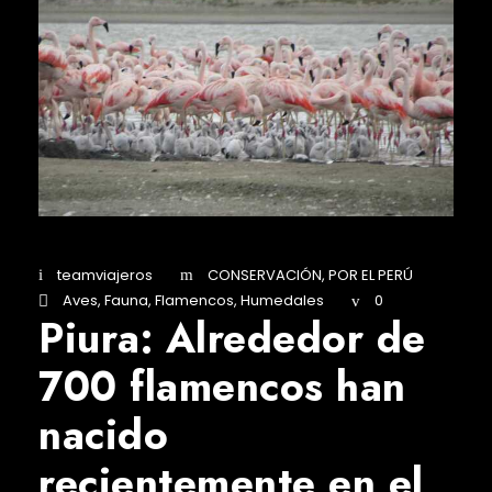
teamviajeros
CONSERVACIÓN
,
POR EL PERÚ
Aves
,
Fauna
,
Flamencos
,
Humedales
0
Piura: Alrededor de
700 flamencos han
nacido
recientemente en el