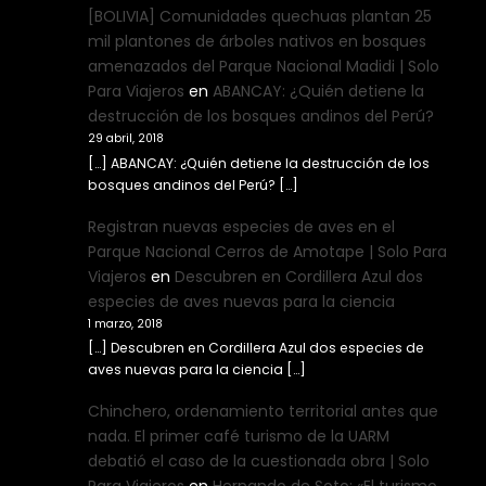
[BOLIVIA] Comunidades quechuas plantan 25
mil plantones de árboles nativos en bosques
amenazados del Parque Nacional Madidi | Solo
Para Viajeros
en
ABANCAY: ¿Quién detiene la
destrucción de los bosques andinos del Perú?
29 abril, 2018
[…] ABANCAY: ¿Quién detiene la destrucción de los
bosques andinos del Perú? […]
Registran nuevas especies de aves en el
Parque Nacional Cerros de Amotape | Solo Para
Viajeros
en
Descubren en Cordillera Azul dos
especies de aves nuevas para la ciencia
1 marzo, 2018
[…] Descubren en Cordillera Azul dos especies de
aves nuevas para la ciencia […]
Chinchero, ordenamiento territorial antes que
nada. El primer café turismo de la UARM
debatió el caso de la cuestionada obra | Solo