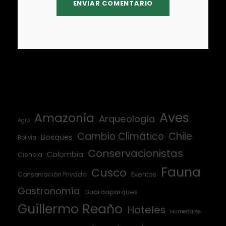
Aves
Amazonía
Arqueología
Agro
Cambio Climático
Chile
Bosques
Bolivia
Conservacionistas
Colombia
Ciencia
Fauna
Cusco
Conservación Privada
Eventos
Gastronomía
Guardaparques
Guillermo Reaño
Hoteles
Humedales