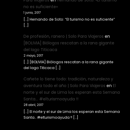
Para Viajeros
en
Hernando de Soto: «El turismo
no es suficiente»
1 junio, 2017
[…] Hernando de Soto: “El turismo no es suficiente”
[…]
De profesión, ranero | Solo Para Viajeros
en
[BOLIVIA] Biólogos rescatan a la rana gigante
del lago Titicaca
2 mayo, 2017
[…] [BOLIVIA] Biólogos rescatan a la rana gigante
del lago Titicaca […]
Cañete lo tiene todo: tradición, naturaleza y
aventura todo el año | Solo Para Viajeros
en
El
norte y el sur de Lima los esperan esta Semana
Santa… #elturismoayuda !!
28 abril, 2017
[…] El norte y el sur de Lima los esperan esta Semana
Santa… #elturismoayuda !! […]