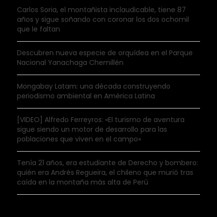
Carlos Soria, el montañista inclaudicable, tiene 87
años y sigue soñando con coronar los dos ochomil
que le faltan
Descubren nueva especie de orquídea en el Parque
Nacional Yanachaga Chemillén
Mongabay Latam: una década construyendo
periodismo ambiental en América Latina
[VIDEO] Alfredo Ferreyros: «El turismo de aventura
sigue siendo un motor de desarrollo para las
poblaciones que viven en el campo»
Tenía 21 años, era estudiante de Derecho y bombero:
quién era Andrés Regueira, el chileno que murió tras
caída en la montaña más alta de Perú