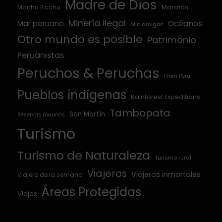
Madre de Dios
Machu Picchu
Maratón
Minería ilegal
Mar peruano
Océanos
Mis amigos
Otro mundo es posible
Patrimonio
Peruanistas
Peruchos & Peruchas
Prom Perú
Pueblos indígenas
Rainforest Expeditions
Tambopata
San Martín
Reservas marinas
Turismo
Turismo de Naturaleza
Turismo rural
Viajeros
Viajeros inmortales
Viajero de la semana
Áreas Protegidas
Viajes