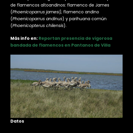
de flamencos altoandinos: flamenco de James
(
Phoenicoparrus jamesi),
flamenco andino
(
Phoenicoparrus andinus
) y parihuana común
(
Phoenicopterus chilensis
).
Más info en:
Reportan presencia de vigorosa
bandada de flamencos en Pantanos de Villa
Datos