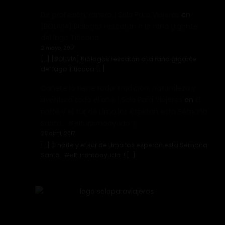
De profesión, ranero | Solo Para Viajeros
en
[BOLIVIA] Biólogos rescatan a la rana gigante
del lago Titicaca
2 mayo, 2017
[…] [BOLIVIA] Biólogos rescatan a la rana gigante
del lago Titicaca […]
Cañete lo tiene todo: tradición, naturaleza y
aventura todo el año | Solo Para Viajeros
en
El
norte y el sur de Lima los esperan esta Semana
Santa… #elturismoayuda !!
28 abril, 2017
[…] El norte y el sur de Lima los esperan esta Semana
Santa… #elturismoayuda !! […]