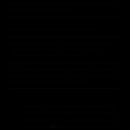
Descubren nueva especie de orquídea en el Parque
Nacional Yanachaga Chemillén
Mongabay Latam: una década construyendo
periodismo ambiental en América Latina
[VIDEO] Alfredo Ferreyros: «El turismo de aventura
sigue siendo un motor de desarrollo para las
poblaciones que viven en el campo»
Tenía 21 años, era estudiante de Derecho y bombero:
quién era Andrés Regueira, el chileno que murió tras
caída en la montaña más alta de Perú
[BOLIVIA] Comunidades quechuas plantan 25
mil plantones de árboles nativos en bosques
amenazados del Parque Nacional Madidi | Solo
Para Viajeros
en
ABANCAY: ¿Quién detiene la