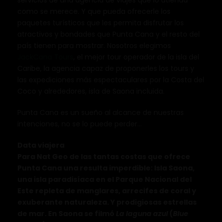
servicios de una agencia de viajes que lo atienda
como se merece. Y que pueda ofrecerle los
paquetes turísticos que les permita disfrutar los
atractivos y bondades que Punta Cana y el resto del
país tienen para mostrar. Nosotros elegimos
JackCana Tours
, el mejor tour operador de la isla del
Caribe, la agencia capaz de proponerles los tours y
las expediciones más espectaculares por la Costa del
Coco y alrededores, isla de Saona incluida.
Punta Cana es un sueño al alcance de nuestras
intenciones, no se lo puede perder…
Data viajera
Para Nat Geo de las tantas costas que ofrece
Punta Cana una resulta imperdible: Isla Saona,
una isla paradisíaca en el Parque Nacional del
Este repleta de manglares, arrecifes de coral y
exuberante naturaleza. Y prodigiosas estrellas
de mar. En Saona se filmó
La laguna azul
(
Blue