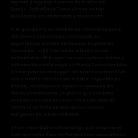
lagoon
) y algunas escenas de
Piratas del
Caribe
.
JackaCana Tours ofrece un trip
inolvidable en catamarán y mucho son.
Si lo que quiere es llenarse de adrenalina pura,
anímese a lanzarse por encima de los
gigantescos árboles del bosque tropical de
Anamuya… a 60 metros de altura y a una
velocidad de 65 km por hora en ziplines dobles y
extremadamente seguros. Punta Canta también
ofrece paseos en buggie: atrévase a tomar el de
dos o cuatro asientos para visitar el pueblo de
Macao, sus playas de aguas turquesas y las
fincas dominicanas. Un paseo que combina
aventura y culturas vivas. Y la posibilidad de
tomarse un baño en uno de los cenotes
indígenas de la isla caribeña.
Otros imperdibles del catálogo que propone el
tour operador líder en Punta Cana: excursión en