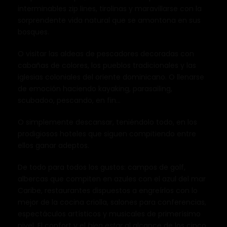
interminables zip lines, tirolinas y maravillarse con la
sorprendente vida natural que se amontona en sus
bosques.
O visitar las aldeas de pescadores decoradas con
cabañas de colores, los pueblos tradicionales y las
iglesias coloniales del oriente dominicano. O llenarse
de emoción haciendo kayaking, parasailing,
scubadoo, pescando, en fin…
O simplemente descansar, teniéndolo todo, en los
prodigiosos hoteles que siguen compitiendo entre
ellos ganar adeptos.
De todo para todos los gustos: campos de golf,
albercas que compiten en azules con el azul del mar
Caribe, restaurantes dispuestos a engreírlos con lo
mejor de la cocina criolla, salones para conferencias,
espectáculos artísticos y musicales de primerísimo
nivel. El confort y el
bien estar
al alcance de los cinco