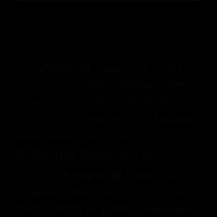
Aves
Amazonía
Arqueología
Agro
Cambio Climático
Chile
Bosques
Bolivia
Conservacionistas
Colombia
Ciencia
Fauna
Cusco
Conservación Privada
Eventos
Gastronomía
Guardaparques
Guillermo Reaño
Hoteles
Humedales
Madre de Dios
Machu Picchu
Maratón
Minería ilegal
Mar peruano
Océanos
Mis amigos
Otro mundo es posible
Patrimonio