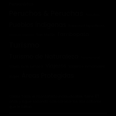
Peruanistas
Peruchos & Peruchas
Prom Perú
Pueblos indígenas
Rainforest Expeditions
Tambopata
San Martín
Reservas marinas
Turismo
Turismo de Naturaleza
Turismo rural
Viajeros
Viajeros inmortales
Viajero de la semana
Áreas Protegidas
Viajes
Carlos Soria, el montañista inclaudicable, tiene 87
años y sigue soñando con coronar los dos ochomil
que le faltan