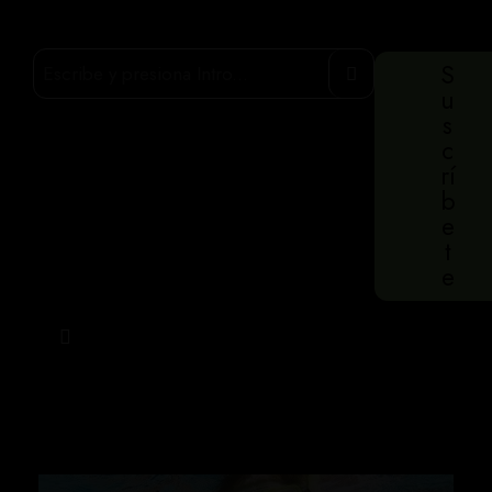
S
u
s
c
rí
b
e
t
e