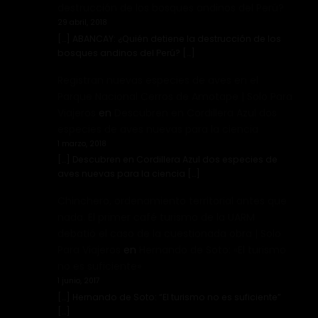
destrucción de los bosques andinos del Perú?
29 abril, 2018
[…] ABANCAY: ¿Quién detiene la destrucción de los
bosques andinos del Perú? […]
Registran nuevas especies de aves en el
Parque Nacional Cerros de Amotape | Solo Para
Viajeros
en
Descubren en Cordillera Azul dos
especies de aves nuevas para la ciencia
1 marzo, 2018
[…] Descubren en Cordillera Azul dos especies de
aves nuevas para la ciencia […]
Chinchero, ordenamiento territorial antes que
nada. El primer café turismo de la UARM
debatió el caso de la cuestionada obra | Solo
Para Viajeros
en
Hernando de Soto: «El turismo
no es suficiente»
1 junio, 2017
[…] Hernando de Soto: “El turismo no es suficiente”
[…]