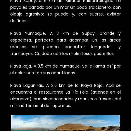
Playa Supay. A 6 km del Mira­dor Paleontológico. La
playa es bañada por un mar un poco traicionero, con
oleaje agresivo; se puede y, con suerte, avistar
delfines.
Playa Yumaque. A 3 km de Su­pay. Grande y
espaciosa, perfecta para acampar. En las áreas
rocosas se pue­den encontrar lenguados y
tramboyos. Cuidado con los molestosos pastelillos.
Playa Roja. A 3.5 km de Yuma­que. Se le llama así por
el color ocre de sus acantilados.
Playa Lagunillas. A 2.5 km de la Playa Roja. Acá se
encuentra el restaurante La Tía Fela (atiende en el
almuerzo), que sirve pescados y mariscos frescos del
mismo terminal de Lagunillas.