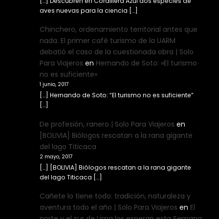
[…] Descubren en Cordillera Azul dos especies de
aves nuevas para la ciencia […]
Chinchero, ordenamiento territorial antes que
nada. El primer café turismo de la UARM
debatió el caso de la cuestionada obra | Solo
Para Viajeros
en
Hernando de Soto: «El turismo
no es suficiente»
1 junio, 2017
[…] Hernando de Soto: “El turismo no es suficiente”
[…]
De profesión, ranero | Solo Para Viajeros
en
[BOLIVIA] Biólogos rescatan a la rana gigante
del lago Titicaca
2 mayo, 2017
[…] [BOLIVIA] Biólogos rescatan a la rana gigante
del lago Titicaca […]
Cañete lo tiene todo: tradición, naturaleza y
aventura todo el año | Solo Para Viajeros
en
El
norte y el sur de Lima los esperan esta Semana