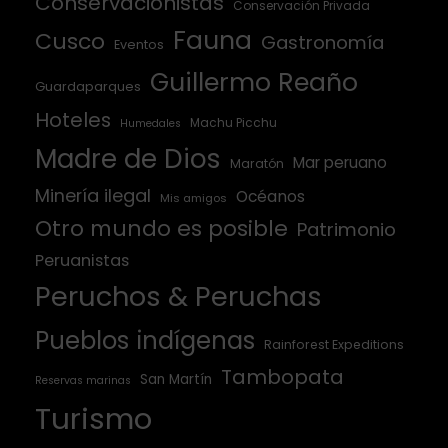
Conservacionistas
Conservación Privada
Fauna
Cusco
Gastronomía
Eventos
Guillermo Reaño
Guardaparques
Hoteles
Machu Picchu
Humedales
Madre de Dios
Mar peruano
Maratón
Minería ilegal
Océanos
Mis amigos
Otro mundo es posible
Patrimonio
Peruanistas
Peruchos & Peruchas
Pueblos indígenas
Rainforest Expeditions
Tambopata
San Martín
Reservas marinas
Turismo