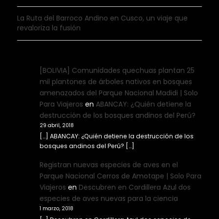
La Ruta del Barroco Andino en Cusco, un viaje que
revaloriza la fusión
[BOLIVIA] Comunidades quechuas plantan 25
mil plantones de árboles nativos en bosques
amenazados del Parque Nacional Madidi | Solo
Para Viajeros
en
ABANCAY: ¿Quién detiene la
destrucción de los bosques andinos del Perú?
29 abril, 2018
[…] ABANCAY: ¿Quién detiene la destrucción de los
bosques andinos del Perú? […]
Registran nuevas especies de aves en el
Parque Nacional Cerros de Amotape | Solo Para
Viajeros
en
Descubren en Cordillera Azul dos
especies de aves nuevas para la ciencia
1 marzo, 2018