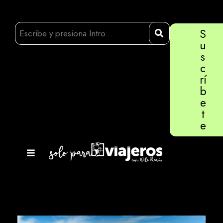
S
u
s
c
rí
b
e
t
e