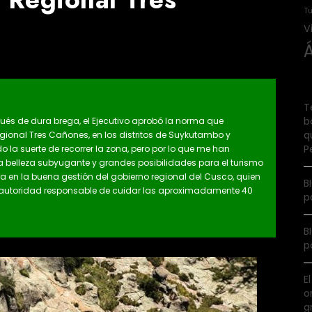
Tu
V
T
b
spués de dura brega, el Ejecutivo aprobó la norma que
q
gional Tres Cañones, en los distritos de Suykutambo y
P
 la suerte de recorrer la zona, pero por lo que me han
a belleza subyugante y grandes posibilidades para el turismo
a en la buena gestión del gobierno regional del Cusco, quien
B
 autoridad responsable de cuidar las aproximadamente 40
p
B
p
E
o
g