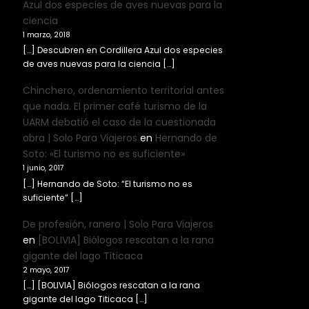
Azul dos especies de aves nuevas para la
ciencia
1 marzo, 2018
[…] Descubren en Cordillera Azul dos especies
de aves nuevas para la ciencia […]
Chinchero, ordenamiento territorial antes
que nada. El primer café turismo de la
UARM debatió el caso de la cuestionada
obra | Solo Para Viajeros
en
Hernando de
Soto: «El turismo no es suficiente»
1 junio, 2017
[…] Hernando de Soto: “El turismo no es
suficiente” […]
De profesión, ranero | Solo Para Viajeros
en
[BOLIVIA] Biólogos rescatan a la rana
gigante del lago Titicaca
2 mayo, 2017
[…] [BOLIVIA] Biólogos rescatan a la rana
gigante del lago Titicaca […]