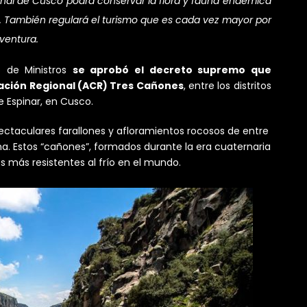
onal de Cusco podrá conservar la flora y fauna endémica
s. También regulará el turismo que es cada vez mayor por
aventura.
o de Ministros
se aprobó el decreto supremo que
vación Regional (ACR) Tres Cañones
, entre los distritos
 Espinar, en Cusco.
ctaculares farallones y afloramientos rocosos de entre
na. Estos “cañones”, formados durante la era cuaternaria
 más resistentes al frío en el mundo.