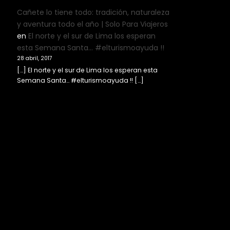
Cañete lo tiene todo: tradición, naturaleza
y aventura todo el año | Solo Para Viajeros
en
El norte y el sur de Lima los esperan
esta Semana Santa… #elturismoayuda !!
28 abril, 2017
[…] El norte y el sur de Lima los esperan esta
Semana Santa… #elturismoayuda !! […]