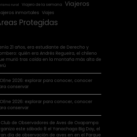
Viajeros
Viajero de la semana
rismo rural
iajeros inmortales
Viajes
Áreas Protegidas
enía 21 años, era estudiante de Derecho y
ombero: quién era Andrés Regueira, el chileno
ue murió tras caída en la montaña más alta de
erú
IOEne 2026: explorar para conocer, conocer
ara conservar
IOEne 2026: explorar para conocer, conocer
ara conservar
l Club de Observadores de Aves de Oxapampa
rganiza este sábado 8 el Yanachaga Big Day, el
ran día de observación de aves en en el Parque