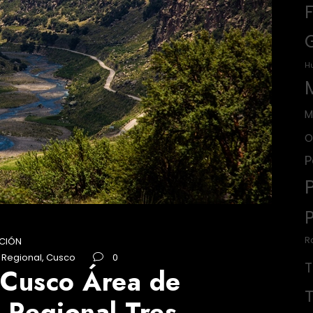
H
M
O
P
R
CIÓN
 Regional
,
Cusco
0
 Cusco Área de
 Regional Tres