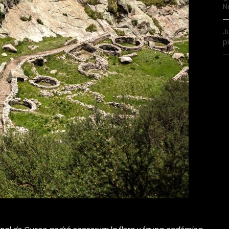
N
J
p