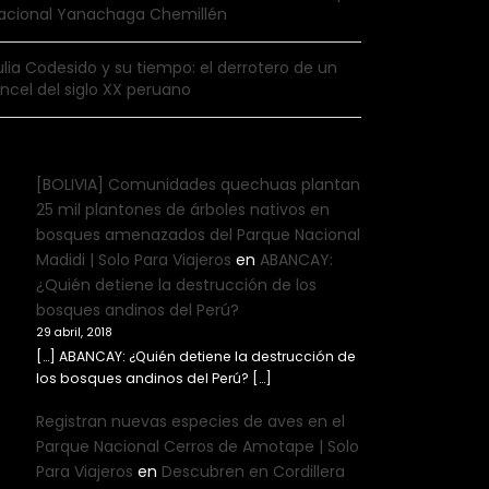
acional Yanachaga Chemillén
ulia Codesido y su tiempo: el derrotero de un
incel del siglo XX peruano
[BOLIVIA] Comunidades quechuas plantan
25 mil plantones de árboles nativos en
bosques amenazados del Parque Nacional
Madidi | Solo Para Viajeros
en
ABANCAY:
¿Quién detiene la destrucción de los
bosques andinos del Perú?
29 abril, 2018
[…] ABANCAY: ¿Quién detiene la destrucción de
los bosques andinos del Perú? […]
Registran nuevas especies de aves en el
Parque Nacional Cerros de Amotape | Solo
Para Viajeros
en
Descubren en Cordillera