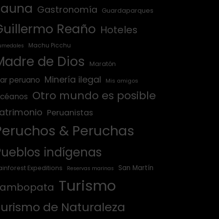
Fauna
Gastronomía
Guardaparques
Guillermo Reaño
Hoteles
Machu Picchu
umedales
Madre de Dios
Maratón
Minería ilegal
ar peruano
Mis amigos
Otro mundo es posible
céanos
atrimonio
Peruanistas
Peruchos & Peruchas
Pueblos indígenas
San Martín
ainforest Expeditions
Reservas marinas
Turismo
Tambopata
Turismo de Naturaleza