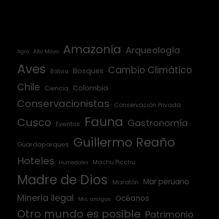
Amazonía
Arqueología
Agro
Alto Mayo
Aves
Cambio Climático
Bosques
Bolivia
Chile
Colombia
Ciencia
Conservacionistas
Conservación Privada
Fauna
Cusco
Gastronomía
Eventos
Guillermo Reaño
Guardaparques
Hoteles
Machu Picchu
Humedales
Madre de Dios
Mar peruano
Maratón
Minería ilegal
Océanos
Mis amigos
Otro mundo es posible
Patrimonio