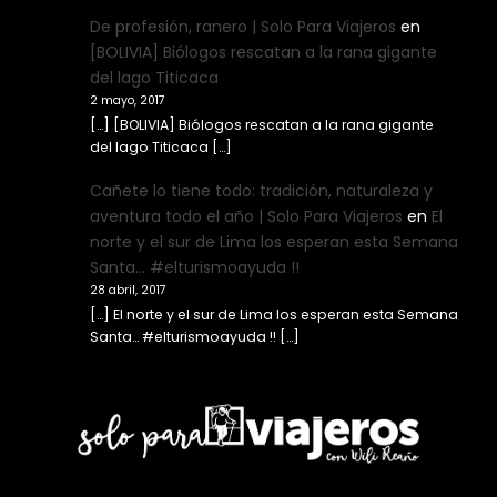
De profesión, ranero | Solo Para Viajeros
en
[BOLIVIA] Biólogos rescatan a la rana gigante
del lago Titicaca
2 mayo, 2017
[…] [BOLIVIA] Biólogos rescatan a la rana gigante
del lago Titicaca […]
Cañete lo tiene todo: tradición, naturaleza y
aventura todo el año | Solo Para Viajeros
en
El
norte y el sur de Lima los esperan esta Semana
Santa… #elturismoayuda !!
28 abril, 2017
[…] El norte y el sur de Lima los esperan esta Semana
Santa… #elturismoayuda !! […]