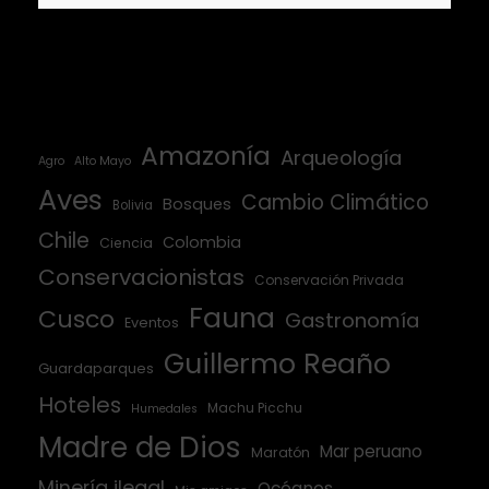
Amazonía
Arqueología
Agro
Alto Mayo
Aves
Cambio Climático
Bosques
Bolivia
Chile
Colombia
Ciencia
Conservacionistas
Conservación Privada
Fauna
Cusco
Gastronomía
Eventos
Guillermo Reaño
Guardaparques
Hoteles
Machu Picchu
Humedales
Madre de Dios
Mar peruano
Maratón
Minería ilegal
Océanos