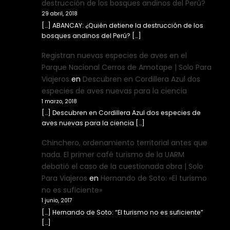
destrucción de los bosques andinos del Perú?
29 abril, 2018
[…] ABANCAY: ¿Quién detiene la destrucción de los
bosques andinos del Perú? […]
Registran nuevas especies de aves en el
Parque Nacional Cerros de Amotape | Solo Para
Viajeros
en
Descubren en Cordillera Azul dos
especies de aves nuevas para la ciencia
1 marzo, 2018
[…] Descubren en Cordillera Azul dos especies de
aves nuevas para la ciencia […]
Chinchero, ordenamiento territorial antes que
nada. El primer café turismo de la UARM
debatió el caso de la cuestionada obra | Solo
Para Viajeros
en
Hernando de Soto: «El turismo
no es suficiente»
1 junio, 2017
[…] Hernando de Soto: “El turismo no es suficiente”
[…]