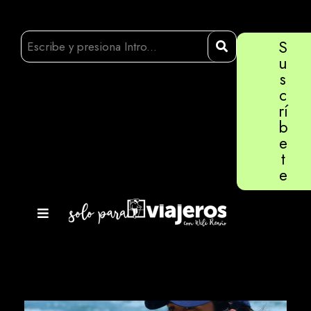
S
u
s
c
rí
b
e
t
e