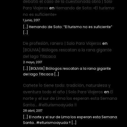
debatió el caso de la cuestionada obra | Solo
Para Viajeros
en
Hernando de Soto: «El turismo
no es suficiente»
1 junio, 2017
[…] Hernando de Soto: “El turismo no es suficiente”
[…]
De profesión, ranero | Solo Para Viajeros
en
[BOLIVIA] Biólogos rescatan a la rana gigante
del lago Titicaca
2 mayo, 2017
[…] [BOLIVIA] Biólogos rescatan a la rana gigante
del lago Titicaca […]
Cañete lo tiene todo: tradición, naturaleza y
aventura todo el año | Solo Para Viajeros
en
El
norte y el sur de Lima los esperan esta Semana
Santa… #elturismoayuda !!
28 abril, 2017
[…] El norte y el sur de Lima los esperan esta Semana
Santa… #elturismoayuda !! […]