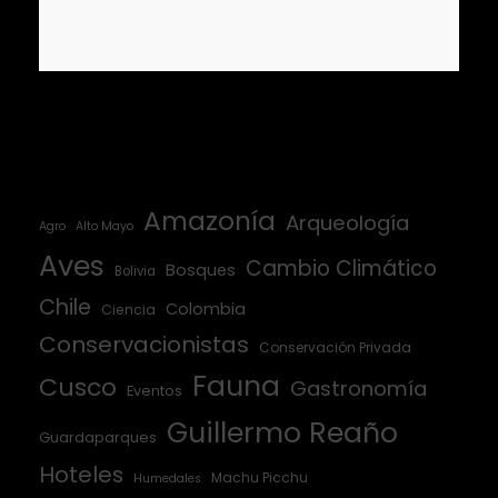
Amazonía
Arqueología
Agro
Alto Mayo
Aves
Cambio Climático
Bosques
Bolivia
Chile
Colombia
Ciencia
Conservacionistas
Conservación Privada
Fauna
Cusco
Gastronomía
Eventos
Guillermo Reaño
Guardaparques
Hoteles
Machu Picchu
Humedales