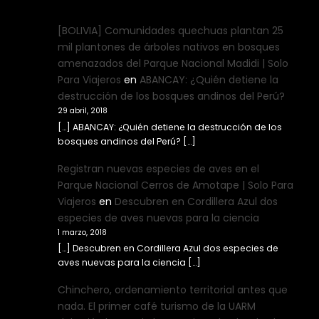
[BOLIVIA] Comunidades quechuas plantan 25
mil plantones de árboles nativos en bosques
amenazados del Parque Nacional Madidi | Solo
Para Viajeros
en
ABANCAY: ¿Quién detiene la
destrucción de los bosques andinos del Perú?
29 abril, 2018
[…] ABANCAY: ¿Quién detiene la destrucción de los
bosques andinos del Perú? […]
Registran nuevas especies de aves en el
Parque Nacional Cerros de Amotape | Solo Para
Viajeros
en
Descubren en Cordillera Azul dos
especies de aves nuevas para la ciencia
1 marzo, 2018
[…] Descubren en Cordillera Azul dos especies de
aves nuevas para la ciencia […]
Chinchero, ordenamiento territorial antes que
nada. El primer café turismo de la UARM