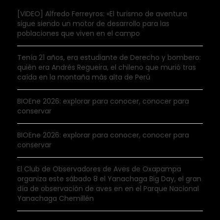
[VIDEO] Alfredo Ferreyros: «El turismo de aventura
sigue siendo un motor de desarrollo para las
poblaciones que viven en el campo
Tenía 21 años, era estudiante de Derecho y bombero:
quién era Andrés Regueira, el chileno que murió tras
caída en la montaña más alta de Perú
BIOEne 2026: explorar para conocer, conocer para
conservar
BIOEne 2026: explorar para conocer, conocer para
conservar
El Club de Observadores de Aves de Oxapampa
organiza este sábado 8 el Yanachaga Big Day, el gran
día de observación de aves en en el Parque Nacional
Yanachaga Chemillén