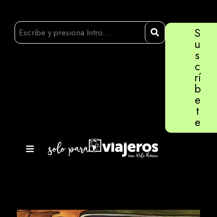
S
u
s
c
rí
b
e
t
e