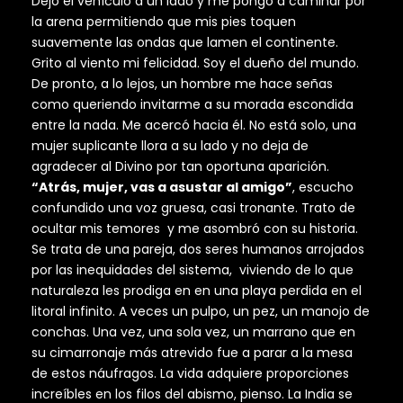
Dejo el vehículo a un lado y me pongo a caminar por
la arena permitiendo que mis pies toquen
suavemente las ondas que lamen el continente.
Grito al viento mi felicidad. Soy el dueño del mundo.
De pronto, a lo lejos, un hombre me hace señas
como queriendo invitarme a su morada escondida
entre la nada. Me acercó hacia él. No está solo, una
mujer suplicante llora a su lado y no deja de
agradecer al Divino por tan oportuna aparición.
“Atrás, mujer, vas a asustar al amigo”
, escucho
confundido una voz gruesa, casi tronante. Trato de
ocultar mis temores y me asombró con su historia.
Se trata de una pareja, dos seres humanos arrojados
por las inequidades del sistema, viviendo de lo que
naturaleza les prodiga en en una playa perdida en el
litoral infinito. A veces un pulpo, un pez, un manojo de
conchas. Una vez, una sola vez, un marrano que en
su cimarronaje más atrevido fue a parar a la mesa
de estos náufragos. La vida adquiere proporciones
increíbles en los filos del abismo, pienso. La India se