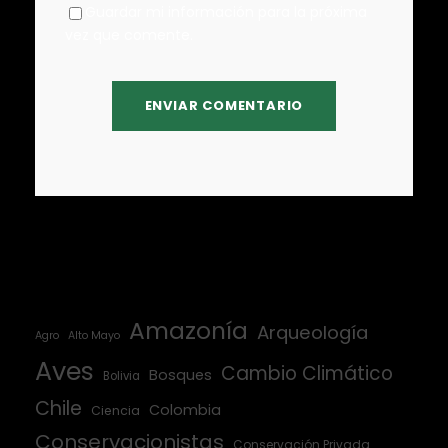
Guardar mi información para la próxima
vez que comente.
Amazonía
Arqueología
Agro
Alto Mayo
Aves
Cambio Climático
Bosques
Bolivia
Chile
Colombia
Ciencia
Conservacionistas
Conservación Privada