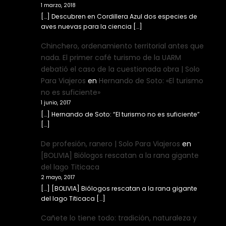
1 marzo, 2018
[…] Descubren en Cordillera Azul dos especies de
aves nuevas para la ciencia […]
Chinchero, ordenamiento territorial antes que
nada. El primer café turismo de la UARM
debatió el caso de la cuestionada obra | Solo
Para Viajeros
en
Hernando de Soto: «El turismo
no es suficiente»
1 junio, 2017
[…] Hernando de Soto: “El turismo no es suficiente”
[…]
De profesión, ranero | Solo Para Viajeros
en
[BOLIVIA] Biólogos rescatan a la rana gigante
del lago Titicaca
2 mayo, 2017
[…] [BOLIVIA] Biólogos rescatan a la rana gigante
del lago Titicaca […]
Cañete lo tiene todo: tradición, naturaleza y