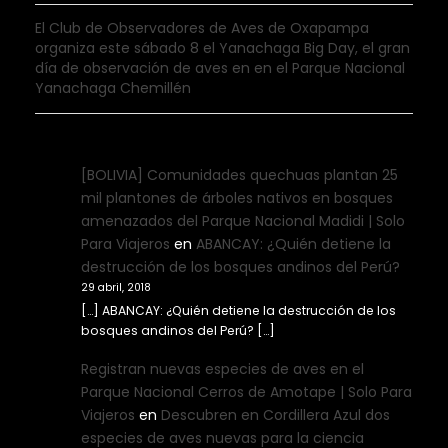
El Club de Observadores de Aves de Oxapampa
organiza este sábado 8 el Yanachaga Big Day, el gran
día de observación de aves en en el Parque Nacional
Yanachaga Chemillén
[BOLIVIA] Comunidades quechuas plantan 25
mil plantones de árboles nativos en bosques
amenazados del Parque Nacional Madidi | Solo
Para Viajeros
en
ABANCAY: ¿Quién detiene la
destrucción de los bosques andinos del Perú?
29 abril, 2018
[…] ABANCAY: ¿Quién detiene la destrucción de los
bosques andinos del Perú? […]
Registran nuevas especies de aves en el
Parque Nacional Cerros de Amotape | Solo Para
Viajeros
en
Descubren en Cordillera Azul dos
especies de aves nuevas para la ciencia