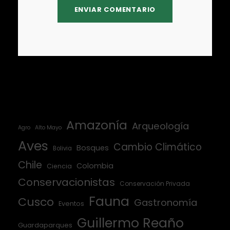
Amazonía
Arqueología
Agro
Alto Mayo
Aves
Cambio Climático
Bosques
Bolivia
Chile
Colombia
Ciencia
Conservacionistas
Conservación Privada
Fauna
Cusco
Gastronomía
Eventos
Guillermo Reaño
Guardaparques