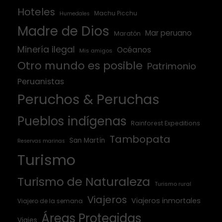
Hoteles
Machu Picchu
Humedales
Madre de Dios
Mar peruano
Maratón
Minería ilegal
Océanos
Mis amigos
Otro mundo es posible
Patrimonio
Peruanistas
Peruchos & Peruchas
Pueblos indígenas
Rainforest Expeditions
Tambopata
San Martín
Reservas marinas
Turismo
Turismo de Naturaleza
Turismo rural
Viajeros
Viajeros inmortales
Viajero de la semana
Áreas Protegidas
Viajes