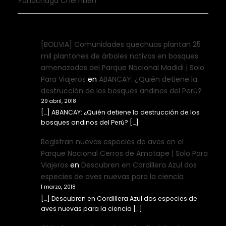
Yanachaga Chemillén
[BOLIVIA] Comunidades quechuas plantan 25
mil plantones de árboles nativos en bosques
amenazados del Parque Nacional Madidi | Solo
Para Viajeros
en
ABANCAY: ¿Quién detiene la
destrucción de los bosques andinos del Perú?
29 abril, 2018
[…] ABANCAY: ¿Quién detiene la destrucción de los
bosques andinos del Perú? […]
Registran nuevas especies de aves en el
Parque Nacional Cerros de Amotape | Solo Para
Viajeros
en
Descubren en Cordillera Azul dos
especies de aves nuevas para la ciencia
1 marzo, 2018
[…] Descubren en Cordillera Azul dos especies de
aves nuevas para la ciencia […]