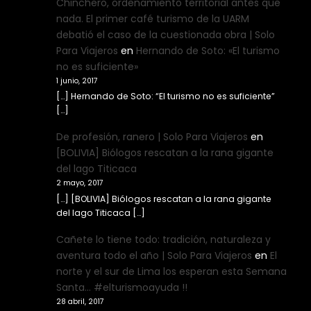
Chinchero, ordenamiento territorial antes que
nada. El primer café turismo de la UARM
debatió el caso de la cuestionada obra | Solo
Para Viajeros
en
Hernando de Soto: «El turismo
no es suficiente»
1 junio, 2017
[…] Hernando de Soto: “El turismo no es suficiente”
[…]
De profesión, ranero | Solo Para Viajeros
en
[BOLIVIA] Biólogos rescatan a la rana gigante
del lago Titicaca
2 mayo, 2017
[…] [BOLIVIA] Biólogos rescatan a la rana gigante
del lago Titicaca […]
Cañete lo tiene todo: tradición, naturaleza y
aventura todo el año | Solo Para Viajeros
en
El
norte y el sur de Lima los esperan esta Semana
Santa… #elturismoayuda !!
28 abril, 2017