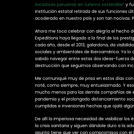
iniciativas peruanas en turismo sostenible”
y fu
institución estatal retirada de sus funciones 
acoderado en nuestro país y son tan nocivas. 
Ahora me toca celebrar con alegría el hecho 
Expeditions haya llegado a la final de los presti
cada año, desde el 2013, galardona, da visibili
sociales y ambientales de Iberoamérica. Ya lo di
sabido navegar entre estas dos ideas-fuerza de
destrucción que seguimos observando con incr
Me comuniqué muy de prisa en estos días con M
noté, como siempre, muy entusiasmado. Y eso q
mucho menos para las demás compañías de eco
pandemia y el prolongado distanciamiento social
cumplidas e inversiones hechas que ojalá algú
De allí la imperiosa necesidad de visibilizar los
la crisis sanitaria y siguen dándole duro a la a
asunto tiene que ver con compromisos con el 