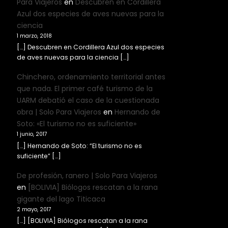
Para Viajeros
en
Descubren en Cordillera
Azul dos especies de aves nuevas para la
ciencia
1 marzo, 2018
[…] Descubren en Cordillera Azul dos especies
de aves nuevas para la ciencia […]
Chinchero, ordenamiento territorial antes
que nada. El primer café turismo de la
UARM debatió el caso de la cuestionada
obra | Solo Para Viajeros
en
Hernando de
Soto: «El turismo no es suficiente»
1 junio, 2017
[…] Hernando de Soto: “El turismo no es
suficiente” […]
De profesión, ranero | Solo Para Viajeros
en
[BOLIVIA] Biólogos rescatan a la rana
gigante del lago Titicaca
2 mayo, 2017
[…] [BOLIVIA] Biólogos rescatan a la rana