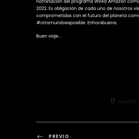
nominación del programa Wired Amazon como un
2022. Es obligación de cada uno de nosotros v
comprometidas con el futuro del planeta como 
#otromundoesposible. Enhorabuena.
Buen viaje…
0
SHARES
PREVIO