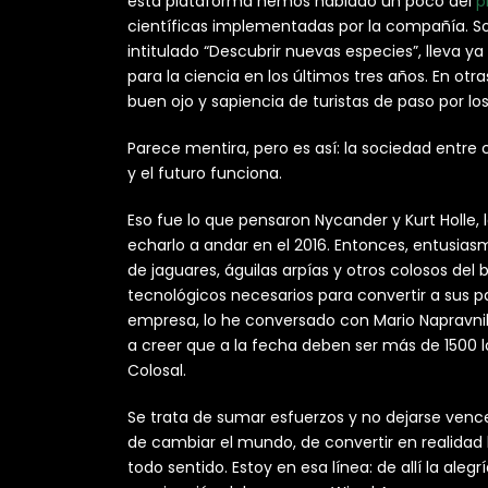
esta plataforma hemos hablado un poco del
p
científicas implementadas por la compañía. So
intitulado “Descubrir nuevas especies”, lleva y
para la ciencia en los últimos tres años. En otra
buen ojo y sapiencia de turistas de paso por l
Parece mentira, pero es así: la sociedad entre
y el futuro funciona.
Eso fue lo que pensaron Nycander y Kurt Holle,
echarlo a andar en el 2016. Entonces, entusias
de jaguares, águilas arpías y otros colosos del
tecnológicos necesarios para convertir a sus p
empresa, lo he conversado con Mario Napravnik,
a creer que a la fecha deben ser más de 1500 
Colosal.
Se trata de sumar esfuerzos y no dejarse vence
de cambiar el mundo, de convertir en realidad
todo sentido. Estoy en esa línea: de allí la al