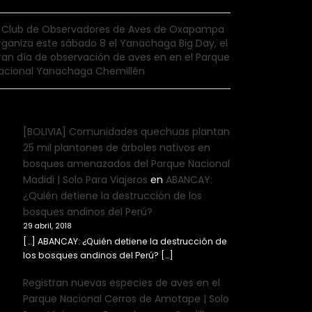
l Club de Observadores de Aves de Oxapampa
rganiza este sábado 8 el Yanachaga Big Day, el
ran día de observación de aves en en el Parque
acional Yanachaga Chemillén
[BOLIVIA] Comunidades quechuas plantan
25 mil plantones de árboles nativos en
bosques amenazados del Parque Nacional
Madidi | Solo Para Viajeros
en
ABANCAY:
¿Quién detiene la destrucción de los
bosques andinos del Perú?
29 abril, 2018
[…] ABANCAY: ¿Quién detiene la destrucción de
los bosques andinos del Perú? […]
Registran nuevas especies de aves en el
Parque Nacional Cerros de Amotape | Solo