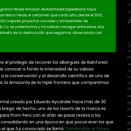
Tu
programa Wired Amazon de Rainforest Expeditions haya
V
noamérica Verde, el certamen que cada año, desde el 2013,
 500 mejores proyectos sociales y ambientales de
 & Co. es potentísima y ha sabido navegar entre estas dos
 planeta de la destrucción que seguimos observando con
[
a
p
el privilegio de recorrer los albergues de Rainforest
de conocer a fondo la intensidad de su valiosa
T
a la conservación y el desarrollo científico de uno de
b
a: la Amazonía de la triple frontera que compartimos
q
P
ental creado por Eduardo Nycander hace más de 30
B
 brega: de hecho, uno de los resorts de la marca es
p
 para Prom Perú con el afán de pasar revista a los
n consolidando en una época en que pocos eran los que
B
a el que fui convocado se llamó
“Sonriéndole al futuro,
p