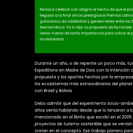
Me toca celebrar con alegría el hecho de que el 
llegado a la final de los prestigiosos Premios Lati
galardona, da visibilidad y genera redes entre los
Iberoamérica. Ya lo dije: la propuesta de Nycander
ideas-fuerza de tanta importancia para salvar el
incredulidad.
Durante un año, o de repente un poco más, tuve 
Expeditions en Madre de Dios con la intención 
propuesta y los aportes hechos por la empresa 
los ecosistemas más extraordinarios del planet
con Brasil y Bolivia.
Debo admitir que del experimento socio-ambi
años venía hablando desde que lo lanzaron a la
mencionado en el librito que escribí en el 2005
proyectos de turismo sostenible que se venía
creían en el concepto. Ese trabajo pionero par