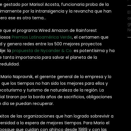
e gestado por Marisol Acosta, funcionaria proba de la
últimamente por la intransigencia y la revancha que han
E
Pero ese es otro tema…
o
g
N
de que el programa Wired Amazon de Rainforest
giosos
Premios Latinoamérica Verde
, el certamen que
dad y genera redes entre los 500 mejores proyectos
je: la
propuesta de Nycander & Co.
es potentísima y ha
 tanta importancia para salvar el planeta de la
edulidad.
ario Napravnik, el gerente general de la empresa y lo
ue los tiempos no han sido los mejores para ellos y
turismo y turismo de naturaleza de la región. La
 tiraron por la borda años de sacrificios, obligaciones
n día se puedan recuperar.
 éxitos de las organizaciones que han logrado sobrevivir a
dversidad a la espera de mejores tiempos. Para Mario el
bosque que cuidan con ahínco desde 1989 y con las