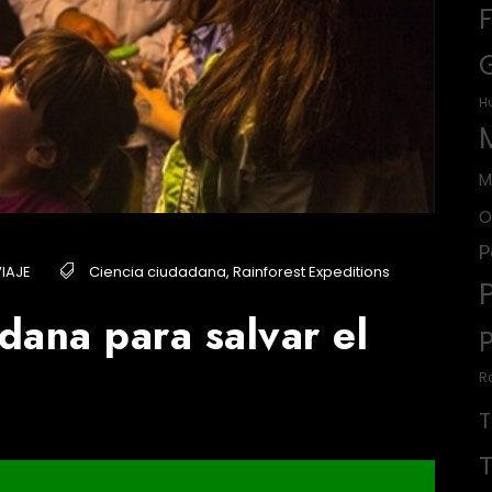
H
M
O
P
IAJE
Ciencia ciudadana
,
Rainforest Expeditions
dana para salvar el
R