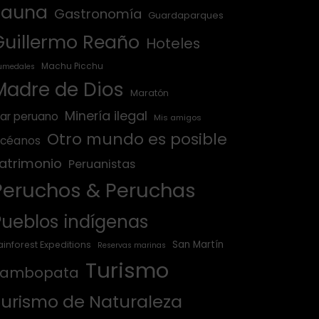
Fauna
Gastronomía
Guardaparques
Guillermo Reaño
Hoteles
Machu Picchu
umedales
Madre de Dios
Maratón
Minería ilegal
ar peruano
Mis amigos
Otro mundo es posible
céanos
atrimonio
Peruanistas
Peruchos & Peruchas
Pueblos indígenas
San Martín
ainforest Expeditions
Reservas marinas
Turismo
Tambopata
Turismo de Naturaleza