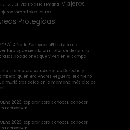
Viajeros
Viajero de la semana
rismo rural
iajeros inmortales
Viajes
Áreas Protegidas
VIDEO] Alfredo Ferreyros: «El turismo de
ventura sigue siendo un motor de desarrollo
ara las poblaciones que viven en el campo
enía 21 años, era estudiante de Derecho y
ombero: quién era Andrés Regueira, el chileno
ue murió tras caída en la montaña más alta de
erú
IOEne 2026: explorar para conocer, conocer
ara conservar
IOEne 2026: explorar para conocer, conocer
ara conservar