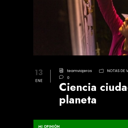
13
teamviajeros
NOTAS DE V
0
ENE
Ciencia ciuda
planeta
MI OPINIÓN