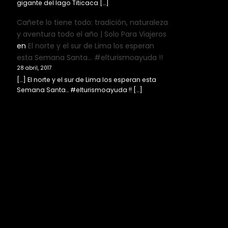
gigante del lago Titicaca […]
Cañete lo tiene todo: tradición, naturaleza
y aventura todo el año | Solo Para Viajeros
en
El norte y el sur de Lima los esperan
esta Semana Santa… #elturismoayuda !!
28 abril, 2017
[…] El norte y el sur de Lima los esperan esta
Semana Santa… #elturismoayuda !! […]