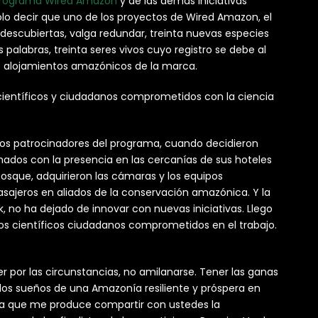
rograma Wired Amazon
y de las demás iniciativas
lo decir que uno de los proyectos de Wired Amazon, el
a descubiertas, valga redundar, treinta nuevas especies
s palabras, treinta seres vivos cuyo registro se debe al
os alojamientos amazónicos de la marca.
 científicos y ciudadanos comprometidos con la ciencia
 los patrocinadores del programa, cuando decidieron
mados con la presencia en las cercanías de sus hoteles
 bosque, adquirieron las cámaras y los equipos
asajeros en aliados de la conservación amazónica. Y la
 no ha dejado de innovar con nuevas iniciativas. Llego
los científicos ciudadanos comprometidos en el trabajo.
r por las circunstancias, no amilanarse. Tener las ganas
 los sueños de una Amazonía resiliente y próspera en
egría que me produce compartir con ustedes la