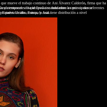
a que mueve el trabajo continuo de Ani Álvarez Calderón
,
s colecciones, incluso, se han presentado en Estados Unidos, Europa y Asia.