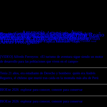
Aves
Amazonía
Arqueología
Cambio Climático
Chile
Cusco
Conservacionistas
Fauna
Guillermo Reaño
Bosques
Colombia
Bolivia
Agro
Alto Mayo
Madre de Dios
Ciencia
Gastronomía
Conservación Privada
Eventos
Hoteles
Guardaparques
Peruchos & Peruchas
Otro mundo es posible
Minería ilegal
Pueblos indígenas
Machu Picchu
Océanos
Maratón
Mar peruano
Patrimonio
Humedales
Peruanistas
Turismo
Mis amigos
Tambopata
Turismo de Naturaleza
San Martín
Rainforest Expeditions
Reservas marinas
Áreas Protegidas
Viajeros
Viajeros inmortales
Turismo rural
Viajes
Viajero de la semana
[VIDEO] Alfredo Ferreyros: «El turismo de aventura sigue siendo un motor
de desarrollo para las poblaciones que viven en el campo»
Tenía 21 años, era estudiante de Derecho y bombero: quién era Andrés
Regueira, el chileno que murió tras caída en la montaña más alta de Perú
BIOEne 2026: explorar para conocer, conocer para conservar
BIOEne 2026: explorar para conocer, conocer para conservar