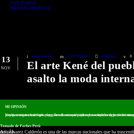
CULTURAS
PROTAGONISTAS
teamviajeros
CULTURAS
Shipibos
0
13
El arte Kené del pueb
NOV
asalto la moda intern
MI OPINIÓN
Nos gustan estos maridajes, claro, cuando estos se producen en condiciones paritarias entre sus protagonistas y no se abusa del floro innecesario. Que los trazos kené del arte shipibo-konibo se sigan conociendo y que su valía sea apreciada en los anaqueles de la moda internacional suena bien. Ese escenario puede servirle a sus creadores y artistas más notables para pe
Tomado de Forbes Perú
Ani Álvarez Calderón es una de las marcas nacionales que ha trascendido fronteras con una propuesta que rescata las tradiciones ancestrales del país.