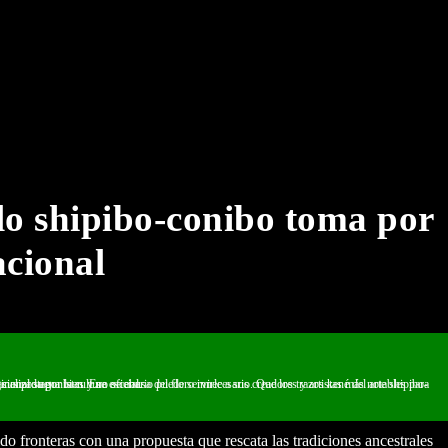
lo shipibo-conibo toma por
acional
rpetuar una tradición que enorgullece a una nación que a pesar de tanto sigue siendo marginalizada por la cultura oficial.