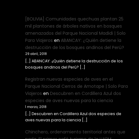
[BOLIVIA] Comunidades quechuas plantan 25
mil plantones de árboles nativos en bosques
amenazados del Parque Nacional Madidi | Solo
Para Viajeros
en
ABANCAY: ¿Quién detiene la
destrucción de los bosques andinos del Perú?
29 abril, 2018
[…] ABANCAY: ¿Quién detiene la destrucción de los
bosques andinos del Perú? […]
Registran nuevas especies de aves en el
Parque Nacional Cerros de Amotape | Solo Para
Viajeros
en
Descubren en Cordillera Azul dos
especies de aves nuevas para la ciencia
1 marzo, 2018
[…] Descubren en Cordillera Azul dos especies de
aves nuevas para la ciencia […]
Chinchero, ordenamiento territorial antes que