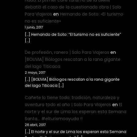
nada. El primer café turismo de la UARM
debatió el caso de la cuestionada obra | Solo
Para Viajeros
en
Hernando de Soto: «El turismo
no es suficiente»
1 junio, 2017
[…] Hernando de Soto: “El turismo no es suficiente”
[…]
De profesión, ranero | Solo Para Viajeros
en
[BOLIVIA] Biólogos rescatan a la rana gigante
del lago Titicaca
2 mayo, 2017
[…] [BOLIVIA] Biólogos rescatan a la rana gigante
del lago Titicaca […]
Cañete lo tiene todo: tradición, naturaleza y
aventura todo el año | Solo Para Viajeros
en
El
norte y el sur de Lima los esperan esta Semana
Santa… #elturismoayuda !!
28 abril, 2017
[…] El norte y el sur de Lima los esperan esta Semana