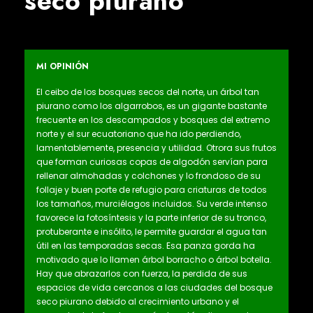
seco piurano
MI OPINIÓN
El ceibo de los bosques secos del norte, un árbol tan
piurano como los algarrobos, es un gigante bastante
frecuente en los descampados y bosques del extremo
norte y el sur ecuatoriano que ha ido perdiendo,
lamentablemente, presencia y utilidad. Otrora sus frutos
que forman curiosas copas de algodón servían para
rellenar almohadas y colchones y lo frondoso de su
follaje y buen porte de refugio para criaturas de todos
los tamaños, murciélagos incluidos. Su verde intenso
favorece la fotosíntesis y la parte inferior de su tronco,
protuberante e insólito, le permite guardar el agua tan
útil en las temporadas secas. Esa panza gorda ha
motivado que lo llamen árbol borracho o árbol botella.
Hay que abrazarlos con fuerza, la perdida de sus
espacios de vida cercanos a las ciudades del bosque
seco piurano debido al crecimiento urbano y el