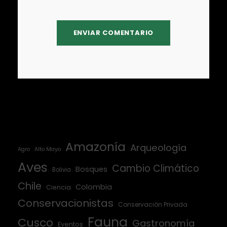
Amazonía
Arqueología
Agro
Alto Mayo
Aves
Cambio Climático
Bosques
Bolivia
Chile
Colombia
Ciencia
Conservacionistas
Conservación Privada
Fauna
Cusco
Gastronomía
Eventos