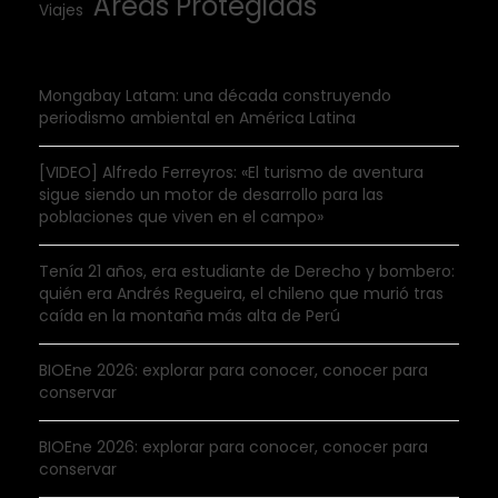
Áreas Protegidas
Viajes
Mongabay Latam: una década construyendo
periodismo ambiental en América Latina
[VIDEO] Alfredo Ferreyros: «El turismo de aventura
sigue siendo un motor de desarrollo para las
poblaciones que viven en el campo»
Tenía 21 años, era estudiante de Derecho y bombero:
quién era Andrés Regueira, el chileno que murió tras
caída en la montaña más alta de Perú
BIOEne 2026: explorar para conocer, conocer para
conservar
BIOEne 2026: explorar para conocer, conocer para
conservar