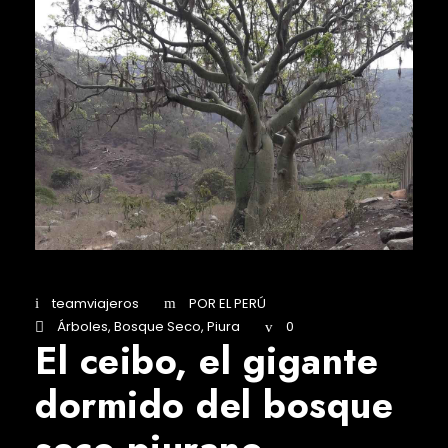
teamviajeros
POR EL PERÚ
Árboles
,
Bosque Seco
,
Piura
0
El ceibo, el gigante
dormido del bosque