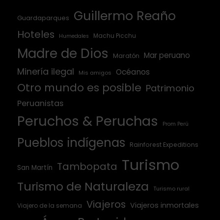
Guillermo Reaño
Guardaparques
Hoteles
Machu Picchu
Humedales
Madre de Dios
Mar peruano
Maratón
Minería ilegal
Océanos
Mis amigos
Otro mundo es posible
Patrimonio
Peruanistas
Peruchos & Peruchas
Prom Perú
Pueblos indígenas
Rainforest Expeditions
Turismo
Tambopata
San Martín
Turismo de Naturaleza
Turismo rural
Viajeros
Viajeros inmortales
Viajero de la semana