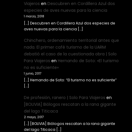
Viajeros
en
Descubren en Cordillera Azul dos
especies de aves nuevas para la ciencia
1 marzo, 2018
[…] Descubren en Cordillera Azul dos especies de
aves nuevas para la ciencia […]
Chinchero, ordenamiento territorial antes que
nada. El primer café turismo de la UARM
debatió el caso de la cuestionada obra | Solo
Para Viajeros
en
Hernando de Soto: «El turismo
no es suficiente»
1 junio, 2017
[…] Hernando de Soto: “El turismo no es suficiente”
[…]
De profesión, ranero | Solo Para Viajeros
en
[BOLIVIA] Biólogos rescatan a la rana gigante
del lago Titicaca
2 mayo, 2017
[…] [BOLIVIA] Biólogos rescatan a la rana gigante
del lago Titicaca […]