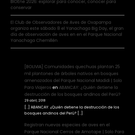
BIOEne 2026: explorar para conocer, conocer para
conservar
El Club de Observadores de Aves de Oxapampa
organiza este sábado 8 el Yanachaga Big Day, el gran
día de observación de aves en en el Parque Nacional
Yanachaga Chemillén
[BOLIVIA] Comunidades quechuas plantan 25
mil plantones de árboles nativos en bosques
amenazados del Parque Nacional Madidi | Solo
Para Viajeros
en
ABANCAY: ¿Quién detiene la
destrucción de los bosques andinos del Perú?
29 abril, 2018
[…] ABANCAY: ¿Quién detiene la destrucción de los
bosques andinos del Perú? […]
Registran nuevas especies de aves en el
Parque Nacional Cerros de Amotape | Solo Para