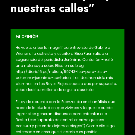
nuestras calles”
MI OPINIÓN
He vuelto a leer la magnífica entrevista de Gabriela
Wiener a la activista y escritora Elisa Fuenzalida a
sugerencia del periodista Jerónimo Centurión –hallé
una nota suya sobre Elisa en su blog
http://diario16.pe/noticia/59743-lea-para-elisa-
columna-jeronimo-centurion . Los dos han sido mis
alumnos en Los Reyes Rojos, suceso que por supuesto,
debo decirlo, me llena de orgullo absoluto.
Estoy de acuerdo con la Fuenzalida en el análisis que
hace de la ciudad en que vivimos y lo que se puede
lograr si se generan discursos para enfrentar a la
Bestia (ese “aparato de control enorme que nos
censura y pretende dejarnos ciegos”) Como ella sigo
entercado en creer que el cambio es posible.