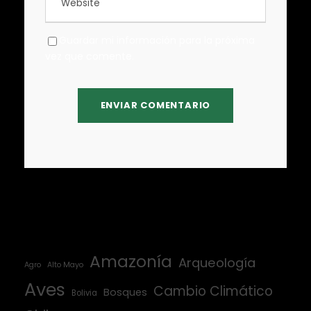
Guardar mi información para la próxima
vez que comente.
Amazonía
Arqueología
Agro
Alto Mayo
Aves
Cambio Climático
Bosques
Bolivia