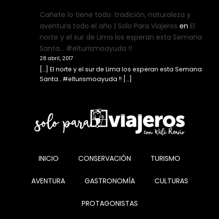
Cañete lo tiene todo: tradición, naturaleza y
aventura todo el año | Solo Para Viajeros
en
El
norte y el sur de Lima los esperan esta Semana
Santa… #elturismoayuda !!
28 abril, 2017
[…] El norte y el sur de Lima los esperan esta Semana
Santa… #elturismoayuda !! […]
INICIO
CONSERVACIÓN
TURISMO
AVENTURA
GASTRONOMÍA
CULTURAS
PROTAGONISTAS