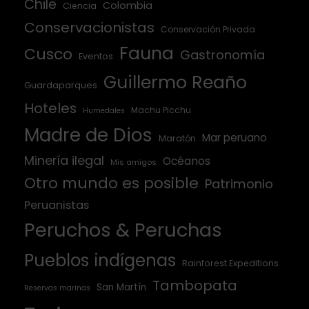
Chile
Colombia
Ciencia
Conservacionistas
Conservación Privada
Fauna
Cusco
Gastronomía
Eventos
Guillermo Reaño
Guardaparques
Hoteles
Machu Picchu
Humedales
Madre de Dios
Mar peruano
Maratón
Minería ilegal
Océanos
Mis amigos
Otro mundo es posible
Patrimonio
Peruanistas
Peruchos & Peruchas
Pueblos indígenas
Rainforest Expeditions
Tambopata
San Martín
Reservas marinas