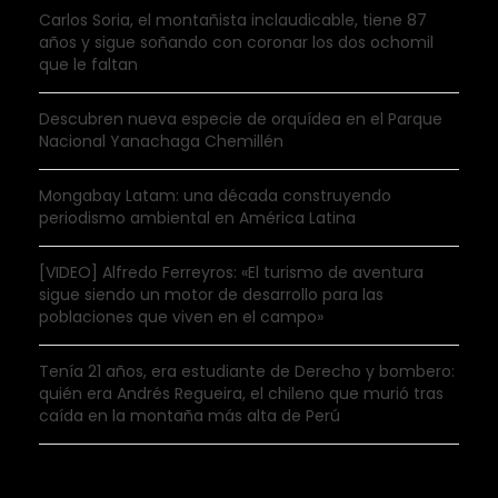
Carlos Soria, el montañista inclaudicable, tiene 87
años y sigue soñando con coronar los dos ochomil
que le faltan
Descubren nueva especie de orquídea en el Parque
Nacional Yanachaga Chemillén
Mongabay Latam: una década construyendo
periodismo ambiental en América Latina
[VIDEO] Alfredo Ferreyros: «El turismo de aventura
sigue siendo un motor de desarrollo para las
poblaciones que viven en el campo»
Tenía 21 años, era estudiante de Derecho y bombero:
quién era Andrés Regueira, el chileno que murió tras
caída en la montaña más alta de Perú