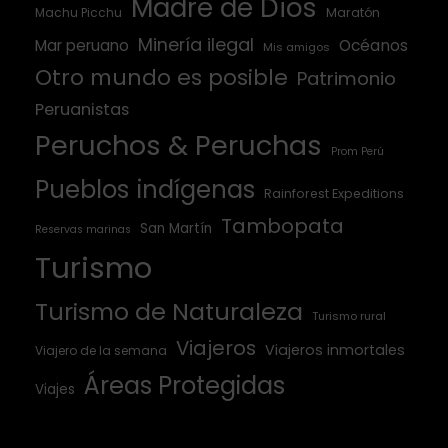
Madre de Dios
Machu Picchu
Maratón
Minería ilegal
Mar peruano
Océanos
Mis amigos
Otro mundo es posible
Patrimonio
Peruanistas
Peruchos & Peruchas
Prom Perú
Pueblos indígenas
Rainforest Expeditions
Tambopata
San Martín
Reservas marinas
Turismo
Turismo de Naturaleza
Turismo rural
Viajeros
Viajeros inmortales
Viajero de la semana
Áreas Protegidas
Viajes