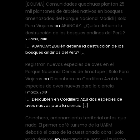
[BOLIVIA] Comunidades quechuas plantan 25
mil plantones de árboles nativos en bosques
amenazados del Parque Nacional Madidi | Solo
Para Viajeros
en
ABANCAY: ¿Quién detiene la
destrucción de los bosques andinos del Perú?
29 abril, 2018
[…] ABANCAY: ¿Quién detiene la destrucción de los
bosques andinos del Perú? […]
Registran nuevas especies de aves en el
Parque Nacional Cerros de Amotape | Solo Para
Viajeros
en
Descubren en Cordillera Azul dos
especies de aves nuevas para la ciencia
1 marzo, 2018
[…] Descubren en Cordillera Azul dos especies de
aves nuevas para la ciencia […]
Chinchero, ordenamiento territorial antes que
nada. El primer café turismo de la UARM
debatió el caso de la cuestionada obra | Solo
Para Viajeros
en
Hernando de Soto: «El turismo