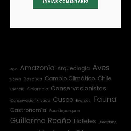
Aves
Amazonía
Arqueología
Agro
Cambio Climático
Chile
Bosques
Bolivia
Conservacionistas
Colombia
Ciencia
Fauna
Cusco
Conservación Privada
Eventos
Gastronomía
Guardaparques
Guillermo Reaño
Hoteles
Humedales