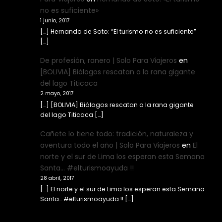
no es suficiente»
1 junio, 2017
[…] Hernando de Soto: “El turismo no es suficiente”
[…]
De profesión, ranero | Solo Para Viajeros
en
[BOLIVIA] Biólogos rescatan a la rana gigante
del lago Titicaca
2 mayo, 2017
[…] [BOLIVIA] Biólogos rescatan a la rana gigante
del lago Titicaca […]
Cañete lo tiene todo: tradición, naturaleza y
aventura todo el año | Solo Para Viajeros
en
El
norte y el sur de Lima los esperan esta Semana
Santa… #elturismoayuda !!
28 abril, 2017
[…] El norte y el sur de Lima los esperan esta Semana
Santa… #elturismoayuda !! […]