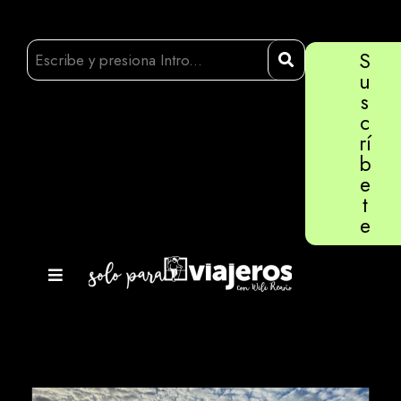
S
u
s
c
rí
b
e
t
e