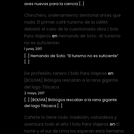
aves nuevas para la ciencia […]
Chinchero, ordenamiento territorial antes que
nada. El primer café turismo de la UARM
debatió el caso de la cuestionada obra | Solo
Para Viajeros
en
Hernando de Soto: «El turismo
no es suficiente»
1 junio, 2017
[…] Hernando de Soto: “El turismo no es suficiente”
[…]
De profesión, ranero | Solo Para Viajeros
en
[BOLIVIA] Biólogos rescatan a la rana gigante
del lago Titicaca
2 mayo, 2017
[…] [BOLIVIA] Biólogos rescatan a la rana gigante
del lago Titicaca […]
Cañete lo tiene todo: tradición, naturaleza y
aventura todo el año | Solo Para Viajeros
en
El
norte y el sur de Lima los esperan esta Semana