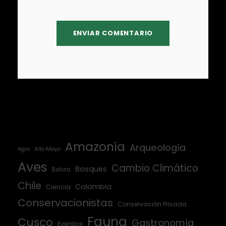
Amazonía
Arqueología
Agro
Alto Mayo
Aves
Cambio Climático
Bosques
Bolivia
Chile
Colombia
Ciencia
Conservacionistas
Conservación Privada
Fauna
Cusco
Gastronomía
Eventos