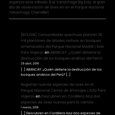
organiza este sábado 8 el Yanachaga Big Day, el gran
día de observación de aves en en el Parque Nacional
Yanachaga Chemillén
[BOLIVIA] Comunidades quechuas plantan 25
mil plantones de árboles nativos en bosques
amenazados del Parque Nacional Madidi | Solo
Para Viajeros
en
ABANCAY: ¿Quién detiene la
destrucción de los bosques andinos del Perú?
29 abril, 2018
[…] ABANCAY: ¿Quién detiene la destrucción de los
bosques andinos del Perú? […]
Registran nuevas especies de aves en el
Parque Nacional Cerros de Amotape | Solo Para
Viajeros
en
Descubren en Cordillera Azul dos
especies de aves nuevas para la ciencia
1 marzo, 2018
[…] Descubren en Cordillera Azul dos especies de