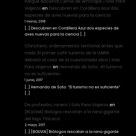
Parque Nacional Cerros de Amotape | Solo Para
Viajeros
en
Descubren en Cordillera Azul dos
especies de aves nuevas para la ciencia
1 marzo, 2018
[…] Descubren en Cordillera Azul dos especies de
aves nuevas para la ciencia […]
Chinchero, ordenamiento territorial antes que
nada. El primer café turismo de la UARM
debatió el caso de la cuestionada obra | Solo
Para Viajeros
en
Hernando de Soto: «El turismo
no es suficiente»
1 junio, 2017
[…] Hernando de Soto: “El turismo no es suficiente”
[…]
De profesión, ranero | Solo Para Viajeros
en
[BOLIVIA] Biólogos rescatan a la rana gigante
del lago Titicaca
2 mayo, 2017
[…] [BOLIVIA] Biólogos rescatan a la rana gigante