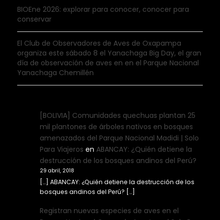
BIOEne 2026: explorar para conocer, conocer para
conservar
El Club de Observadores de Aves de Oxapampa
organiza este sábado 8 el Yanachaga Big Day, el gran
día de observación de aves en en el Parque Nacional
Yanachaga Chemillén
[BOLIVIA] Comunidades quechuas plantan 25
mil plantones de árboles nativos en bosques
amenazados del Parque Nacional Madidi | Solo
Para Viajeros
en
ABANCAY: ¿Quién detiene la
destrucción de los bosques andinos del Perú?
29 abril, 2018
[…] ABANCAY: ¿Quién detiene la destrucción de los
bosques andinos del Perú? […]
Registran nuevas especies de aves en el