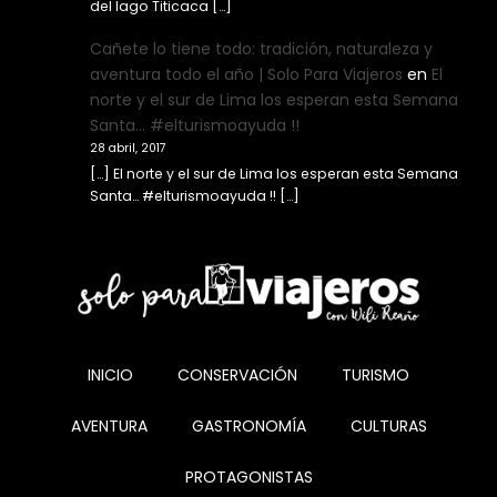
del lago Titicaca […]
Cañete lo tiene todo: tradición, naturaleza y
aventura todo el año | Solo Para Viajeros
en
El
norte y el sur de Lima los esperan esta Semana
Santa… #elturismoayuda !!
28 abril, 2017
[…] El norte y el sur de Lima los esperan esta Semana
Santa… #elturismoayuda !! […]
INICIO
CONSERVACIÓN
TURISMO
AVENTURA
GASTRONOMÍA
CULTURAS
PROTAGONISTAS