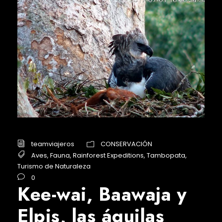
teamviajeros
CONSERVACIÓN
Aves
,
Fauna
,
Rainforest Expeditions
,
Tambopata
,
Turismo de Naturaleza
0
Kee-wai, Baawaja y
Elpis, las águilas