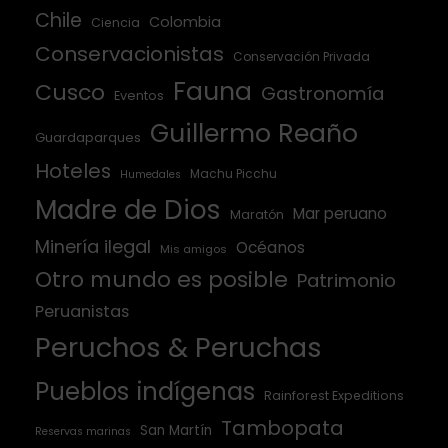
Chile
Colombia
Ciencia
Conservacionistas
Conservación Privada
Fauna
Cusco
Gastronomía
Eventos
Guillermo Reaño
Guardaparques
Hoteles
Machu Picchu
Humedales
Madre de Dios
Mar peruano
Maratón
Minería ilegal
Océanos
Mis amigos
Otro mundo es posible
Patrimonio
Peruanistas
Peruchos & Peruchas
Pueblos indígenas
Rainforest Expeditions
Tambopata
San Martín
Reservas marinas