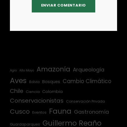
Amazonía
Arqueología
Agro
Alto Mayo
Aves
Cambio Climático
Bosques
Bolivia
Chile
Colombia
Ciencia
Conservacionistas
Conservación Privada
Fauna
Cusco
Gastronomía
Eventos
Guillermo Reaño
Guardaparques