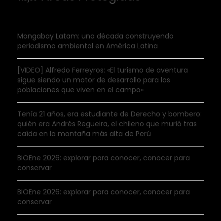
Mongabay Latam: una década construyendo
periodismo ambiental en América Latina
[VIDEO] Alfredo Ferreyros: «El turismo de aventura
sigue siendo un motor de desarrollo para las
poblaciones que viven en el campo»
Tenía 21 años, era estudiante de Derecho y bombero:
quién era Andrés Regueira, el chileno que murió tras
caída en la montaña más alta de Perú
BIOEne 2026: explorar para conocer, conocer para
conservar
BIOEne 2026: explorar para conocer, conocer para
conservar