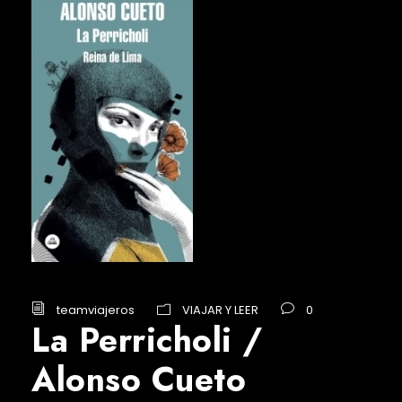
teamviajeros
VIAJAR Y LEER
0
La Perricholi /
Alonso Cueto