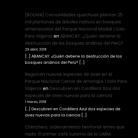
[BOLIVIA] Comunidades quechuas plantan 25
mil plantones de árboles nativos en bosques
amenazados del Parque Nacional Madidi | Solo
Para Viajeros
en
ABANCAY: ¿Quién detiene la
destrucción de los bosques andinos del Perú?
29 abril, 2018
[…] ABANCAY: ¿Quién detiene la destrucción de los
bosques andinos del Perú? […]
Registran nuevas especies de aves en el
Parque Nacional Cerros de Amotape | Solo Para
Viajeros
en
Descubren en Cordillera Azul dos
especies de aves nuevas para la ciencia
1 marzo, 2018
[…] Descubren en Cordillera Azul dos especies de
aves nuevas para la ciencia […]
Chinchero, ordenamiento territorial antes que
nada. El primer café turismo de la UARM