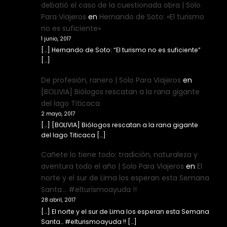
debatió el caso de la cuestionada obra | Solo
Para Viajeros
en
Hernando de Soto: «El turismo
no es suficiente»
1 junio, 2017
[…] Hernando de Soto: “El turismo no es suficiente”
[…]
De profesión, ranero | Solo Para Viajeros
en
[BOLIVIA] Biólogos rescatan a la rana gigante
del lago Titicaca
2 mayo, 2017
[…] [BOLIVIA] Biólogos rescatan a la rana gigante
del lago Titicaca […]
Cañete lo tiene todo: tradición, naturaleza y
aventura todo el año | Solo Para Viajeros
en
El
norte y el sur de Lima los esperan esta Semana
Santa… #elturismoayuda !!
28 abril, 2017
[…] El norte y el sur de Lima los esperan esta Semana
Santa… #elturismoayuda !! […]