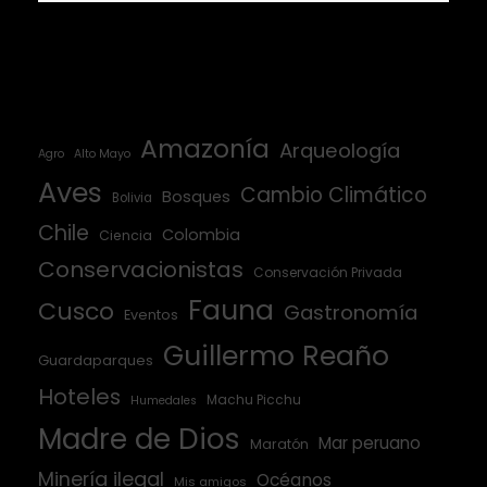
Amazonía
Arqueología
Agro
Alto Mayo
Aves
Cambio Climático
Bosques
Bolivia
Chile
Colombia
Ciencia
Conservacionistas
Conservación Privada
Fauna
Cusco
Gastronomía
Eventos
Guillermo Reaño
Guardaparques
Hoteles
Machu Picchu
Humedales
Madre de Dios
Mar peruano
Maratón
Minería ilegal
Océanos
Mis amigos