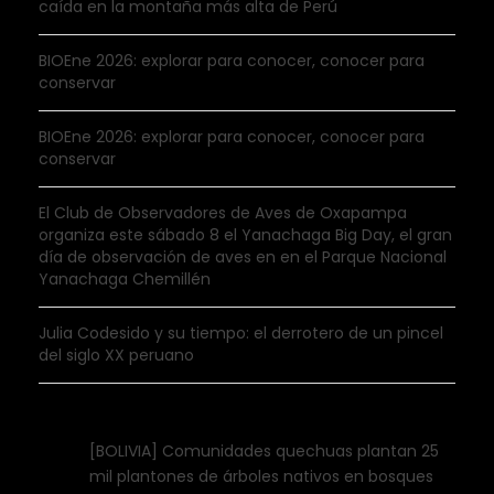
caída en la montaña más alta de Perú
BIOEne 2026: explorar para conocer, conocer para
conservar
BIOEne 2026: explorar para conocer, conocer para
conservar
El Club de Observadores de Aves de Oxapampa
organiza este sábado 8 el Yanachaga Big Day, el gran
día de observación de aves en en el Parque Nacional
Yanachaga Chemillén
Julia Codesido y su tiempo: el derrotero de un pincel
del siglo XX peruano
[BOLIVIA] Comunidades quechuas plantan 25
mil plantones de árboles nativos en bosques