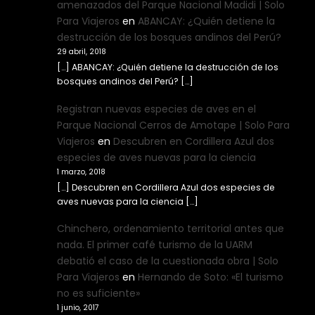
amenazados del Parque Nacional Madidi | Solo
Para Viajeros
en
ABANCAY: ¿Quién detiene la
destrucción de los bosques andinos del Perú?
29 abril, 2018
[…] ABANCAY: ¿Quién detiene la destrucción de los
bosques andinos del Perú? […]
Registran nuevas especies de aves en el
Parque Nacional Cerros de Amotape | Solo Para
Viajeros
en
Descubren en Cordillera Azul dos
especies de aves nuevas para la ciencia
1 marzo, 2018
[…] Descubren en Cordillera Azul dos especies de
aves nuevas para la ciencia […]
Chinchero, ordenamiento territorial antes que
nada. El primer café turismo de la UARM
debatió el caso de la cuestionada obra | Solo
Para Viajeros
en
Hernando de Soto: «El turismo
no es suficiente»
1 junio, 2017