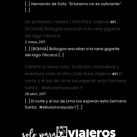
[…] Hernando de Soto: “El turismo no es suficiente”
[…]
De profesión, ranero | Solo Para Viajeros
en
[BOLIVIA] Biólogos rescatan a la rana gigante
del lago Titicaca
2 mayo, 2017
[…] [BOLIVIA] Biólogos rescatan a la rana gigante
del lago Titicaca […]
Cañete lo tiene todo: tradición, naturaleza y
aventura todo el año | Solo Para Viajeros
en
El
norte y el sur de Lima los esperan esta Semana
Santa… #elturismoayuda !!
28 abril, 2017
[…] El norte y el sur de Lima los esperan esta Semana
Santa… #elturismoayuda !! […]