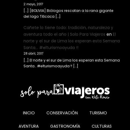
2 mayo, 2017
[…] [BOLIVIA] Biólogos rescatan a la rana gigante
del lago Titicaca […]
Cañete lo tiene todo: tradición, naturaleza y
aventura todo el año | Solo Para Viajeros
en
El
norte y el sur de Lima los esperan esta Semana
Santa… #elturismoayuda !!
28 abril, 2017
[…] El norte y el sur de Lima los esperan esta Semana
Santa… #elturismoayuda !! […]
INICIO
CONSERVACIÓN
TURISMO
AVENTURA
GASTRONOMÍA
CULTURAS