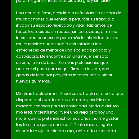
para mitigar el frío de esta ciudad gris y sin cielo.
Una abuelita firme, decidida a enfrentarse a ese par de
muchachones que venían a perturbar su trabajo, a
invadir su espacio reservado y vital. Hablamos de
todos los tópicos, sin rodeos, sin cortapisas, a mí me
interesaba conocer un poco más la intimidad de esa
mujer rebelde que se había enfrentado a las
estrecheces de mente de una sociedad pacata y
castradora. Me encontré con una mujer sensata,
serena, llena de bríos. Sin más pretensiones que
acelerar el paso para seguir firme en la vida, con
ganas de terminar proyectos inconclusos e iniciar
nuevas quimeras.
Mientras hablábamos, Zeballos no hacía otra cosa que
disparar el obturador de su cámara y pedirle a la
maestra sonrisas para la posteridad. María lo detuvo
molesta, molestísima. “Seré una vieja pero soy una
mujer que no pretende exhibir sus años…no me gustan
las fotos, no quiero una más”. Tenía razón, seguía
siendo la mujer decidida a ser, ante todo, respetada.