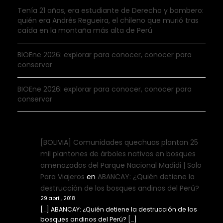
Tenía 21 años, era estudiante de Derecho y bombero:
quién era Andrés Regueira, el chileno que murió tras
caída en la montaña más alta de Perú
BIOEne 2026: explorar para conocer, conocer para
conservar
BIOEne 2026: explorar para conocer, conocer para
conservar
[BOLIVIA] Comunidades quechuas plantan 25
mil plantones de árboles nativos en bosques
amenazados del Parque Nacional Madidi | Solo
Para Viajeros
en
ABANCAY: ¿Quién detiene la
destrucción de los bosques andinos del Perú?
29 abril, 2018
[…] ABANCAY: ¿Quién detiene la destrucción de los
bosques andinos del Perú? […]