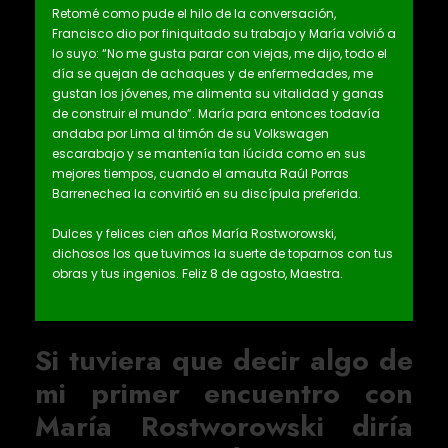
Retomé como pude el hilo de la conversación,
Francisco dio por finiquitado su trabajo y María volvió a
lo suyo: “No me gusta parar con viejas, me dijo, todo el
día se quejan de achaques y de enfermedades, me
gustan los jóvenes, me alimenta su vitalidad y ganas
de construir el mundo”. María para entonces todavía
andaba por Lima al timón de su Volkswagen
escarabajo y se mantenía tan lúcida como en sus
mejores tiempos, cuando el amauta Raúl Porras
Barrenechea la convirtió en su discípula preferida.
Dulces y felices cien años María Rostworowski,
dichosos los que tuvimos la suerte de toparnos con tus
obras y tus ingenios. Feliz 8 de agosto, Maestra.
Si tuviera que decir algo de
mi primer encuentro con
María Rostworowski diría