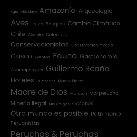
Amazonía
Arqueología
Agro
Alto Mayo
Aves
Cambio Climático
Bosques
Bolivia
Chile
Colombia
Ciencia
Conservacionistas
Conservación Privada
Fauna
Cusco
Gastronomía
Eventos
Guillermo Reaño
Guardaparques
Hoteles
Machu Picchu
Humedales
Madre de Dios
Mar peruano
Maratón
Minería ilegal
Océanos
Mis amigos
Otro mundo es posible
Patrimonio
Peruanistas
Peruchos & Peruchas