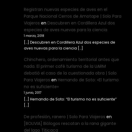
Registran nuevas especies de aves en el
Parque Nacional Cerros de Amotape | Solo Para
Viajeros
en
Descubren en Cordillera Azul dos
especies de aves nuevas para la ciencia
1 marzo, 2018
[…] Descubren en Cordillera Azul dos especies de
aves nuevas para la ciencia […]
Chinchero, ordenamiento territorial antes que
nada. El primer café turismo de la UARM
debatió el caso de la cuestionada obra | Solo
Para Viajeros
en
Hernando de Soto: «El turismo
no es suficiente»
1 junio, 2017
[…] Hernando de Soto: “El turismo no es suficiente”
[…]
De profesión, ranero | Solo Para Viajeros
en
[BOLIVIA] Biólogos rescatan a la rana gigante
del lago Titicaca