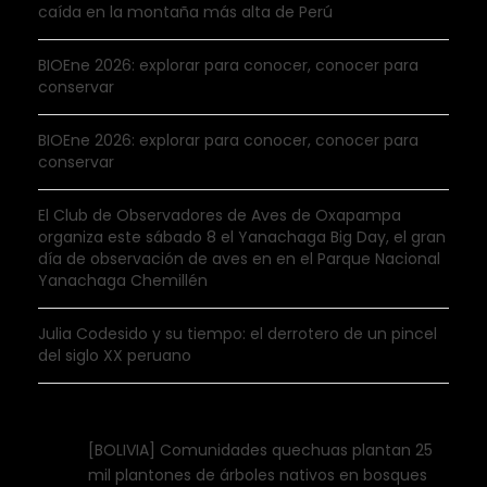
caída en la montaña más alta de Perú
BIOEne 2026: explorar para conocer, conocer para
conservar
BIOEne 2026: explorar para conocer, conocer para
conservar
El Club de Observadores de Aves de Oxapampa
organiza este sábado 8 el Yanachaga Big Day, el gran
día de observación de aves en en el Parque Nacional
Yanachaga Chemillén
Julia Codesido y su tiempo: el derrotero de un pincel
del siglo XX peruano
[BOLIVIA] Comunidades quechuas plantan 25
mil plantones de árboles nativos en bosques