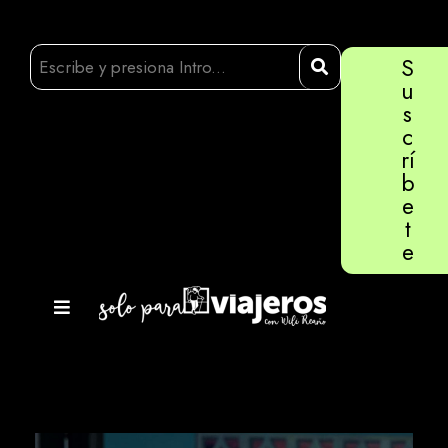
S
u
s
c
rí
b
e
t
e