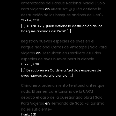
amenazados del Parque Nacional Madidi | Solo
Para Viajeros
en
ABANCAY: ¿Quién detiene la
destrucción de los bosques andinos del Perú?
29 abril, 2018
[…] ABANCAY: ¿Quién detiene la destrucción de los
bosques andinos del Perú? […]
Registran nuevas especies de aves en el
Parque Nacional Cerros de Amotape | Solo Para
Viajeros
en
Descubren en Cordillera Azul dos
especies de aves nuevas para la ciencia
1 marzo, 2018
[…] Descubren en Cordillera Azul dos especies de
aves nuevas para la ciencia […]
Chinchero, ordenamiento territorial antes que
nada. El primer café turismo de la UARM
debatió el caso de la cuestionada obra | Solo
Para Viajeros
en
Hernando de Soto: «El turismo
no es suficiente»
1 junio, 2017