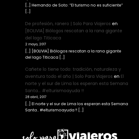
[…] Hernando de Soto: “El turismo no es suficiente”
[…]
De profesión, ranero | Solo Para Viajeros
en
[BOLIVIA] Biólogos rescatan a la rana gigante
del lago Titicaca
2 mayo, 2017
[…] [BOLIVIA] Biólogos rescatan a la rana gigante
del lago Titicaca […]
Cañete lo tiene todo: tradición, naturaleza y
aventura todo el año | Solo Para Viajeros
en
El
norte y el sur de Lima los esperan esta Semana
Santa… #elturismoayuda !!
28 abril, 2017
[…] El norte y el sur de Lima los esperan esta Semana
Santa… #elturismoayuda !! […]