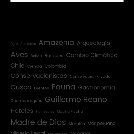
Amazonía
Arqueología
Agro
Alto Mayo
Aves
Cambio Climático
Bosques
Bolivia
Chile
Colombia
Ciencia
Conservacionistas
Conservación Privada
Fauna
Cusco
Gastronomía
Eventos
Guillermo Reaño
Guardaparques
Hoteles
Machu Picchu
Humedales
Madre de Dios
Mar peruano
Maratón
Minería ilegal
Océanos
Mis amigos