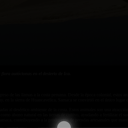
flora autóctonas en el desierto de Ica.
eso de las llamas a la costa peruana. Desde la época colonial, estos ani
ay, en la sierra de Huancavelica, Samaca se convirtió en el único lugar 
adas al desértico ambiente de la costa. Estos animales son una atracción
 como abono natural en las tierras de cultivo, ayudando a fertilizar el
 Samaca, contribuyendo a la producción de prendas artesanales que mantie