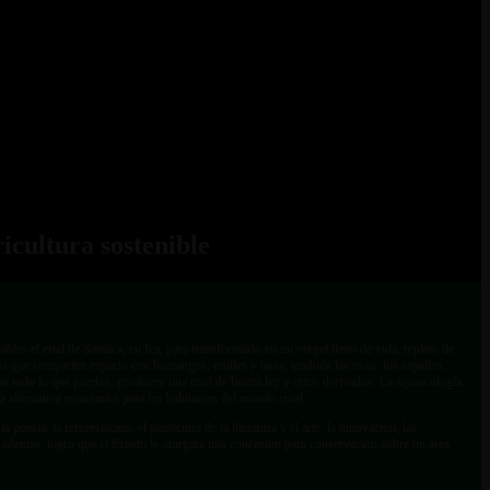
icultura sostenible
es el erial de Samaca, en Ica, para transformarlo en un vergel lleno de vida, repleto de
vos que comparten espacio con huarangos, molles y taras; también las uvas, los zapallos,
inizan todo lo que pueden, producen una miel de buena ley y otros derivados. La agroecología
na alternativa económica para los habitantes del mundo rural.
sía, la reforestación, el patrocinio de la literatura y el arte, la innovación, las
además, logró que el Estado le otorgara una concesión para conservación sobre un área