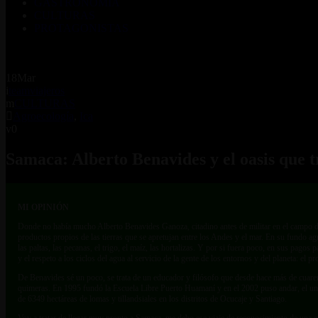
GASTRONOMÍA
CULTURAS
PROTAGONISTAS
18
Mar
teamviajeros
CULTURAS
Agroecología
,
Ica
0
Samaca: Alberto Benavides y el oasis que t
MI OPINIÓN
Donde no había mucho Alberto Benavides Ganoza, citadino antes de militar en el campo de 
productos propios de las tierras que se apretujan entre los Andes y el mar. En su fundo ag
las paltas, las pecanas, el trigo, el maíz, las hortalizas. Y por si fuera poco, en sus pag
y el respeto a los ciclos del agua al servicio de la gente de los entornos y del planeta: e
De Benavides sé un poco, se trata de un educador y filósofo que desde hace más de cuarenta 
quimeras. En 1995 fundó la Escuela Libre Puerto Huamaní y en el 2002 puso andar, el un 
de 6349 hectáreas de lomas y tillandsiales en los distritos de Ocucaje y Santiago.
Voy a tratar de llegar muy pronto a Samaca, me debo ese viaje de reconocimiento de una exp