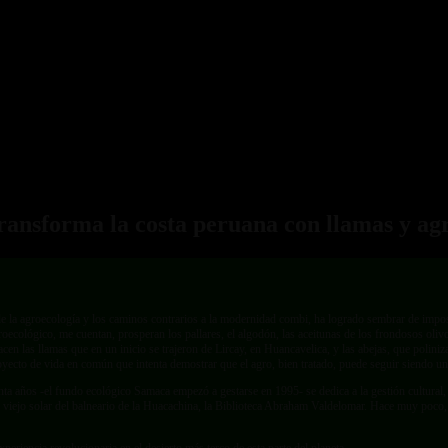
ransforma la costa peruana con llamas y agr
la agroecología y los caminos contrarios a la modernidad combi, ha logrado sembrar de imposibl
roecológico, me cuentan, prosperan los pallares, el algodón, las aceitunas de los frondosos oli
os pacen las llamas que en un inicio se trajeron de Lircay, en Huancavelica, y las abejas, que pol
l proyecto de vida en común que intenta demostrar que el agro, bien tratado, puede seguir siendo u
años -el fundo ecológico Samaca empezó a gestarse en 1995- se dedica a la gestión cultural, la poe
viejo solar del balneario de la Huacachina, la Biblioteca Abraham Valdelomar. Hace muy poco, 
eriencia revolucionaria en el desierto más terco de esta parte del planeta.