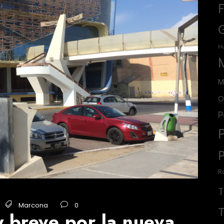
H
M
O
P
R
Marcona
0
 breve por la nueva