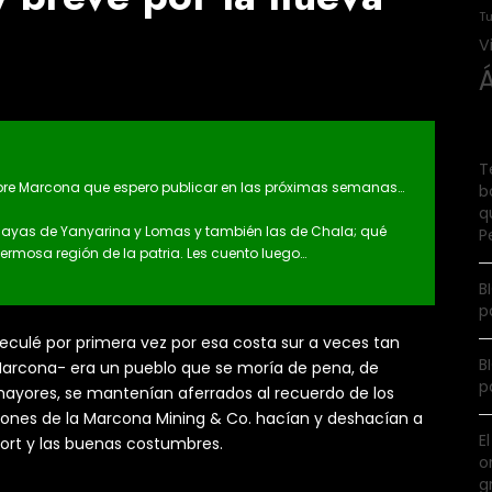
Tu
V
T
obre Marcona que espero publicar en las próximas semanas…
b
q
 playas de Yanyarina y Lomas y también las de Chala; qué
P
rmosa región de la patria. Les cuento luego…
B
p
reculé por primera vez por esa costa sur a veces tan
B
arcona- era un pueblo que se moría de pena, de
p
mayores, se mantenían aferrados al recuerdo de los
ones de la Marcona Mining & Co. hacían y deshacían a
E
fort y las buenas costumbres.
o
g