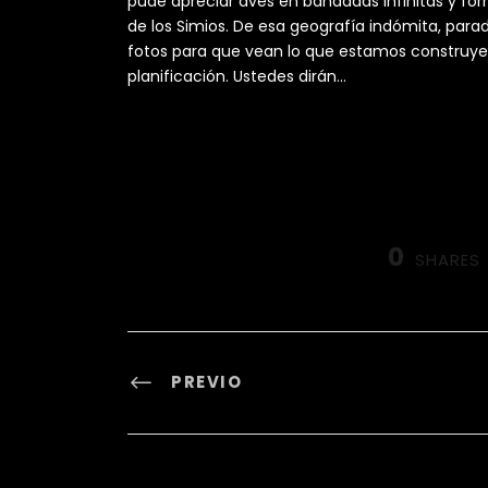
pude apreciar aves en bandadas infinitas y for
de los Simios. De esa geografía indómita, parad
fotos para que vean lo que estamos construye
planificación. Ustedes dirán…
0
SHARES
PREVIO