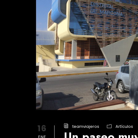
16
teamviajeros
Artículos
Un paseo muy
ENE