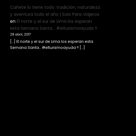
Cañete lo tiene todo: tradición, naturaleza
y aventura todo el año | Solo Para Viajeros
en
El norte y el sur de Lima los esperan
esta Semana Santa… #elturismoayuda !!
28 abril, 2017
[…] El norte y el sur de Lima los esperan esta
Semana Santa… #elturismoayuda !! […]