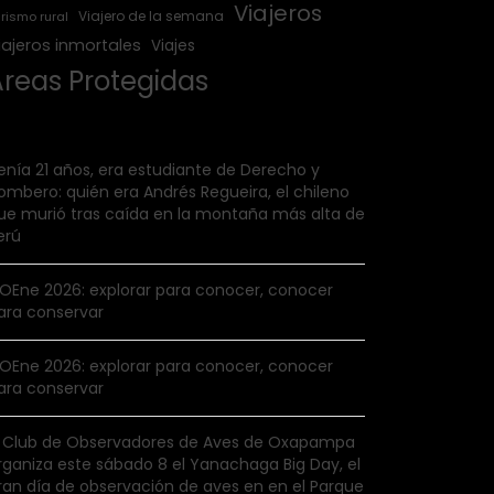
Viajeros
Viajero de la semana
rismo rural
iajeros inmortales
Viajes
Áreas Protegidas
enía 21 años, era estudiante de Derecho y
ombero: quién era Andrés Regueira, el chileno
ue murió tras caída en la montaña más alta de
erú
IOEne 2026: explorar para conocer, conocer
ara conservar
IOEne 2026: explorar para conocer, conocer
ara conservar
l Club de Observadores de Aves de Oxapampa
rganiza este sábado 8 el Yanachaga Big Day, el
ran día de observación de aves en en el Parque