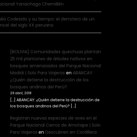
acional Yanachaga Chemillén
ulia Codesido y su tiempo: el derrotero de un
incel del siglo XX peruano
[BOLIVIA] Comunidades quechuas plantan
25 mil plantones de árboles nativos en
bosques amenazados del Parque Nacional
Madidi | Solo Para Viajeros
en
ABANCAY:
¿Quién detiene la destrucción de los
bosques andinos del Perú?
29 abril, 2018
[…] ABANCAY: ¿Quién detiene la destrucción de
los bosques andinos del Perú? […]
Registran nuevas especies de aves en el
Parque Nacional Cerros de Amotape | Solo
Para Viajeros
en
Descubren en Cordillera