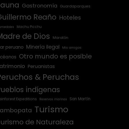
Fauna
Gastronomía
Guardaparques
Guillermo Reaño
Hoteles
Machu Picchu
umedales
Madre de Dios
Maratón
Minería ilegal
ar peruano
Mis amigos
Otro mundo es posible
céanos
atrimonio
Peruanistas
Peruchos & Peruchas
Pueblos indígenas
San Martín
ainforest Expeditions
Reservas marinas
Turismo
Tambopata
Turismo de Naturaleza