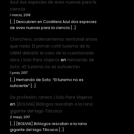
Azul dos especies de aves nuevas para la
ciencia
1 marzo, 2018
[…] Descubren en Cordillera Azul dos especies
de aves nuevas para la ciencia […]
Chinchero, ordenamiento territorial antes
que nada. El primer café turismo de la
UARM debatió el caso de la cuestionada
obra | Solo Para Viajeros
en
Hernando de
Soto: «El turismo no es suficiente»
1 junio, 2017
[…] Hernando de Soto: “El turismo no es
suficiente” […]
De profesión, ranero | Solo Para Viajeros
en
[BOLIVIA] Biólogos rescatan a la rana
gigante del lago Titicaca
2 mayo, 2017
[…] [BOLIVIA] Biólogos rescatan a la rana
gigante del lago Titicaca […]