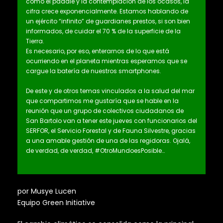
como el paddle y la contemplación de los ocasos, la
cifra crece exponencialmente. Estamos hablando de
un ejército “infinito” de guardianes prestos, si son bien
informados, de cuidar el 70 % de la superficie de la
Tierra.
Es necesario, por eso, enterarnos de lo que está
ocurriendo en el planeta mientras esperamos que se
cargue la batería de nuestros smartphones.
De este y de otros temas vinculados a la salud del mar
que compartimos me gustaría que se hable en la
reunión que un grupo de colectivos ciudadanos de
San Bartolo van a tener este jueves con funcionarios del
SERFOR, el Servicio Forestal y de Fauna Silvestre, gracias
a una amable gestión de una de las regidoras. Ojalá,
de verdad, de verdad, #OtroMundoesPosible…
por Musye Lucen
Equipo Green Initiative