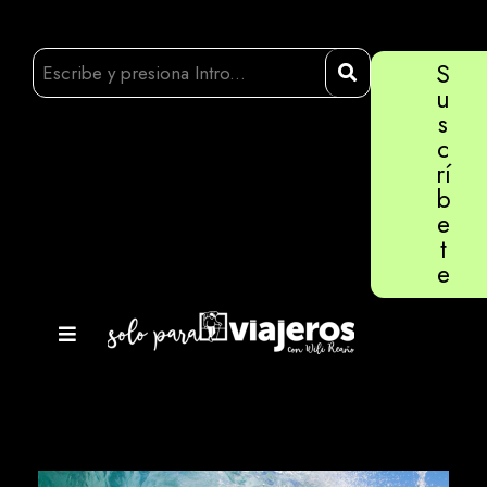
S
u
s
c
rí
b
e
t
e