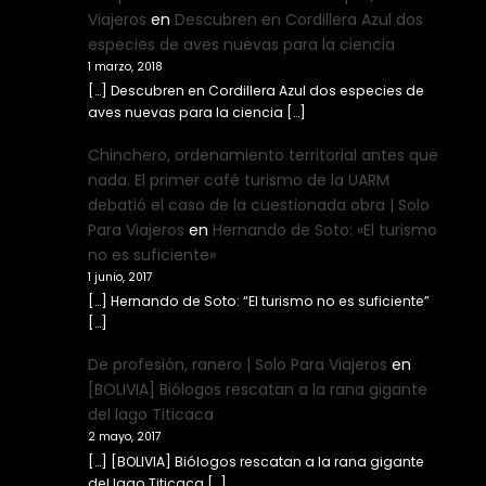
Viajeros
en
Descubren en Cordillera Azul dos
especies de aves nuevas para la ciencia
1 marzo, 2018
[…] Descubren en Cordillera Azul dos especies de
aves nuevas para la ciencia […]
Chinchero, ordenamiento territorial antes que
nada. El primer café turismo de la UARM
debatió el caso de la cuestionada obra | Solo
Para Viajeros
en
Hernando de Soto: «El turismo
no es suficiente»
1 junio, 2017
[…] Hernando de Soto: “El turismo no es suficiente”
[…]
De profesión, ranero | Solo Para Viajeros
en
[BOLIVIA] Biólogos rescatan a la rana gigante
del lago Titicaca
2 mayo, 2017
[…] [BOLIVIA] Biólogos rescatan a la rana gigante
del lago Titicaca […]