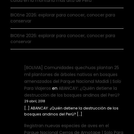
caída en la montaña más alta de Perú
BIOEne 2026: explorar para conocer, conocer para
conservar
BIOEne 2026: explorar para conocer, conocer para
conservar
[BOLIVIA] Comunidades quechuas plantan 25
mil plantones de árboles nativos en bosques
amenazados del Parque Nacional Madidi | Solo
Para Viajeros
en
ABANCAY: ¿Quién detiene la
destrucción de los bosques andinos del Perú?
29 abril, 2018
[…] ABANCAY: ¿Quién detiene la destrucción de los
bosques andinos del Perú? […]
Registran nuevas especies de aves en el
Parque Nacional Cerros de Amotape | Solo Para