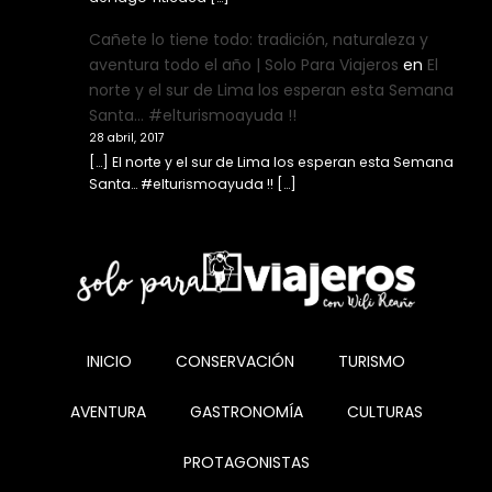
Cañete lo tiene todo: tradición, naturaleza y
aventura todo el año | Solo Para Viajeros
en
El
norte y el sur de Lima los esperan esta Semana
Santa… #elturismoayuda !!
28 abril, 2017
[…] El norte y el sur de Lima los esperan esta Semana
Santa… #elturismoayuda !! […]
INICIO
CONSERVACIÓN
TURISMO
AVENTURA
GASTRONOMÍA
CULTURAS
PROTAGONISTAS