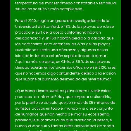
temperatura del mar, fenómeno constatable y terrible, la
situación se vuelve más complicada.
Para el 2100, según un grupo de investigadores de la
Universidad de Stanford, el 18% de las playas donde se
practica el surf de la costa californiana habrán
desaparecido y un 16% habrán perdido la calidad que
las caracteriza. Para entonces las olas de las playas
australianas serán una añoranza y algunas de las
islas de Indonesia estarán sepultadas bajo el mar.
Aquí nomás, cerquita, en Chile, el 86 % de sus playas
desaparecerán en los próximos años, no en el 2100, si es
que no hacemos algo contundente, debido a la erosión
que supone al aumento desmedido del nivel del mar.
¿Qué hacer desde nuestras playas para revertir estos
procesos tan infames? Hay que empezar a discutirlo,
por lo pronto se calcula que son más de 35 millones de
surfistas activos en todo el mundo, y si a ese conjunto
de humanos que han hecho del mar su ecosistema
preferido, le sumamos a los que practican la pesca, el
buceo, el windsurf y tantas otras actividades de moda