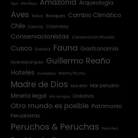
Amazonía
Arqueología
Agro
Alto Mayo
Aves
Cambio Climático
Bosques
Bolivia
Chile
Colombia
Ciencia
Conservacionistas
Conservación Privada
Fauna
Cusco
Gastronomía
Eventos
Guillermo Reaño
Guardaparques
Hoteles
Machu Picchu
Humedales
Madre de Dios
Mar peruano
Maratón
Minería ilegal
Océanos
Mis amigos
Otro mundo es posible
Patrimonio
Peruanistas
Peruchos & Peruchas
Prom Perú