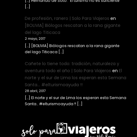
[…] Hernando de Soto: “El turismo no es suficiente”
[…]
De profesión, ranero | Solo Para Viajeros
en
[BOLIVIA] Biólogos rescatan a la rana gigante
del lago Titicaca
2 mayo, 2017
[…] [BOLIVIA] Biólogos rescatan a la rana gigante
del lago Titicaca […]
Cañete lo tiene todo: tradición, naturaleza y
aventura todo el año | Solo Para Viajeros
en
El
norte y el sur de Lima los esperan esta Semana
Santa… #elturismoayuda !!
28 abril, 2017
[…] El norte y el sur de Lima los esperan esta Semana
Santa… #elturismoayuda !! […]