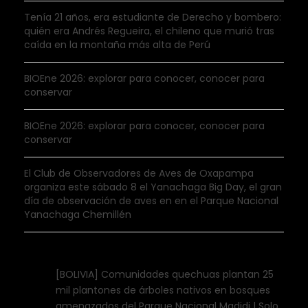
Tenía 21 años, era estudiante de Derecho y bombero:
quién era Andrés Regueira, el chileno que murió tras
caída en la montaña más alta de Perú
BIOEne 2026: explorar para conocer, conocer para
conservar
BIOEne 2026: explorar para conocer, conocer para
conservar
El Club de Observadores de Aves de Oxapampa
organiza este sábado 8 el Yanachaga Big Day, el gran
día de observación de aves en en el Parque Nacional
Yanachaga Chemillén
[BOLIVIA] Comunidades quechuas plantan 25
mil plantones de árboles nativos en bosques
amenazados del Parque Nacional Madidi | Solo