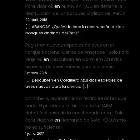
Para Viajeros
en
ABANCAY: ¿Quién detiene la
destrucción de los bosques andinos del Perú?
29 abril, 2018
[…] ABANCAY: ¿Quién detiene la destrucción de los
bosques andinos del Perú? […]
Registran nuevas especies de aves en el
Parque Nacional Cerros de Amotape | Solo Para
Viajeros
en
Descubren en Cordillera Azul dos
especies de aves nuevas para la ciencia
1 marzo, 2018
[…] Descubren en Cordillera Azul dos especies de
aves nuevas para la ciencia […]
Chinchero, ordenamiento territorial antes que
nada. El primer café turismo de la UARM
debatió el caso de la cuestionada obra | Solo
Para Viajeros
en
Hernando de Soto: «El turismo
no es suficiente»
1 junio, 2017