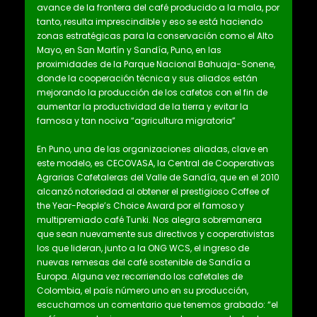
avance de la frontera del café producido a la mala, por
tanto, resulta imprescindible y eso se está haciendo
zonas estratégicas para la conservación como el Alto
Mayo, en San Martín y Sandía, Puno, en las
proximidades de la Parque Nacional Bahuaja-Sonene,
donde la cooperación técnica y sus aliados están
mejorando la producción de los cafetos con el fin de
aumentar la productividad de la tierra y evitar la
famosa y tan nociva “agricultura migratoria”
En Puno, una de las organizaciones aliadas, clave en
este modelo, es CECOVASA, la Central de Cooperativas
Agrarias Cafetaleras del Valle de Sandía, que en el 2010
alcanzó notoriedad al obtener el prestigioso Coffee of
the Year-People’s Choice Award por el famoso y
multipremiado café Tunki. Nos alegra sobremanera
que sean nuevamente sus directivos y cooperativistas
los que lideran, junto a la ONG WCS, el ingreso de
nuevas remesas del café sostenible de Sandía a
Europa. Alguna vez recorriendo los cafetales de
Colombia, el país número uno en su producción,
escuchamos un comentario que tenemos grabado: “el