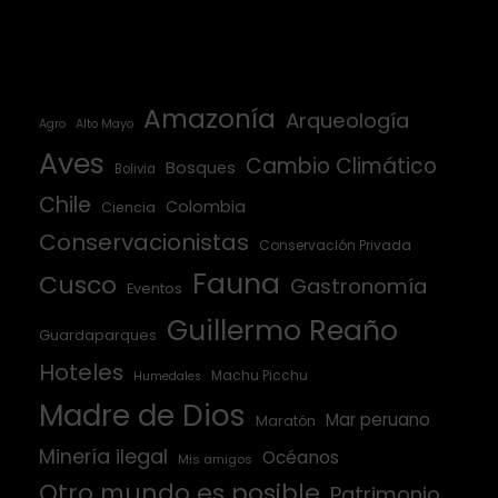
Amazonía
Arqueología
Agro
Alto Mayo
Aves
Cambio Climático
Bosques
Bolivia
Chile
Colombia
Ciencia
Conservacionistas
Conservación Privada
Fauna
Cusco
Gastronomía
Eventos
Guillermo Reaño
Guardaparques
Hoteles
Machu Picchu
Humedales
Madre de Dios
Mar peruano
Maratón
Minería ilegal
Océanos
Mis amigos
Otro mundo es posible
Patrimonio