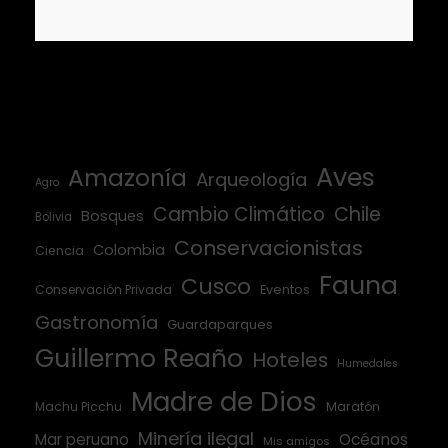
Aves
Amazonía
Arqueología
Agro
Cambio Climático
Chile
Bosques
Bolivia
Conservacionistas
Colombia
Ciencia
Fauna
Cusco
Conservación Privada
Eventos
Gastronomía
Guardaparques
Guillermo Reaño
Hoteles
Humedales
Madre de Dios
Machu Picchu
Maratón
Minería ilegal
Mar peruano
Océanos
Mis amigos