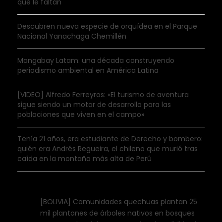
que le faltan
Descubren nueva especie de orquídea en el Parque
Nacional Yanachaga Chemillén
Mongabay Latam: una década construyendo
periodismo ambiental en América Latina
[VIDEO] Alfredo Ferreyros: «El turismo de aventura
sigue siendo un motor de desarrollo para las
poblaciones que viven en el campo»
Tenía 21 años, era estudiante de Derecho y bombero:
quién era Andrés Regueira, el chileno que murió tras
caída en la montaña más alta de Perú
[BOLIVIA] Comunidades quechuas plantan 25
mil plantones de árboles nativos en bosques