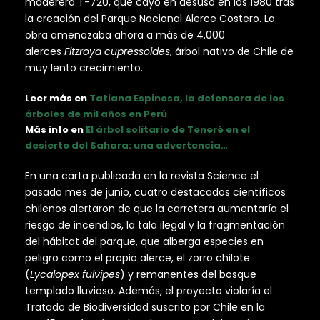
maderera T-720, que cayó en desuso en los 1980 tras
la creación del Parque Nacional Alerce Costero. La
obra amenazaba ahora a más de 4.000
alerces
Fitzroya cupressoides
, árbol nativo de Chile de
muy lento crecimiento.
Leer más en
Tatiana Espinosa, la defensora de los
árboles de mil años en Perú
Más info en
El árbol solitario de Teneré en el
desierto del Sahara: una advertencia…
En una carta publicada en la revista Science el
pasado mes de junio, cuatro destacados científicos
chilenos alertaron de que la carretera aumentaría el
riesgo de incendios, la tala ilegal y la fragmentación
del hábitat del parque, que alberga especies en
peligro como el propio alerce, el zorro chilote
(
Lycalopex fulvipes
) y remanentes del bosque
templado lluvioso. Además, el proyecto violaría el
Tratado de Biodiversidad suscrito por Chile en la