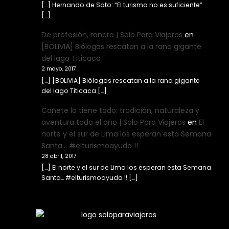
[…] Hernando de Soto: “El turismo no es suficiente”
[…]
De profesión, ranero | Solo Para Viajeros
en
[BOLIVIA] Biólogos rescatan a la rana gigante
del lago Titicaca
2 mayo, 2017
[…] [BOLIVIA] Biólogos rescatan a la rana gigante
del lago Titicaca […]
Cañete lo tiene todo: tradición, naturaleza y
aventura todo el año | Solo Para Viajeros
en
El
norte y el sur de Lima los esperan esta Semana
Santa… #elturismoayuda !!
28 abril, 2017
[…] El norte y el sur de Lima los esperan esta Semana
Santa… #elturismoayuda !! […]