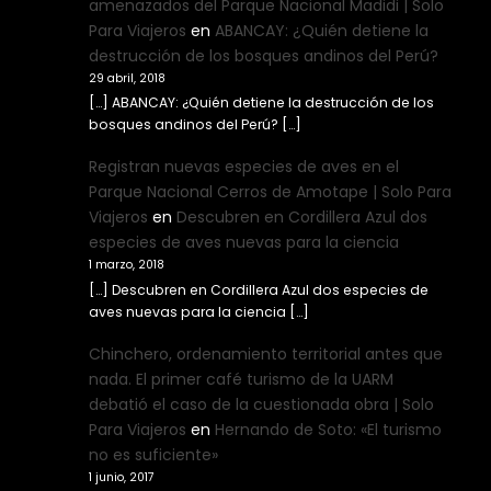
amenazados del Parque Nacional Madidi | Solo
Para Viajeros
en
ABANCAY: ¿Quién detiene la
destrucción de los bosques andinos del Perú?
29 abril, 2018
[…] ABANCAY: ¿Quién detiene la destrucción de los
bosques andinos del Perú? […]
Registran nuevas especies de aves en el
Parque Nacional Cerros de Amotape | Solo Para
Viajeros
en
Descubren en Cordillera Azul dos
especies de aves nuevas para la ciencia
1 marzo, 2018
[…] Descubren en Cordillera Azul dos especies de
aves nuevas para la ciencia […]
Chinchero, ordenamiento territorial antes que
nada. El primer café turismo de la UARM
debatió el caso de la cuestionada obra | Solo
Para Viajeros
en
Hernando de Soto: «El turismo
no es suficiente»
1 junio, 2017