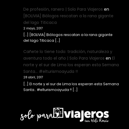
De profesión, ranero | Solo Para Viajeros
en
[BOLIVIA] Biólogos rescatan a la rana gigante
del lago Titicaca
2 mayo, 2017
[…] [BOLIVIA] Biólogos rescatan a la rana gigante
del lago Titicaca […]
Cañete lo tiene todo: tradición, naturaleza y
aventura todo el año | Solo Para Viajeros
en
El
norte y el sur de Lima los esperan esta Semana
Santa… #elturismoayuda !!
28 abril, 2017
[…] El norte y el sur de Lima los esperan esta Semana
Santa… #elturismoayuda !! […]