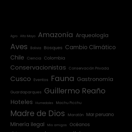
Amazonía
Arqueología
Agro
Alto Mayo
Aves
Cambio Climático
Bosques
Bolivia
Chile
Colombia
Ciencia
Conservacionistas
Conservación Privada
Fauna
Cusco
Gastronomía
Eventos
Guillermo Reaño
Guardaparques
Hoteles
Machu Picchu
Humedales
Madre de Dios
Mar peruano
Maratón
Minería ilegal
Océanos
Mis amigos