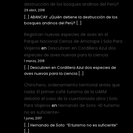
destrucción de los bosques andinos del Perú?
29 abril, 2018
[…] ABANCAY: ¿Quién detiene la destrucción de los
bosques andinos del Perú? […]
Registran nuevas especies de aves en el
Parque Nacional Cerros de Amotape | Solo Para
Viajeros
en
Descubren en Cordillera Azul dos
especies de aves nuevas para la ciencia
1 marzo, 2018
[…] Descubren en Cordillera Azul dos especies de
aves nuevas para la ciencia […]
Chinchero, ordenamiento territorial antes que
nada. El primer café turismo de la UARM
debatió el caso de la cuestionada obra | Solo
Para Viajeros
en
Hernando de Soto: «El turismo
no es suficiente»
1 junio, 2017
[…] Hernando de Soto: “El turismo no es suficiente”
[…]