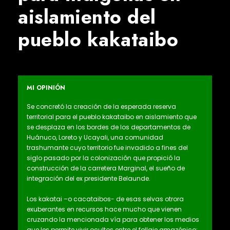
aislamiento del
pueblo kakataibo
MI OPINIÓN
Se concretó la creación de la esperada reserva
territorial para el pueblo kakataibo en aislamiento que
se desplaza en los bordes de los departamentos de
Huánuco, Loreto y Ucayali, una comunidad
trashumante cuyo territorio fue invadido a fines del
siglo pasado por la colonización que propició la
construcción de la carretera Marginal, el sueño de
integración del ex presidente Belaunde.
Los kakatai –o cacataibos- de esas selvas otrora
exuberantes en recursos hace mucho que vienen
cruzando la mencionada vía para obtener los medios
que les permite vivir ocultos entre el follaje amazónico: