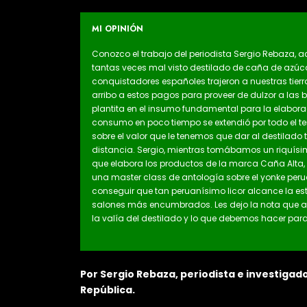
MI OPINIÓN
Conozco el trabajo del periodista Sergio Rebaza, a
tantas veces mal visto destilado de caña de azúc
conquistadores españoles trajeron a nuestras tierr
arribo a estos pagos para proveer de dulzor a las
plantita en el insumo fundamental para la elaborac
consumo en poco tiempo se extendió por todo el terri
sobre el valor que le tenemos que dar al destilado t
distancia. Sergio, mientras tomábamos un riquísi
que elabora los productos de la marca Caña Alta
una master class de antología sobre el yonke peru
conseguir que tan peruanísimo licor alcance la esta
salones más encumbrados. Les dejo la nota que a
la valía del destilado y lo que debemos hacer pa
Por Sergio Rebaza, periodista e investigad
República.