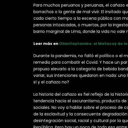
Para muchos peruanos y peruanas, el cañazo es
borrachos o la gente de mal vivir. El invitado q
cada cierto tiempo a la escena pública con ma
personas intoxicadas, o muertas, por la ingest
barrio marginal de Lima, donde la vida no vale 
Leer más en
Ollantaytambo: el Matacuy de lo
Durante la pandemia, no faltó el político o 
remedio para combatir el Covid. Y hace un par 
propuso elevarlo a la categoría de bebida bande
variar, sus intenciones quedaron en nada: una l
sí y el cañazo no?
La historia del cañazo es fiel reflejo de la hist
tendencia hacia el oscurantismo, producto de va
sociales. No voy a hablar sobre el proceso de c
de la esclavitud y la consecuente degradación 
desintegración social, racial y cultural por la 
República. Pero hay un poco de todo eso entre 