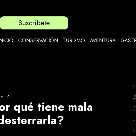
Suscríbete
INICIO
CONSERVACIÓN
TURISMO
AVENTURA
GAST
Ag
0
or qué tiene mala
C
desterrarla?
C
C