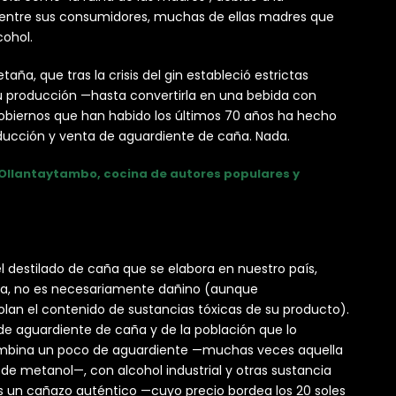
só entre sus consumidores, muchas de ellas madres que
cohol.
aña, que tras la crisis del gin estableció estrictas
u producción —hasta convertirla en una bebida con
gobiernos que han habido los últimos 70 años ha hecho
roducción y venta de aguardiente de caña. Nada.
 Ollantaytambo, cocina de autores populares y
 el destilado de caña que se elabora en nuestro país,
ca, no es necesariamente dañino (aunque
lan el contenido de sustancias tóxicas de su producto).
 de aguardiente de caña y de la población que lo
combina un poco de aguardiente —muchas veces aquella
de metanol—, con alcohol industrial y otras sustancia
s un cañazo auténtico —cuyo precio bordea los 20 soles