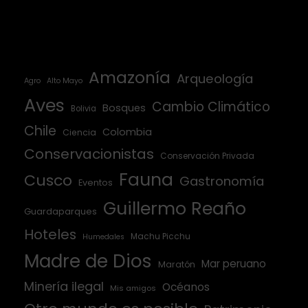
Amazonía
Arqueología
Agro
Alto Mayo
Aves
Cambio Climático
Bosques
Bolivia
Chile
Colombia
Ciencia
Conservacionistas
Conservación Privada
Fauna
Cusco
Gastronomía
Eventos
Guillermo Reaño
Guardaparques
Hoteles
Machu Picchu
Humedales
Madre de Dios
Mar peruano
Maratón
Minería ilegal
Océanos
Mis amigos