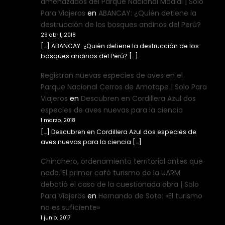
amenazados del Parque Nacional Madidi | Solo
Para Viajeros
en
ABANCAY: ¿Quién detiene la
destrucción de los bosques andinos del Perú?
29 abril, 2018
[…] ABANCAY: ¿Quién detiene la destrucción de los
bosques andinos del Perú? […]
Registran nuevas especies de aves en el
Parque Nacional Cerros de Amotape | Solo Para
Viajeros
en
Descubren en Cordillera Azul dos
especies de aves nuevas para la ciencia
1 marzo, 2018
[…] Descubren en Cordillera Azul dos especies de
aves nuevas para la ciencia […]
Chinchero, ordenamiento territorial antes que
nada. El primer café turismo de la UARM
debatió el caso de la cuestionada obra | Solo
Para Viajeros
en
Hernando de Soto: «El turismo
no es suficiente»
1 junio, 2017