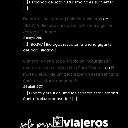
[…] Hernando de Soto: “El turismo no es suficiente”
[…]
De profesión, ranero | Solo Para Viajeros
en
[BOLIVIA] Biólogos rescatan a la rana gigante
del lago Titicaca
2 mayo, 2017
[…] [BOLIVIA] Biólogos rescatan a la rana gigante
del lago Titicaca […]
Cañete lo tiene todo: tradición, naturaleza y
aventura todo el año | Solo Para Viajeros
en
El
norte y el sur de Lima los esperan esta Semana
Santa… #elturismoayuda !!
28 abril, 2017
[…] El norte y el sur de Lima los esperan esta Semana
Santa… #elturismoayuda !! […]