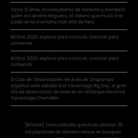
Tenía 21 años, era estudiante de Derecho y bombero:
quién era Andrés Regueira, el chileno que murió tras
caída en la montaña más alta de Perú
BIOEne 2026: explorar para conocer, conocer para
conservar
BIOEne 2026: explorar para conocer, conocer para
conservar
El Club de Observadores de Aves de Oxapampa
organiza este sábado 8 el Yanachaga Big Day, el gran
día de observación de aves en en el Parque Nacional
Yanachaga Chemillén
[BOLIVIA] Comunidades quechuas plantan 25
mil plantones de árboles nativos en bosques