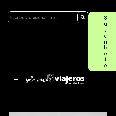
S
u
s
c
rí
b
e
t
e