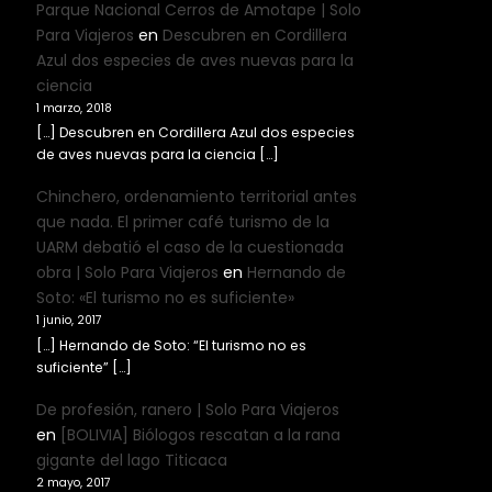
Parque Nacional Cerros de Amotape | Solo
Para Viajeros
en
Descubren en Cordillera
Azul dos especies de aves nuevas para la
ciencia
1 marzo, 2018
[…] Descubren en Cordillera Azul dos especies
de aves nuevas para la ciencia […]
Chinchero, ordenamiento territorial antes
que nada. El primer café turismo de la
UARM debatió el caso de la cuestionada
obra | Solo Para Viajeros
en
Hernando de
Soto: «El turismo no es suficiente»
1 junio, 2017
[…] Hernando de Soto: “El turismo no es
suficiente” […]
De profesión, ranero | Solo Para Viajeros
en
[BOLIVIA] Biólogos rescatan a la rana
gigante del lago Titicaca
2 mayo, 2017