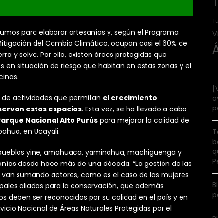
Tu
nsumos para elaborar artesanías y, según el Programa
V
itigación del Cambio Climático, ocupan casi el 60% de
erra y selva. Por ello, existen áreas protegidas que
s en situación de riesgo que habitan en estas zonas y el
cinas.
[
ón de actividades que permitan
el crecimiento
a
p
servan estos espacios
. Esta vez, se ha llevado a cabo
Parque Nacional Alto Purús
para mejorar la calidad de
epahua, en Ucayali.
T
b
q
los pueblos yine, amahuaca, yaminahua, machiguenga y
P
anías desde hace más de una década. “La gestión de las
se van sumando actores, como es el caso de las mujeres
B
ipales aliadas para la conservación, que además
p
tos deben ser reconocidos por su calidad en el país y en
icio Nacional de Áreas Naturales Protegidas por el