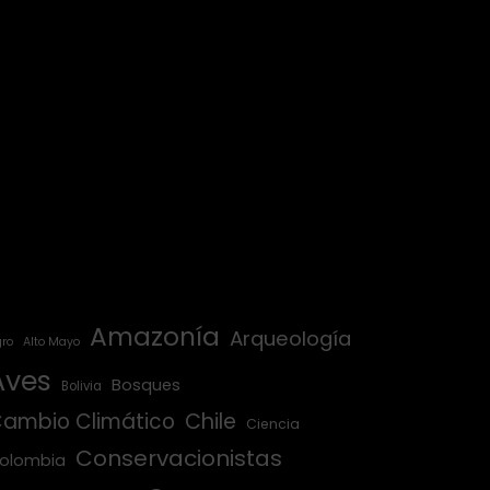
Amazonía
Arqueología
ro
Alto Mayo
Aves
Bosques
Bolivia
ambio Climático
Chile
Ciencia
Conservacionistas
olombia