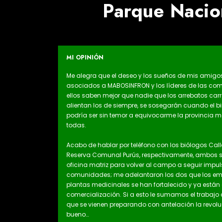
Parque Nacio
MI OPINIÓN
Me alegra que el deseo y los sueños de mis amigos e
asociados a MABOSINFRON y los líderes de las comu
ellos saben mejor que nadie que los arrebatos carr
alientan los de siempre, se sosegarán cuando el b
podría ser sin temor a equivocarme la provincia m
todas.
Acabo de hablar por teléfono con los biólogos Calle 
Reserva Comunal Purús, respectivamente, ambos se
oficina matriz para volver al campo a seguir impul
comunidades; me adelantaron los dos que los emp
plantas medicinales se han fortalecido y ya está
comercialización. Si a esto le sumamos el trabajo
que se vienen preparando con antelación la revo
bueno…