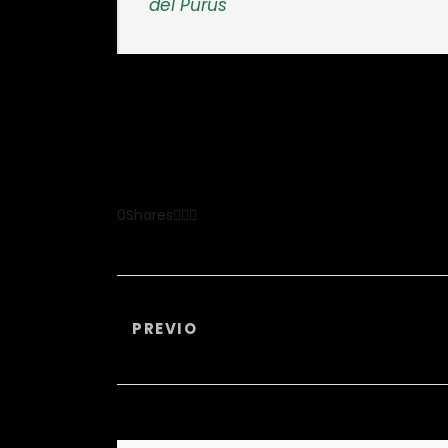
del Purús
0
Shares
PREVIO