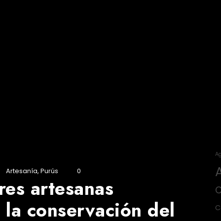
Ag
Artesanía
,
Purús
0
res artesanas
C
 la conservación del
C