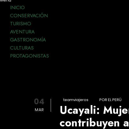
Menu
INICIO
CONSERVACIÓN
TURISMO
AVENTURA
GASTRONOMÍA
CULTURAS
PROTAGONISTAS
04
teamviajeros
POR EL PERÚ
Ucayali: Muje
MAR
contribuyen a