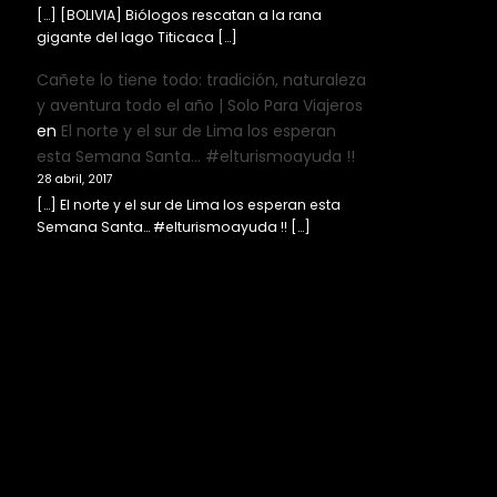
[…] [BOLIVIA] Biólogos rescatan a la rana
gigante del lago Titicaca […]
Cañete lo tiene todo: tradición, naturaleza
y aventura todo el año | Solo Para Viajeros
en
El norte y el sur de Lima los esperan
esta Semana Santa… #elturismoayuda !!
28 abril, 2017
[…] El norte y el sur de Lima los esperan esta
Semana Santa… #elturismoayuda !! […]