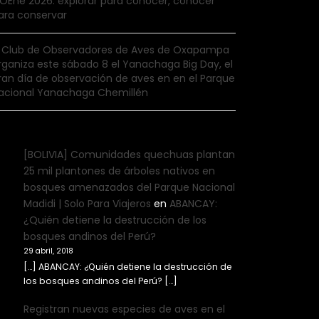
IOEne 2026: explorar para conocer, conocer
ara conservar
l Club de Observadores de Aves de Oxapampa
rganiza este sábado 8 el Yanachaga Big Day, el
ran día de observación de aves en en el Parque
acional Yanachaga Chemillén
[BOLIVIA] Comunidades quechuas plantan
25 mil plantones de árboles nativos en
bosques amenazados del Parque Nacional
Madidi | Solo Para Viajeros
en
ABANCAY:
¿Quién detiene la destrucción de los
bosques andinos del Perú?
29 abril, 2018
[…] ABANCAY: ¿Quién detiene la destrucción de
los bosques andinos del Perú? […]
Registran nuevas especies de aves en el