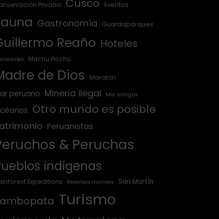
Cusco
onservación Privada
Eventos
Fauna
Gastronomía
Guardaparques
Guillermo Reaño
Hoteles
Machu Picchu
umedales
Madre de Dios
Maratón
Minería ilegal
ar peruano
Mis amigos
Otro mundo es posible
céanos
atrimonio
Peruanistas
Peruchos & Peruchas
Pueblos indígenas
San Martín
ainforest Expeditions
Reservas marinas
Turismo
Tambopata