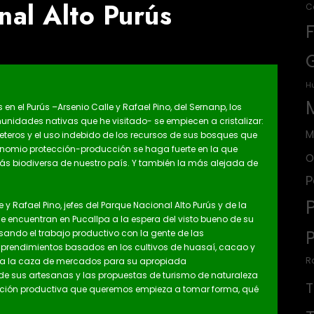
nal Alto Purús
C
H
n el Purús –Arsenio Calle y Rafael Pino, del Sernanp, los
nidades nativas que he visitado- se empiecen a cristalizar:
M
eteros y el uso indebido de los recursos de sus bosques que
inomio protección-producción se haga fuerte en la que
O
ás biodiversa de nuestro país. Y también la más alejada de
P
y Rafael Pino, jefes del Parque Nacional Alto Purús y de la
 encuentran en Pucallpa a la espera del visto bueno de su
sando el trabajo productivo con la gente de las
rendimientos basados en los cultivos de huasaí, cacao y
R
n a la caza de mercados para su apropiada
 de sus artesanas y las propuestas de turismo de naturaleza
lución productiva que queremos empieza a tomar forma, qué