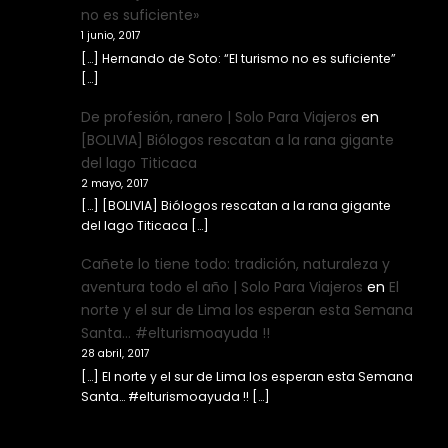
no es suficiente»
1 junio, 2017
[…] Hernando de Soto: “El turismo no es suficiente”
[…]
De profesión, ranero | Solo Para Viajeros
en
[BOLIVIA] Biólogos rescatan a la rana gigante
del lago Titicaca
2 mayo, 2017
[…] [BOLIVIA] Biólogos rescatan a la rana gigante
del lago Titicaca […]
Cañete lo tiene todo: tradición, naturaleza y
aventura todo el año | Solo Para Viajeros
en
El
norte y el sur de Lima los esperan esta Semana
Santa… #elturismoayuda !!
28 abril, 2017
[…] El norte y el sur de Lima los esperan esta Semana
Santa… #elturismoayuda !! […]