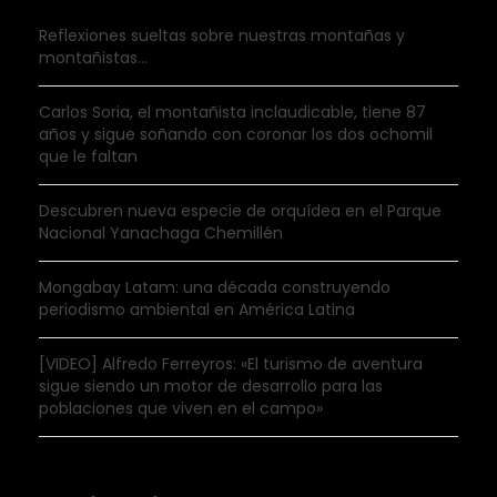
Reflexiones sueltas sobre nuestras montañas y
montañistas…
Carlos Soria, el montañista inclaudicable, tiene 87
años y sigue soñando con coronar los dos ochomil
que le faltan
Descubren nueva especie de orquídea en el Parque
Nacional Yanachaga Chemillén
Mongabay Latam: una década construyendo
periodismo ambiental en América Latina
[VIDEO] Alfredo Ferreyros: «El turismo de aventura
sigue siendo un motor de desarrollo para las
poblaciones que viven en el campo»