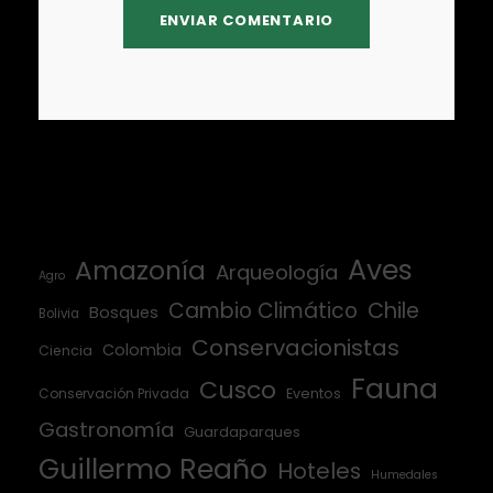
Aves
Amazonía
Arqueología
Agro
Cambio Climático
Chile
Bosques
Bolivia
Conservacionistas
Colombia
Ciencia
Fauna
Cusco
Conservación Privada
Eventos
Gastronomía
Guardaparques
Guillermo Reaño
Hoteles
Humedales