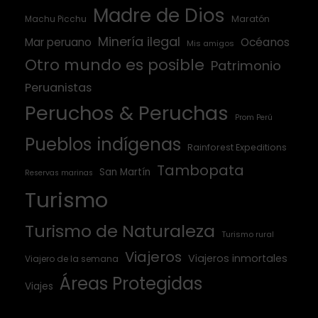
Madre de Dios
Machu Picchu
Maratón
Minería ilegal
Mar peruano
Océanos
Mis amigos
Otro mundo es posible
Patrimonio
Peruanistas
Peruchos & Peruchas
Prom Perú
Pueblos indígenas
Rainforest Expeditions
Tambopata
San Martín
Reservas marinas
Turismo
Turismo de Naturaleza
Turismo rural
Viajeros
Viajeros inmortales
Viajero de la semana
Áreas Protegidas
Viajes