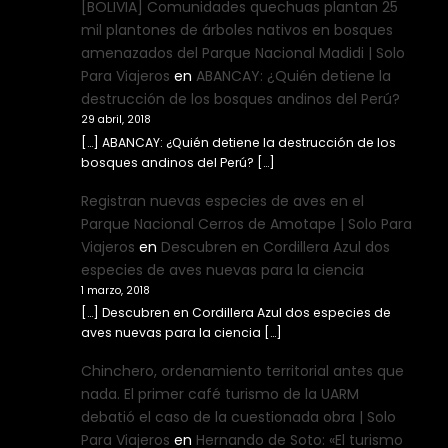
[BOLIVIA] Comunidades quechuas plantan 25
mil plantones de árboles nativos en bosques
amenazados del Parque Nacional Madidi | Solo
Para Viajeros
en
ABANCAY: ¿Quién detiene la
destrucción de los bosques andinos del Perú?
29 abril, 2018
[…] ABANCAY: ¿Quién detiene la destrucción de los
bosques andinos del Perú? […]
Registran nuevas especies de aves en el
Parque Nacional Cerros de Amotape | Solo Para
Viajeros
en
Descubren en Cordillera Azul dos
especies de aves nuevas para la ciencia
1 marzo, 2018
[…] Descubren en Cordillera Azul dos especies de
aves nuevas para la ciencia […]
Chinchero, ordenamiento territorial antes que
nada. El primer café turismo de la UARM
debatió el caso de la cuestionada obra | Solo
Para Viajeros
en
Hernando de Soto: «El turismo